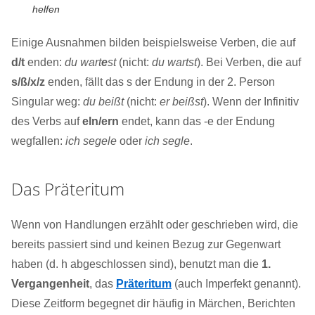
helfen
Einige Ausnahmen bilden beispielsweise Verben, die auf
d/t
enden:
du wart
e
st
(nicht:
du wartst
). Bei Verben, die auf
s/ß/x/z
enden, fällt das s der Endung in der 2. Person
Singular weg:
du beißt
(nicht:
er beißst
). Wenn der Infinitiv
des Verbs auf
eln/ern
endet, kann das -e der Endung
wegfallen:
ich segele
oder
ich segle
.
Das Präteritum
Wenn von Handlungen erzählt oder geschrieben wird, die
bereits passiert sind und keinen Bezug zur Gegenwart
haben (d. h abgeschlossen sind), benutzt man die
1.
Vergangenheit
, das
Präteritum
(auch Imperfekt genannt).
Diese Zeitform begegnet dir häufig in Märchen, Berichten