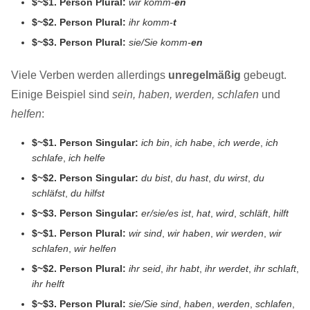
$~$1. Person Plural:
wir komm-
en
$~$2. Person Plural:
ihr komm-
t
$~$3. Person Plural:
sie/Sie komm-
en
Viele Verben werden allerdings
unregelmäßig
gebeugt.
Einige Beispiel sind
sein, haben, werden, schlafen
und
helfen
:
$~$1. Person Singular:
ich bin
,
ich habe
,
ich werde
,
ich
schlafe
,
ich helfe
$~$2. Person Singular:
du bist
,
du hast
,
du wirst
,
du
schläfst
,
du hilfst
$~$3. Person Singular:
er/sie/es ist
,
hat
,
wird
,
schläft
,
hilft
$~$1. Person Plural:
wir sind
,
wir haben
,
wir werden
,
wir
schlafen
,
wir helfen
$~$2. Person Plural:
ihr seid
,
ihr habt
,
ihr werdet
,
ihr schlaft
,
ihr helft
$~$3. Person Plural:
sie/Sie sind
,
haben
,
werden
,
schlafen
,