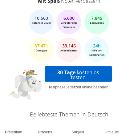
Mit Spaß
Noten verbessern
10.563
6.600
7.845
sofaheld-Level
vorgefertigte
Lernvideos
Vokabeln
37.471
33.146
24h
Übungen
Arbeitsblätter
Hilfe von
Lehrkräften
30 Tage
kostenlos
testen
Testphase jederzeit online beenden
Beliebteste Themen in Deutsch
Präteritum
Präsens
Subjekt
Umlaute