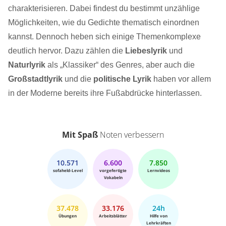
charakterisieren. Dabei findest du bestimmt unzählige
Möglichkeiten, wie du Gedichte thematisch einordnen
kannst. Dennoch heben sich einige Themenkomplexe
deutlich hervor. Dazu zählen die
Liebeslyrik
und
Naturlyrik
als „Klassiker“ des Genres, aber auch die
Großstadtlyrik
und die
politische Lyrik
haben vor allem
in der Moderne bereits ihre Fußabdrücke hinterlassen.
Mit Spaß
Noten verbessern
10.571
6.600
7.850
sofaheld-Level
vorgefertigte
Lernvideos
Vokabeln
37.478
33.176
24h
Übungen
Arbeitsblätter
Hilfe von
Lehrkräften