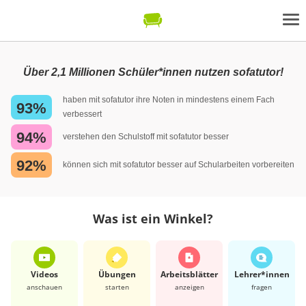
Über 2,1 Millionen Schüler*innen nutzen sofatutor!
haben mit sofatutor ihre Noten in mindestens einem Fach
93%
verbessert
94%
verstehen den Schulstoff mit sofatutor besser
92%
können sich mit sofatutor besser auf Schularbeiten vorbereiten
Was ist ein Winkel?
Videos
Übungen
Arbeits­blätter
Lehrer*​innen
anschauen
starten
anzeigen
fragen