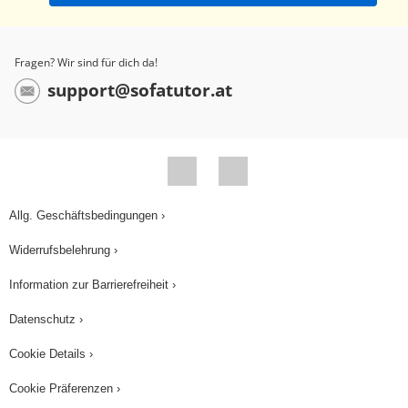
haben möchte. Und während die Ameisen
ausschwärmen, um den Schatz zu holen, fassen
wir das Ganze noch einmal zusammen: Gehen
Fragen? Wir sind für dich da!
von einem Punkt zwei Halbgeraden aus,
support@sofatutor.at
schließen diese einen Winkel ein. Die
Halbgeraden heißen Schenkel, der Punkt
Winkelscheitel. Winkel werden mit griechischen
Buchstaben bezeichnet, also bspw. mit Alpha,
Beta, Gamma und Delta. Die Einheit heißt Grad.
Allg. Geschäftsbedingungen ›
Ein Grad entspricht dem 360sten Teil des
Widerrufsbelehrung ›
Vollwinkels. Ein Viertel des Vollwinkels sind 90
Information zur Barrierefreiheit ›
Grad. Dieser Winkel heißt auch rechter Winkel
und wird mit einem Punkt im Winkelbogen
Datenschutz ›
bezeichnet. Die Hälfte sind 180 Grad und
Cookie Details ›
Dreiviertel sind 270 Grad. Ah, dieser Schatz ist
Cookie Präferenzen ›
wirklich, äh mächtig groß!