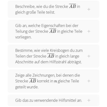
AB in vier Teile aufteilen wollen, werden wir auch
\overline{AB}
Beschreibe, wie du die Strecke
in
A
B
gleich große Teile teilst.
auf dem Hilfsstrahl vier gleich lange Strecken
abtragen. Dazu zeichnest du mit dem Zirkel einen
Gib an, welche Eigenschaften bei der
Kreisbogen, der den Hilfsstrahl schneidet stichst
\overline{AB}
Teilung der Strecke
in gleiche Teile
A
B
dort wieder ein und wiederholst das Ganze. So
vorliegen.
konstruierst du vier Schnittpunkte auf dem
Hilfsstrahl, die alle denselben Abstand
Bestimme, wie viele Kreisbogen du zum
zueinander haben. Mit einem Geodreieck
\overline{AB}
Teilen der Strecke
in gleich lange
A
B
zeichnest du eine Gerade durch den letzten
Abschnitte auf dem Hilfsstrahl abträgst.
Schnittpunkt auf dem Hilfsstrahl und den
Endpunkt B auf der Strecke AB. Zu dieser
Zeige alle Zeichnungen, bei denen die
Geraden zeichnest du Parallelen durch jeden
\overline{AB}
n
Strecke
korrekt in
gleiche Teile
A
B
n
Schnittpunkt auf dem Hilfsstrahl. Nutze dafür zwei
geteilt wurde.
Geodreiecke, die du aneinander legst. Das erste
Geodreieck bleibt dabei zunächst an der Geraden
Gib das zu verwendende Hilfsmittel an.
liegen, die du parallel verschieben möchtest. Das