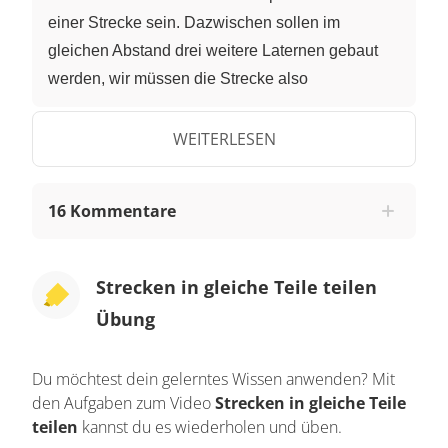
einer Strecke sein. Dazwischen sollen im
gleichen Abstand drei weitere Laternen gebaut
werden, wir müssen die Strecke also
zeichnerisch in vier gleiche Abschnitte aufteilen.
Dazu lernst du jetzt eine Konstruktion kennen, mit
WEITERLESEN
der die Aufteilung einer Strecke in eine bestimmte
Anzahl an Teilstrecken immer funktioniert. Wir
16 Kommentare
benötigen einen Hilfsstrahl, der in einem der
Endpunkte beginnt und in einem spitzen Winkel
zur Strecke verläuft. Ungefähr so der genaue
Strecken in gleiche Teile teilen
Winkel ist nicht so wichtig, aber zeichne den
Übung
Hilfsstrahl nicht zu kurz. Am Zirkel stellst du einen
Radius ein, der grob geschätzt so lang ist wie
Du möchtest dein gelerntes Wissen anwenden? Mit
einer der neuen Abschnitte. Wichtig ist nur, dass
den Aufgaben zum Video
Strecken in gleiche Teile
du den Radius am Zirkel ab jetzt nicht mehr
teilen
kannst du es wiederholen und üben.
veränderst, bis du fertig bist. Weil wir die Strecke