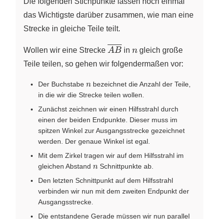
Die folgenden Stichpunkte fassen noch einmal
das Wichtigste darüber zusammen, wie man eine
Strecke in gleiche Teile teilt.
\overline{AB}
n
Wollen wir eine Strecke
A
B
in
n
gleich große
Teile teilen, so gehen wir folgendermaßen vor:
n
Der Buchstabe
bezeichnet die Anzahl der Teile,
n
in die wir die Strecke teilen wollen.
Zunächst zeichnen wir einen Hilfsstrahl durch
einen der beiden Endpunkte. Dieser muss im
spitzen Winkel zur Ausgangsstrecke gezeichnet
werden. Der genaue Winkel ist egal.
Mit dem Zirkel tragen wir auf dem Hilfsstrahl im
n
gleichen Abstand
Schnittpunkte ab.
n
Den letzten Schnittpunkt auf dem Hilfsstrahl
verbinden wir nun mit dem zweiten Endpunkt der
Ausgangsstrecke.
Die entstandene Gerade müssen wir nun parallel