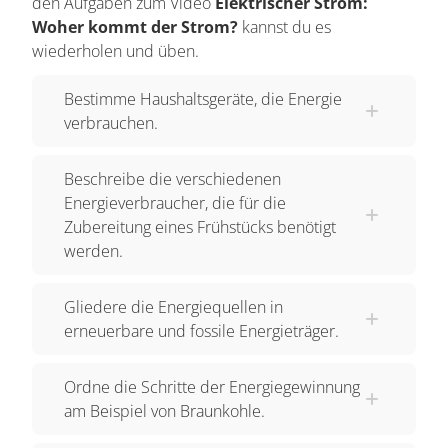
den Aufgaben zum Video
Elektrischer Strom:
Ausgangsmaterial für Elektrizität kann auch
Woher kommt der Strom?
kannst du es
Uranerz sein. Und hier liegen ebenfalls Quellen
wiederholen und üben.
für die Stromgewinnung: Wind, Wasser und
Sonne. Der Vorteil: Diese Energiequellen
Bestimme Haushaltsgeräte, die Energie
erneuern sich ständig, genauso wie die Pflanzen,
verbrauchen.
die immer wieder nachwachsen. Auch im
Erdinneren ist permanent Energie vorhanden in
Beschreibe die verschiedenen
Form von Wärme. Den Strom, der aus der
Energieverbraucher, die für die
Zubereitung eines Frühstücks benötigt
Steckdose kommt, transportieren lange Leitungen
werden.
ins Haus. Hergestellt wird er in Kraftwerken. Ein
Großteil der Kraftwerke hat eine Leistung von
Gliedere die Energiequellen in
jeweils mehr als 300 Megawatt. Viele gewinnen
erneuerbare und fossile Energieträger.
die elektrische Energie aus fossilen Rohstoffen,
aus Erdgas oder Kohle.
Ordne die Schritte der Energiegewinnung
am Beispiel von Braunkohle.