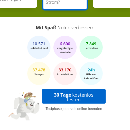
Strom?
Mit Spaß
Noten verbessern
10.571
6.600
7.849
sofaheld-Level
vorgefertigte
Lernvideos
Vokabeln
37.478
33.176
24h
Übungen
Arbeitsblätter
Hilfe von
Lehrkräften
30 Tage
kostenlos
testen
Testphase jederzeit online beenden