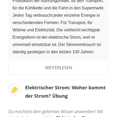
Produktion der Nahrungsmittel, für den Transport,
für die Kühlkette und die Fahrt in den Supermarkt.
Jeden Tag verbraucht jeder einzelne Energie in
verschiedensten Formen. Für Transport, für
Wärme und Elektrizität. Die vielleicht wichtigste
Energieform ist der elektrische Strom, weil er
universell einsetzbar ist. Der Stromverbrauch ist
ständig gestiegen in den letzten 100 Jahren.
Alleine in Deutschland werden heute 600
Terawattstunden Strom im Jahr erzeugt und auch
WEITERLESEN
verbraucht. Woher kommt der Strom, den wir
täglich nutzen? Es gibt in der Natur elektrische
Elektrischer Strom: Woher kommt
Ströme, zum Beispiel Blitze. Aber die lassen sich
der Strom? Übung
nicht wirtschaftlich nutzen. Die elektrische
Energie wird erzeugt aus fossilen Rohstoffen,
zum Beispiel Kohle, aus Erdöl oder Erdgas.
Du möchtest dein gelerntes Wissen anwenden? Mit