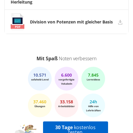
Herleitung
Division von Potenzen mit gleicher Basis
Mit Spaß
Noten verbessern
10.571
6.600
7.845
sofaheld-Level
vorgefertigte
Lernvideos
Vokabeln
37.460
33.158
24h
Übungen
Arbeitsblätter
Hilfe von
Lehrkräften
30 Tage
kostenlos
testen