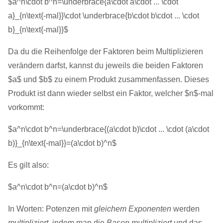
$a^n\cdot b^n=\underbrace{a\cdot a\cdot ... \cdot
a}_{n\text{-mal}}\cdot \underbrace{b\cdot b\cdot ... \cdot
b}_{n\text{-mal}}$
Da du die Reihenfolge der Faktoren beim Multiplizieren
verändern darfst, kannst du jeweils die beiden Faktoren
$a$ und $b$ zu einem Produkt zusammenfassen. Dieses
Produkt ist dann wieder selbst ein Faktor, welcher $n$-mal
vorkommt:
$a^n\cdot b^n=\underbrace{(a\cdot b)\cdot ... \cdot (a\cdot
b)}_{n\text{-mal}}=(a\cdot b)^n$
Es gilt also:
$a^n\cdot b^n=(a\cdot b)^n$
In Worten: Potenzen mit
gleichem Exponenten
werden
multipliziert
, indem man die
Basen multipliziert
und das