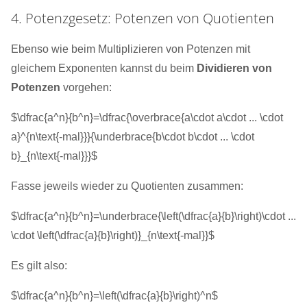
4. Potenzgesetz: Potenzen von Quotienten
Ebenso wie beim Multiplizieren von Potenzen mit
gleichem Exponenten kannst du beim
Dividieren von
Potenzen
vorgehen:
$\dfrac{a^n}{b^n}=\dfrac{\overbrace{a\cdot a\cdot ... \cdot
a}^{n\text{-mal}}}{\underbrace{b\cdot b\cdot ... \cdot
b}_{n\text{-mal}}}$
Fasse jeweils wieder zu Quotienten zusammen:
$\dfrac{a^n}{b^n}=\underbrace{\left(\dfrac{a}{b}\right)\cdot ...
\cdot \left(\dfrac{a}{b}\right)}_{n\text{-mal}}$
Es gilt also:
$\dfrac{a^n}{b^n}=\left(\dfrac{a}{b}\right)^n$