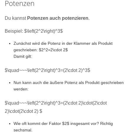
Potenzen
Du kannst
Potenzen auch potenzieren
.
Beispiel: $\left(2^2\right)^3$
Zunächst wird die Potenz in der Klammer als Produkt
geschrieben: $2^2=2\cdot 2$
Damit gilt:
$\quad~~~\left(2^2\right)^3=(2\cdot 2)^3$
Nun kann auch die äußere Potenz als Produkt geschrieben
werden:
$\quad~~~\left(2^2\right)^3=(2\cdot 2)\cdot(2\cdot
2)\cdot(2\cdot 2) $
Wie oft kommt der Faktor $2$ insgesamt vor? Richtig
sechsmal.