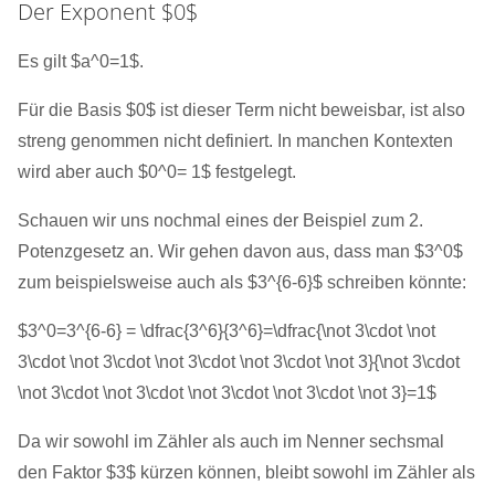
Der Exponent $0$
Es gilt $a^0=1$.
Für die Basis $0$ ist dieser Term nicht beweisbar, ist also
streng genommen nicht definiert. In manchen Kontexten
wird aber auch $0^0= 1$ festgelegt.
Schauen wir uns nochmal eines der Beispiel zum 2.
Potenzgesetz an. Wir gehen davon aus, dass man $3^0$
zum beispielsweise auch als $3^{6-6}$ schreiben könnte:
$3^0=3^{6-6} = \dfrac{3^6}{3^6}=\dfrac{\not 3\cdot \not
3\cdot \not 3\cdot \not 3\cdot \not 3\cdot \not 3}{\not 3\cdot
\not 3\cdot \not 3\cdot \not 3\cdot \not 3\cdot \not 3}=1$
Da wir sowohl im Zähler als auch im Nenner sechsmal
den Faktor $3$ kürzen können, bleibt sowohl im Zähler als