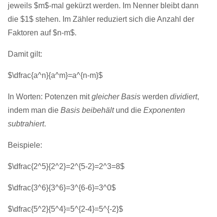
jeweils $m$-mal gekürzt werden. Im Nenner bleibt dann
die $1$ stehen. Im Zähler reduziert sich die Anzahl der
Faktoren auf $n-m$.
Damit gilt:
$\dfrac{a^n}{a^m}=a^{n-m}$
In Worten: Potenzen mit
gleicher Basis
werden
dividiert
,
indem man die
Basis beibehält
und die
Exponenten
subtrahiert
.
Beispiele:
$\dfrac{2^5}{2^2}=2^{5-2}=2^3=8$
$\dfrac{3^6}{3^6}=3^{6-6}=3^0$
$\dfrac{5^2}{5^4}=5^{2-4}=5^{-2}$