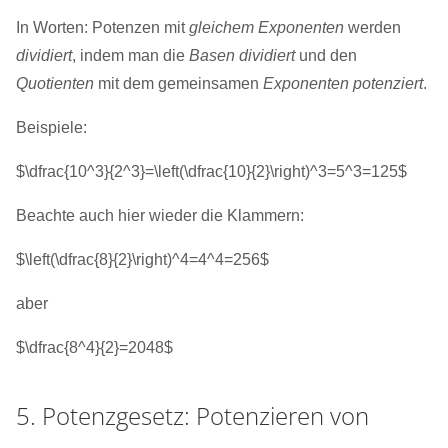
In Worten: Potenzen mit
gleichem Exponenten
werden
dividiert
, indem man die
Basen dividiert
und den
Quotienten
mit dem gemeinsamen
Exponenten potenziert
.
Beispiele:
$\dfrac{10^3}{2^3}=\left(\dfrac{10}{2}\right)^3=5^3=125$
Beachte auch hier wieder die Klammern:
$\left(\dfrac{8}{2}\right)^4=4^4=256$
aber
$\dfrac{8^4}{2}=2048$
5. Potenzgesetz: Potenzieren von