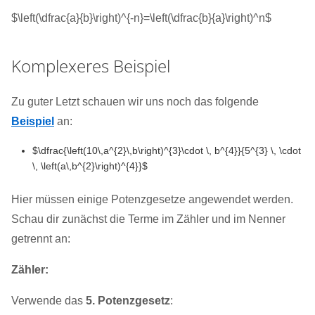
$\left(\dfrac{a}{b}\right)^{-n}=\left(\dfrac{b}{a}\right)^n$
Komplexeres Beispiel
Zu guter Letzt schauen wir uns noch das folgende
Beispiel
an:
$\dfrac{\left(10\,a^{2}\,b\right)^{3}\cdot \, b^{4}}{5^{3} \, \cdot
\, \left(a\,b^{2}\right)^{4}}$
Hier müssen einige Potenzgesetze angewendet werden.
Schau dir zunächst die Terme im Zähler und im Nenner
getrennt an:
Zähler:
Verwende das
5. Potenzgesetz
: