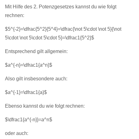
Mit Hilfe des 2. Potenzgesetzes kannst du wie folgt
rechnen:
$5^{-2}=\dfrac{5^2}{5^4}=\dfrac{\not 5\cdot \not 5}{\not
5\cdot \not 5\cdot 5\cdot 5}=\dfrac1{5^2}$
Entsprechend gilt allgemein:
$a^{-n}=\dfrac1{a^n}$
Also gilt insbesondere auch:
$a^{-1}=\dfrac1{a}$
Ebenso kannst du wie folgt rechnen:
$\dfrac1{a^{-n}}=a^n$
oder auch: