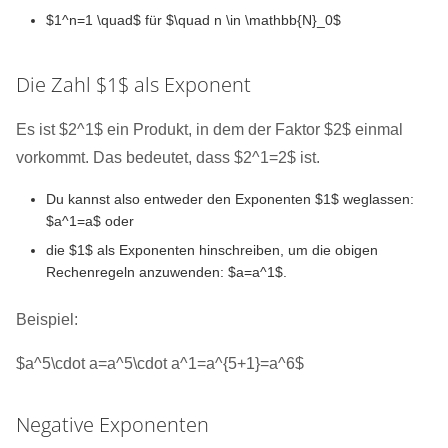
$1^n=1 \quad$ für $\quad n \in \mathbb{N}_0$
Die Zahl $1$ als Exponent
Es ist $2^1$ ein Produkt, in dem der Faktor $2$ einmal
vorkommt. Das bedeutet, dass $2^1=2$ ist.
Du kannst also entweder den Exponenten $1$ weglassen:
$a^1=a$ oder
die $1$ als Exponenten hinschreiben, um die obigen
Rechenregeln anzuwenden: $a=a^1$.
Beispiel:
$a^5\cdot a=a^5\cdot a^1=a^{5+1}=a^6$
Negative Exponenten