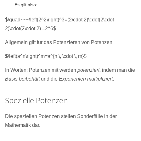
Es gilt also:
$\quad~~~\left(2^2\right)^3=(2\cdot 2)\cdot(2\cdot
2)\cdot(2\cdot 2) =2^6$
Allgemein gilt für das Potenzieren von Potenzen:
$\left(a^n\right)^m=a^{n \, \cdot \, m}$
In Worten: Potenzen mit werden
potenziert
, indem man die
Basis beibehält
und die
Exponenten multipliziert
.
Spezielle Potenzen
Die speziellen Potenzen stellen Sonderfälle in der
Mathematik dar.