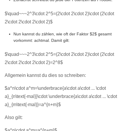
$\quad~~~2^3\cdot 2^5=(2\cdot 2\cdot 2)\cdot (2\cdot
2\cdot 2\cdot 2\cdot 2)$
Nun kannst du zählen, wie oft der Faktor $2$ gesamt
vorkommt: achtmal. Damit gilt:
$\quad~~~2^3\cdot 2^5=(2\cdot 2\cdot 2)\cdot (2\cdot
2\cdot 2\cdot 2\cdot 2)=2^8$
Allgemein kannst du dies so schreiben:
$a^n\cdot a^m=\underbrace{a\cdot a\cdot ... \cdot
a}_{n\text{-mal}}\cdot \underbrace{a\cdot a\cdot ... \cdot
a}_{m\text{-mal}}=a^{n+m}$
Also gilt:
$a^n\cdot a^m=a^{n+m}$