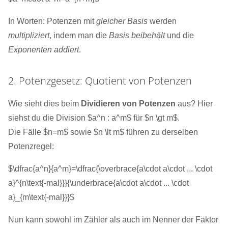
In Worten: Potenzen mit
gleicher Basis
werden
multipliziert
, indem man die
Basis beibehält
und die
Exponenten addiert
.
2. Potenzgesetz: Quotient von Potenzen
Wie sieht dies beim
Dividieren von Potenzen
aus? Hier
siehst du die Division $a^n : a^m$ für $n \gt m$.
Die Fälle $n=m$ sowie $n \lt m$ führen zu derselben
Potenzregel:
$\dfrac{a^n}{a^m}=\dfrac{\overbrace{a\cdot a\cdot ... \cdot
a}^{n\text{-mal}}}{\underbrace{a\cdot a\cdot ... \cdot
a}_{m\text{-mal}}}$
Nun kann sowohl im Zähler als auch im Nenner der Faktor