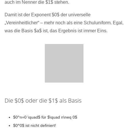
auch im Nenner die $1$ stehen.
Damit ist der Exponent $0$ der universelle
„Vereinheitlicher“ – mehr noch als eine Schuluniform. Egal,
was die Basis $a$ ist, das Ergebnis ist immer Eins.
Die $0$ oder die $1$ als Basis
$0^n=0 \quad$ für $\quad n\neq 0$
$0^0$ ist nicht definiert!