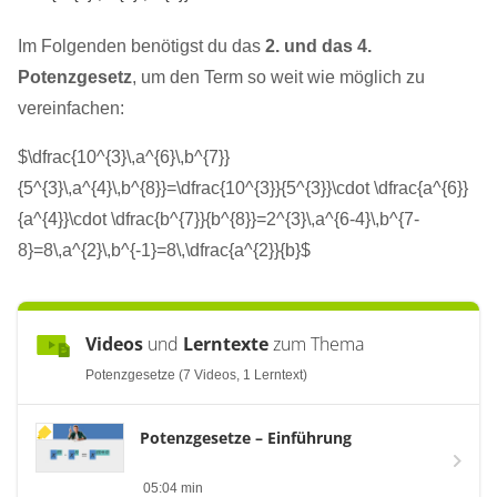
Im Folgenden benötigst du das
2. und das 4.
Potenzgesetz
, um den Term so weit wie möglich zu
vereinfachen:
$\dfrac{10^{3}\,a^{6}\,b^{7}}
{5^{3}\,a^{4}\,b^{8}}=\dfrac{10^{3}}{5^{3}}\cdot \dfrac{a^{6}}
{a^{4}}\cdot \dfrac{b^{7}}{b^{8}}=2^{3}\,a^{6-4}\,b^{7-
8}=8\,a^{2}\,b^{-1}=8\,\dfrac{a^{2}}{b}$
Videos
und
Lerntexte
zum Thema
Potenzgesetze (7 Videos, 1 Lerntext)
Potenzgesetze – Einführung
05:04 min