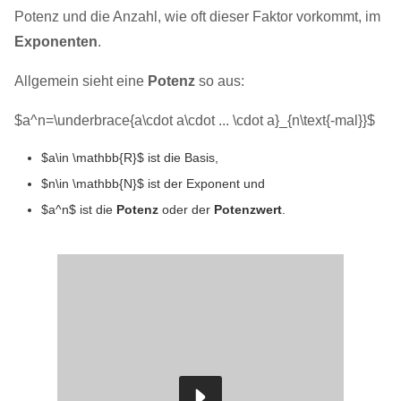
Potenz und die Anzahl, wie oft dieser Faktor vorkommt, im
Exponenten
.
Allgemein sieht eine
Potenz
so aus:
$a^n=\underbrace{a\cdot a\cdot ... \cdot a}_{n\text{-mal}}$
$a\in \mathbb{R}$ ist die Basis,
$n\in \mathbb{N}$ ist der Exponent und
$a^n$ ist die
Potenz
oder der
Potenzwert
.