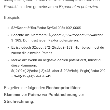
Produkt
mit dem gemeinsamen
Exponenten potenziert
.
Beispiele:
$2^5\cdot 5^5=(2\cdot 5)^5=10^5=100\,000$
Beachte die Klammern: $(2\cdot 3)^2=2^2\cdot 3^2=4\cdot
9=36$. Du musst jeden Faktor potenzieren.
Es ist jedoch $2\cdot 3^2=2\cdot 9=18$. Hier berechnest du
zuerst die einzelne Potenz.
Merke dir: Wenn du negative Zahlen potenzierst, musst du
diese klammern:
$(-2)^2=(-2)\cdot (-2)=4$, aber $-2^2=\left(-1\right) \cdot 2^2
= \left(-1\right)\cdot 4=-4$.
Es gelten die folgenden
Rechenprioritäten
:
Klammer
vor
Potenz
vor
Punktrechnung
vor
Strichrechnung
.