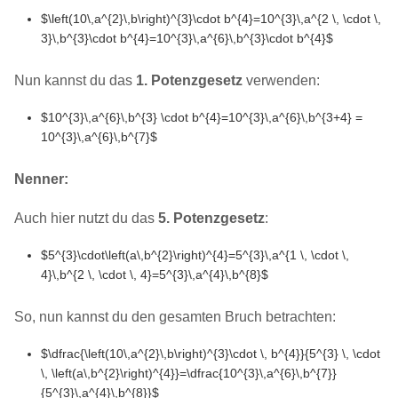
$\left(10\,a^{2}\,b\right)^{3}\cdot b^{4}=10^{3}\,a^{2 \, \cdot \,
3}\,b^{3}\cdot b^{4}=10^{3}\,a^{6}\,b^{3}\cdot b^{4}$
Nun kannst du das
1. Potenzgesetz
verwenden:
$10^{3}\,a^{6}\,b^{3} \cdot b^{4}=10^{3}\,a^{6}\,b^{3+4} =
10^{3}\,a^{6}\,b^{7}$
Nenner:
Auch hier nutzt du das
5. Potenzgesetz
:
$5^{3}\cdot\left(a\,b^{2}\right)^{4}=5^{3}\,a^{1 \, \cdot \,
4}\,b^{2 \, \cdot \, 4}=5^{3}\,a^{4}\,b^{8}$
So, nun kannst du den gesamten Bruch betrachten:
$\dfrac{\left(10\,a^{2}\,b\right)^{3}\cdot \, b^{4}}{5^{3} \, \cdot
\, \left(a\,b^{2}\right)^{4}}=\dfrac{10^{3}\,a^{6}\,b^{7}}
{5^{3}\,a^{4}\,b^{8}}$