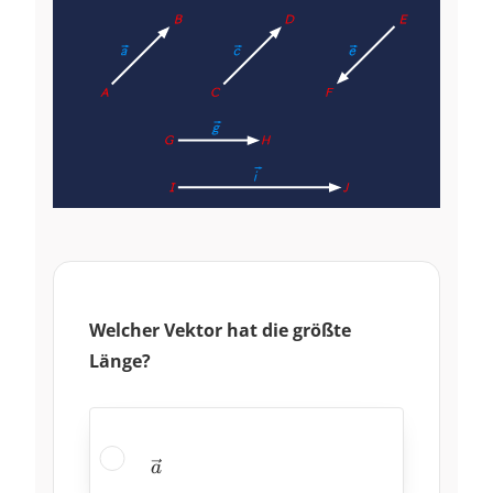
Welcher Vektor hat die größte
Länge?
\vec{a}
a