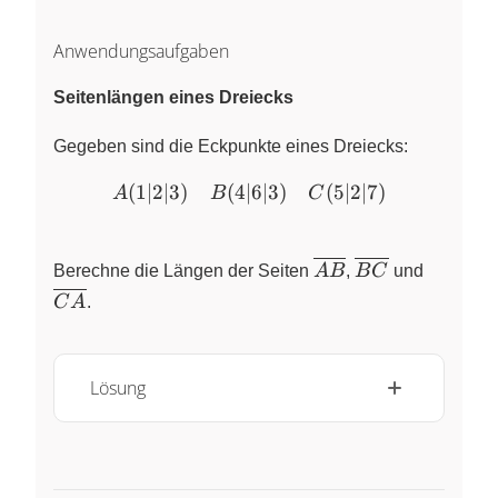
Anwendungsaufgaben
Seitenlängen eines Dreiecks
Gegeben sind die Eckpunkte eines Dreiecks:
(
1∣2∣3
)
(
4∣6∣3
A(1 | 2 | 3) \quad B(4 | 6 |
)
(
5∣2∣7
)
A
B
C
\overline{AB}
\overline{BC}
\overli
Berechne die Längen der Seiten
A
B
,
B
C
und
C
A
.
Lösung