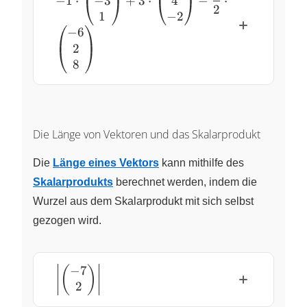
−
3
4
-3 \\ 1 \end{pmatrix}
−
1
⋅
+
3
⋅
−
⋅
2
+3\cdot\begin{pmatrix} 0 \\
1
−
2
4 \\ -2 \end{pmatrix} -
−
6
\dfrac12\cdot\begin{pmatrix}
2
-6 \\ 2 \\ 8 \end{pmatrix}
8
Die Länge von Vektoren und das Skalarprodukt
Die
Länge eines Vektors
kann mithilfe des
Skalarprodukts
berechnet werden, indem die
Wurzel aus dem Skalarprodukt mit sich selbst
gezogen wird.
−
7
\left\lvert\begin{pmatrix}
(
)
2
-7 \\ 2
\end{pmatrix}\right\rvert