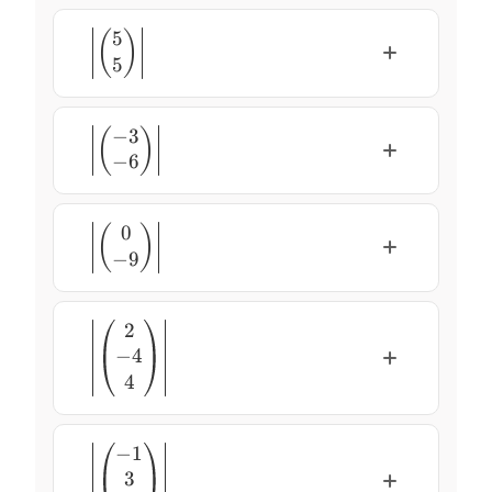
5
\left\lvert\begin{pmatrix}
(
)
5
5 \\ 5
\end{pmatrix}\right\rvert
−
3
\left\lvert\begin{pmatrix}
(
)
−
6
-3 \\ -6
\end{pmatrix}\right\rvert
0
\left\lvert\begin{pmatrix}
(
)
−
9
0 \\ -9
\end{pmatrix}\right\rvert
2
\left\lvert\begin{pmatrix}
−
4
2 \\ -4 \\ 4
\end{pmatrix}\right\rvert
4
−
1
\left\lvert\begin{pmatrix}
3
-1 \\ 3 \\ -5