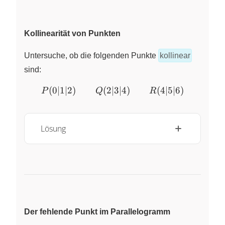
Kollinearität von Punkten
Untersuche, ob die folgenden Punkte
kollinear
sind:
(
0∣1∣2
)
(
2∣3∣4
P(0 | 1 | 2)\qquad Q(2|3|4
)
(
4∣5∣6
)
P
Q
R
Lösung
Der fehlende Punkt im Parallelogramm