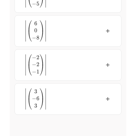
\end{pmatrix}\right\rvert
−
5
6
\left\lvert\begin{pmatrix}
0
6 \\ 0 \\ -8
\end{pmatrix}\right\rvert
−
8
−
2
\left\lvert\begin{pmatrix}
−
2
-2 \\ -2 \\ -1
\end{pmatrix}\right\rvert
−
1
3
\left\lvert\begin{pmatrix}
−
6
3 \\ -6 \\ 3
\end{pmatrix}\right\rvert
3