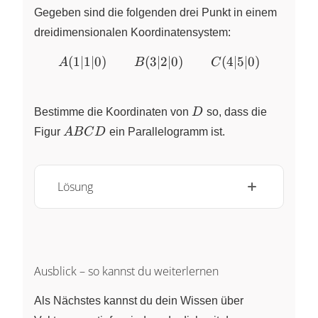
Gegeben sind die folgenden drei Punkt in einem
dreidimensionalen Koordinatensystem:
(
1∣1∣0
)
(
3∣2∣0
A(1|1|0) \qquad B(3|2|0) 
)
(
4∣5∣0
)
A
B
C
D
Bestimme die Koordinaten von
D
so, dass die
ABCD
Figur
A
B
C
D
ein Parallelogramm ist.
Lösung
Ausblick – so kannst du weiterlernen
Als Nächstes kannst du dein Wissen über