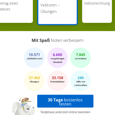
etrag eines
Vektorrechnung
Vektoren –
ektors
Übungen
Mit Spaß
Noten verbessern
10.571
6.600
7.845
sofaheld-Level
vorgefertigte
Lernvideos
Vokabeln
37.460
33.158
24h
Übungen
Arbeitsblätter
Hilfe von
Lehrkräften
30 Tage
kostenlos
testen
Testphase jederzeit online beenden