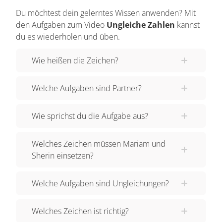
fünf plus zwei Kirschen und das ist nicht das
Du möchtest dein gelerntes Wissen anwenden? Mit
gleiche wie Fünf plus Zwei. Fünf plus Zwei sind
den Aufgaben zum Video
Ungleiche Zahlen
kannst
gleich Sieben und sieben Kirschen sind leichter
du es wiederholen und üben.
als acht Kirschen. Also ist fünf plus zwei ungleich
Wie heißen die Zeichen?
acht. Wir wissen also, dass fünf plus zwei sieben
sind. Und die Sieben ist kleiner als die Acht, also
Welche Aufgaben sind Partner?
können wir statt des „Ungleichzeichens“ auch ein
„Kleiner als Zeichen“ hin schreiben.
Wie sprichst du die Aufgabe aus?
Kannst du dich noch daran erinnern, dass die
Öffnung dieses Zeichens immer zu der größeren
Welches Zeichen müssen Mariam und
Zahl zeigt ? So wie das Krokodil immer erst das
Sherin einsetzen?
Größere frisst. Nun haben wir hier stehen: Fünf
plus zwei ist kleiner als acht. Und das ist eine
Welche Aufgaben sind Ungleichungen?
Ungleichung.
Lilli fasst nochmal zusammen, was eine
Welches Zeichen ist richtig?
Ungleichung ist: Eine Ungleichung ist eine