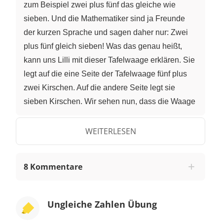
zum Beispiel zwei plus fünf das gleiche wie
sieben. Und die Mathematiker sind ja Freunde
der kurzen Sprache und sagen daher nur: Zwei
plus fünf gleich sieben! Was das genau heißt,
kann uns Lilli mit dieser Tafelwaage erklären. Sie
legt auf die eine Seite der Tafelwaage fünf plus
zwei Kirschen. Auf die andere Seite legt sie
sieben Kirschen. Wir sehen nun, dass die Waage
im Gleichgewicht ist. Beide Teller sind auf
gleicher Höhe. Also hat Lilli damit bewiesen, dass
WEITERLESEN
fünf plus zwei gleich sieben sind. Wenn Lilli nun
wieder auf die eine Seite der Waage fünf plus
8 Kommentare
zwei Kirschen legt und auf die anderen Seite acht
Kirschen, dann geht der Teller mit den acht
Kirschen runter. Warum ist das so? Der Grund ist
Ungleiche Zahlen Übung
ganz einfach. Acht Kirschen sind eine mehr als