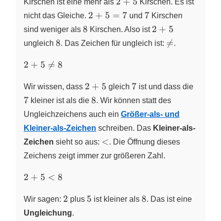
2+5
2
+
5
Kirschen ist eine mehr als
Kirschen. Es ist
2+5
7
2
+
5
=
7
7
nicht das Gleiche.
und
Kirschen
= 7
8
2+5
8
2
+
5
sind weniger als
Kirschen. Also ist
8
\neq
8

=
ungleich
. Das Zeichen für ungleich ist:
.
2+5
2
+
5

=
8
\neq
2+5
7
7
8
2
+
5
7
Wir wissen, dass
gleich
ist und dass die
8
7
8
kleiner ist als die
. Wir können statt des
Ungleichzeichens auch ein
Größer-als- und
Kleiner-als-Zeichen
schreiben. Das
Kleiner-als-
<
<
Zeichen
sieht so aus:
. Die Öffnung dieses
Zeichens zeigt immer zur größeren Zahl.
2+5
2
+
5
<
8
< 8
2
5
8
2
5
8
Wir sagen:
plus
ist kleiner als
. Das ist eine
Ungleichung
.