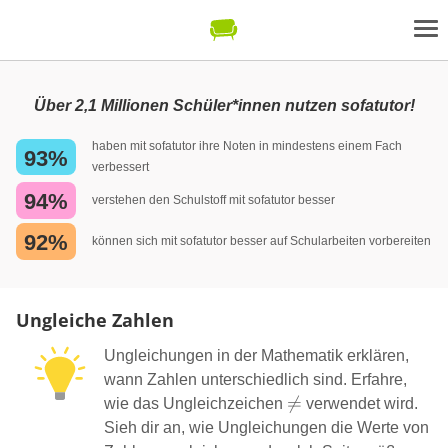
Über 2,1 Millionen Schüler*innen nutzen sofatutor!
haben mit sofatutor ihre Noten in mindestens einem Fach
93%
verbessert
94%
verstehen den Schulstoff mit sofatutor besser
92%
können sich mit sofatutor besser auf Schularbeiten vorbereiten
Ungleiche Zahlen
Ungleichungen in der Mathematik erklären,
wann Zahlen unterschiedlich sind. Erfahre,
\neq

=
wie das Ungleichzeichen
verwendet wird.
Sieh dir an, wie Ungleichungen die Werte von