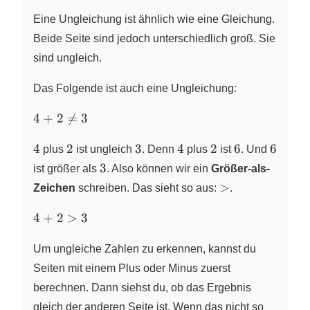
Eine Ungleichung ist ähnlich wie eine Gleichung.
Beide Seite sind jedoch unterschiedlich groß. Sie
sind ungleich.
Das Folgende ist auch eine Ungleichung:
4 +
4
+
2

=
3
2
4
2
3
4
2
6
6
\neq
4
2
3
4
2
6
6
plus
ist ungleich
. Denn
plus
ist
. Und
3
3
3
ist größer als
. Also können wir ein
Größer-als-
>
>
Zeichen
schreiben. Das sieht so aus:
.
4
4
+
2
>
3
+
2
Um ungleiche Zahlen zu erkennen, kannst du
>
Seiten mit einem Plus oder Minus zuerst
3
berechnen. Dann siehst du, ob das Ergebnis
gleich der anderen Seite ist. Wenn das nicht so