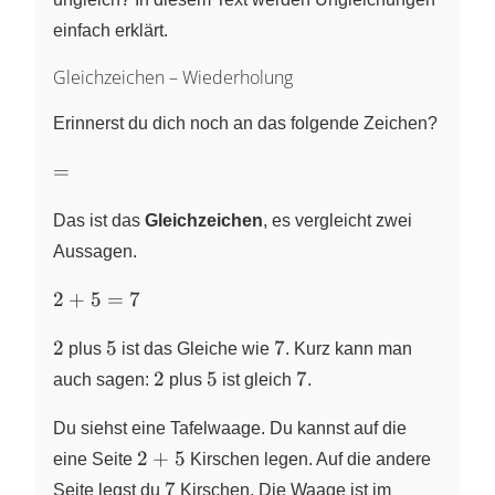
einfach erklärt.
Gleichzeichen – Wiederholung
Erinnerst du dich noch an das folgende Zeichen?
=
=
Das ist das
Gleichzeichen
, es vergleicht zwei
Aussagen.
2
2
+
5
=
7
+
2
5
7
5
2
5
7
plus
ist das Gleiche wie
. Kurz kann man
=
2
5
7
2
5
7
auch sagen:
plus
ist gleich
.
7
Du siehst eine Tafelwaage. Du kannst auf die
2+5
2
+
5
eine Seite
Kirschen legen. Auf die andere
7
7
Seite legst du
Kirschen. Die Waage ist im