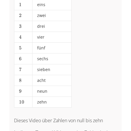
1
1
eins
2
2
zwei
3
3
drei
4
4
vier
5
5
fünf
6
6
sechs
7
7
sieben
8
8
acht
9
9
neun
10
10
zehn
Dieses Video über Zahlen von null bis zehn