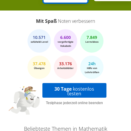
2, 3, 4, 5, 6, 7, 8, 9 und 10. Und was sieht Tessa
jetzt? Ihren Freund Hubert! Dem berichtet sie jetzt
Mit Spaß
Noten verbessern
erstmal von all den Sachen, die sie entdeckt hat.
10.571
6.600
7.849
sofaheld-Level
vorgefertigte
Lernvideos
Vokabeln
37.478
33.176
24h
Übungen
Arbeitsblätter
Hilfe von
Lehrkräften
30 Tage
kostenlos
testen
Testphase jederzeit online beenden
Beliebteste Themen in Mathematik