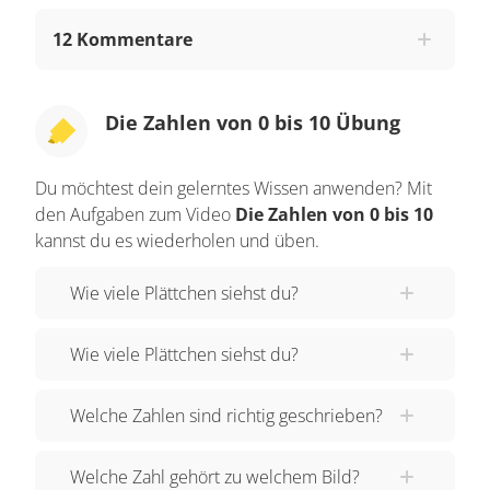
EINS hat sie einen Hasen gesehen. An deiner
12 Kommentare
Hand ist das ein Finger. Die Zahl eins schreibst
du so. Was hat sie denn bei der Zahl zwei
gesehen? Zwei Wagen. Du hast zwei Augen. Die
Die Zahlen von 0 bis 10 Übung
Zahl zwei schreibst du so. Und wer hat sich bei
der Zahl drei gegenseitig gejagt? Drei Mäuse. Du
Du möchtest dein gelerntes Wissen anwenden? Mit
findest bestimmt oft Kleeblätter mit 3 Blätter. Die
den Aufgaben zum Video
Die Zahlen von 0 bis 10
Zahl drei schreibst du so. Vier Vogelbabys
kannst du es wiederholen und üben.
befanden sich im Nest. Findest du ein Kleeblatt
Wie viele Plättchen siehst du?
mit 4 Blättern, bringt es ganz viel Glück. Die Zahl
vier schreibst du so. Hier musst du einmal
Wie viele Plättchen siehst du?
absetzen und dann diesen Strich machen. Mit wie
vielen Würmern feierten die Vögel ein Fest? Mit
Welche Zahlen sind richtig geschrieben?
fünf Würmern. Das ist so viel wie die Finger an
einer Hand. Die Zahl fünf schreibst du so. Weißt
Welche Zahl gehört zu welchem Bild?
du noch, wie viele Sonnenblumen Tessa