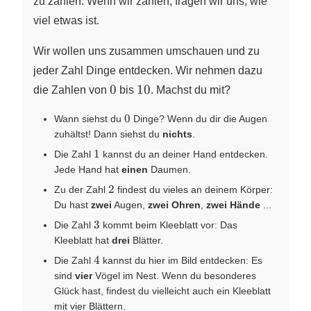
zu zählen. Wenn wir zählen, fragen wir uns, wie
viel etwas ist.
Wir wollen uns zusammen umschauen und zu
jeder Zahl Dinge entdecken. Wir nehmen dazu
0
10
0
10
die Zahlen von
bis
. Machst du mit?
0
0
Wann siehst du
Dinge? Wenn du dir die Augen
zuhältst! Dann siehst du
nichts
.
1
1
Die Zahl
kannst du an deiner Hand entdecken.
Jede Hand hat
einen
Daumen.
2
2
Zu der Zahl
findest du vieles an deinem Körper:
Du hast
zwei
Augen,
zwei Ohren
,
zwei Hände
...
3
3
Die Zahl
kommt beim Kleeblatt vor: Das
Kleeblatt hat
drei
Blätter.
4
4
Die Zahl
kannst du hier im Bild entdecken: Es
sind
vier
Vögel im Nest. Wenn du besonderes
Glück hast, findest du vielleicht auch ein Kleeblatt
mit vier Blättern.