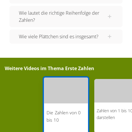
gesehen hat? Genau! Sechs. Die höchste Zahl,
Wie lautet die richtige Reihenfolge der
die du mit einem Würfel würfeln kannst, ist die
Zahlen?
sechs. Du schreibst die Zahl sso. Und sieben der
Blätter sind schon braun. Kennst du auch
Wie viele Plättchen sind es insgesamt?
Schneewittchen und die sieben Zwerge? Die
Zahl sieben schreibst du so. Wie viele
Schnecken waren in ihrem Haus? Acht. Eine
Spinne hat acht Beine. Du schreibst die acht so.
Weitere Videos im Thema
Erste Zahlen
Die Schnecken schauten auf neun Tomaten raus.
Beim Kegeln kannst du neun Kegel umwerfen.
Die Neun schreibst du so. Dann hat Tessa noch
10 Steine am Teich entdeckt. Das ist so viel wie
die Finger an zwei Händen zusammen. Die Zehn
Zahlen von 1 bis 1
ist zusammengesetzt aus der 1 und der 0. Was
Die Zahlen von 0
darstellen
bis 10
haben wir heute also gelernt? Lass uns doch
noch einmal zusammen von 0 bis 10 zählen. 0, 1,