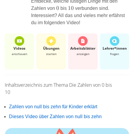
Entdecke, welche lustigen Dinge mit den
0
0
10
10
Zahlen von
bis
verbunden sind.
Interessiert? All das und vieles mehr erfährst
du im folgenden Video!
Videos
Übungen
Arbeits­blätter
Lehrer*​innen
anschauen
starten
anzeigen
fragen
Inhaltsverzeichnis zum Thema
Die Zahlen von 0 bis
10
Zahlen von null bis zehn für Kinder erklärt
Dieses Video über Zahlen von null bis zehn