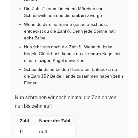
7
7
Die Zahl
kommt in einem Märchen vor:
Schneewittchen und die
sieben
Zwerge
Wenn du dir eine Spinne genau anschaust,
8
8
entdeckst du die Zahl
. Denn jede Spinne hat
acht
Beine.
9
9
Nun fehlt uns noch die Zahl
. Wenn du beim
Kegeln Glück hast, kannst du alle
neun
Kegel mit
einer einzigen Kugel umwerfen.
Schau dir deine beiden Hände an. Entdeckst du
10
10
die Zahl
? Beide Hände zusammen haben
zehn
Finger.
Nun schreiben wir noch einmal die Zahlen von
null bis zehn auf:
Zahl
Name der Zahl
0
0
null