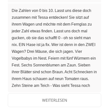
Die Zahlen von 0 bis 10. Lasst uns diese doch
zusammen mit Tessa entdecken! Sie sitzt auf
ihrem Wagen und möchte mit dem Fernglas zu
jeder Zahl etwas finden. Lasst uns doch mal
gucken, ob sie das schafft! 0 - oh so sieht man
nix. EIN Hase ist ja fix. Wer ist denn in den ZWEI
Wagen? Drei Mäuse, die sich jagen. Vier
Vogelbabys im Nest. Feiern mit fünf Würmern ein
Fest. Sechs Sonnenblumen am Zaun. Sieben
ihrer Blätter sind schon Braun. Acht Schnecken in
ihrem Haus schauen auf neun Tomaten raus.
Zehn Steine am Teich - Was sieht Tessa noch
alles gleich? Hat Tessa zu jeder Zahl etwas
gefunden? Bei der Zahl Null hat sie nichts
WEITERLESEN
gesehen. Die Null schreibst du SO. Bei der Zahl