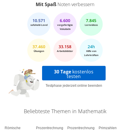
dir dabei. Kappu konnte die Leiter reparieren und
Mit Spaß
Noten verbessern
hat die Glühbirne schon eingebaut. Oh nein! Ahh,
für Kappu kein Problem.
10.571
6.600
7.845
sofaheld-Level
vorgefertigte
Lernvideos
Vokabeln
37.460
33.158
24h
Übungen
Arbeitsblätter
Hilfe von
Lehrkräften
30 Tage
kostenlos
testen
Testphase jederzeit online beenden
Beliebteste Themen in Mathematik
Römische
Prozentrechnung
Prozentrechnung
Primzahlen