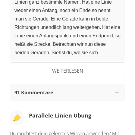
Linien ganz bestimmte Namen. Hat eine Linie
weder einen Anfang, noch ein Ende so nennt
man sie Gerade. Eine Gerade kann in beide
Richtungen unendlich lang weitergehen. Hat eine
Linie einen Anfangspunkt und einen Endpunkt, so
heißt sie Strecke. Betrachten wir nun diese
beiden Geraden. Siehst du, wo sie sich
schneiden? Genau in einem Punkt. So einen
Punkt nennen wir auch Schnittpunkt. Schneiden
WEITERLESEN
sich zwei Geraden in KEINEM Punkt, so sind sie
parallel zueinander. Parallele Geraden haben an
91 Kommentare
jeder Stelle den gleichen Abstand zueinander
und sie werden sich wirklich nie schneiden.
Merke dir also: Parallele Geraden schneiden sich
Parallele Linien Übung
nie. Mit einem Geodreieck kannst du überprüfen,
ob zwei Geraden wirklich parallel zueinander
Du möchtest dein gelerntes Wissen anwenden? Mit