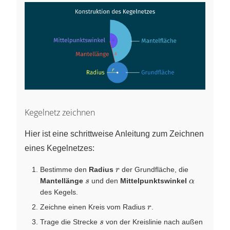
Kegelnetz zeichnen
Hier ist eine schrittweise Anleitung zum Zeichnen
eines Kegelnetzes:
r
Bestimme den
Radius
der Grundfläche, die
r
s
\alpha
Mantellänge
und den
Mittelpunktswinkel
s
α
des Kegels.
r
Zeichne einen Kreis vom Radius
.
r
s
Trage die Strecke
von der Kreislinie nach außen
s