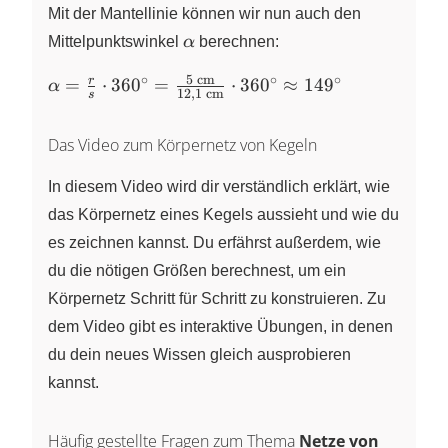
\sqrt{146~\text{cm}^{2}}
Mit der Mantellinie können wir nun auch den
\approx 12,1~\text{cm}
\alpha
Mittelpunktswinkel
α
berechnen:
5
cm
∘
∘
∘
\alpha = \frac{r}
r
=
⋅
36
0
=
⋅
36
0
≈
14
9
α
12
,
1
cm
s
{s} \cdot 360^\circ
=
Das Video zum Körpernetz von Kegeln
\frac{5~\text{cm}}
{12,1~\text{cm}}
In diesem Video wird dir verständlich erklärt, wie
\cdot 360^\circ
das Körpernetz eines Kegels aussieht und wie du
\approx 149^\circ
es zeichnen kannst. Du erfährst außerdem, wie
du die nötigen Größen berechnest, um ein
Körpernetz Schritt für Schritt zu konstruieren. Zu
dem Video gibt es interaktive Übungen, in denen
du dein neues Wissen gleich ausprobieren
kannst.
Häufig gestellte Fragen zum Thema
Netze von