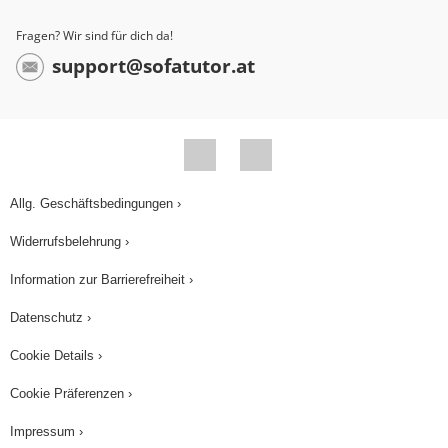
Mittelpunktswinkel α ausrechnen. α = r/s ⋅ 360 °.
Fragen? Wir sind für dich da!
Mit r und s, die wir nun ausgerechnet haben,
support@sofatutor.at
ergibt sich α = 5 cm/12,1 cm ⋅ 360 °, was gerundet
149 ° ergibt. Nun können wir anfangen zu
konstruieren. Die Werte für r, s und α kennen wir
schon. Zuerst den Kreis der Grundfläche mit dem
Radius von fünf Zentimetern. Jetzt trage ich die
Allg. Geschäftsbedingungen ›
Strecke s an dem Kreis ab. Ich setze dazu das
Widerrufsbelehrung ›
Geodreieck an den Mittelpunkt und den obersten
Punkt des Kreises an und zeichne die Strecke s
Information zur Barrierefreiheit ›
ab dem oberen Punkt des Kreises ein. Ich messe
Datenschutz ›
12,1 cm ab, solange ist die Mantellinie s. Ich
Cookie Details ›
zeichne nun den Winkel α, also 149 ° ein. Nun
verbinde ich die beiden Strecken mit Hilfe des
Cookie Präferenzen ›
Zirkels mit einem Kreisbogen, der den Radius
Impressum ›
12,1 cm hat. Ich muss nur noch die Überstände