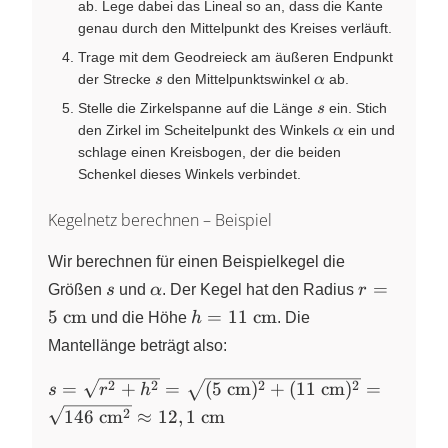
ab. Lege dabei das Lineal so an, dass die Kante
genau durch den Mittelpunkt des Kreises verläuft.
Trage mit dem Geodreieck am äußeren Endpunkt
s
\alpha
der Strecke
den Mittelpunktswinkel
ab.
s
α
s
Stelle die Zirkelspanne auf die Länge
ein. Stich
s
\alpha
den Zirkel im Scheitelpunkt des Winkels
ein und
α
schlage einen Kreisbogen, der die beiden
Schenkel dieses Winkels verbindet.
Kegelnetz berechnen – Beispiel
Wir berechnen für einen Beispielkegel die
s
\alpha
r=5~\text
=
Größen
s
und
α
. Der Kegel hat den Radius
r
h=11~\text{cm}
5
cm
=
11
cm
und die Höhe
h
. Die
Mantellänge beträgt also:
s=\sqrt{r^{2}+h^{2}} =
2
2
2
2
=
+
=
(
5
cm
)
+
(
11
cm
)
=
s
r
h
\sqrt{(5~\text{cm})^{2}
2
146
cm
≈
12
,
1
cm
+ (11~\text{cm})^{2}} =