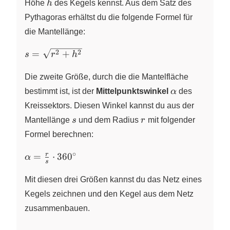
h
Höhe
h
des Kegels kennst. Aus dem Satz des
Pythagoras erhältst du die folgende Formel für
die Mantellänge:
s=\sqrt{r^{2}+h^{2}}
2
2
=
+
s
r
h
Die zweite Größe, durch die die Mantelfläche
\alpha
bestimmt ist, ist der
Mittelpunktswinkel
α
des
Kreissektors. Diesen Winkel kannst du aus der
s
r
Mantellänge
s
und dem Radius
r
mit folgender
Formel berechnen:
∘
\alpha =
r
=
⋅
36
0
α
s
\frac{r}
{s} \cdot
Mit diesen drei Größen kannst du das Netz eines
360^\circ
Kegels zeichnen und den Kegel aus dem Netz
zusammenbauen.