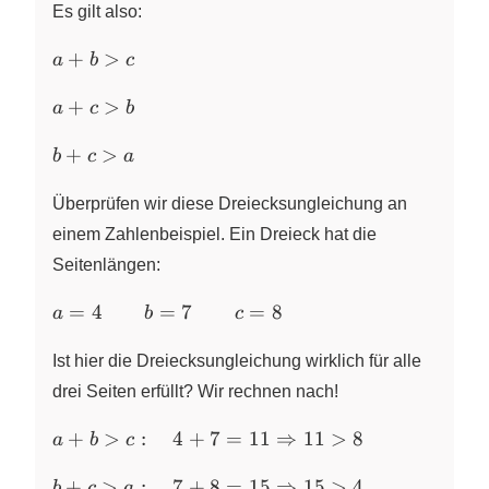
Es gilt also:
a
+
>
a
b
c
+
a
b
+
>
a
c
b
+
>
b
c
+
>
c
b
c
a
+
>
c
b
Überprüfen wir diese Dreiecksungleichung an
>
einem Zahlenbeispiel. Ein Dreieck hat die
a
Seitenlängen:
a = 4
=
4
=
7
=
8
a
b
c
\qquad
b = 7
Ist hier die Dreiecksungleichung wirklich für alle
\qquad
drei Seiten erfüllt? Wir rechnen nach!
c = 8
a + b > c :
+
>
:
4
+
7
=
11
⇒
11
>
8
a
b
c
\quad 4 + 7
b + c > a :
= 11
+
>
:
7
+
8
=
15
⇒
15
>
4
b
c
a