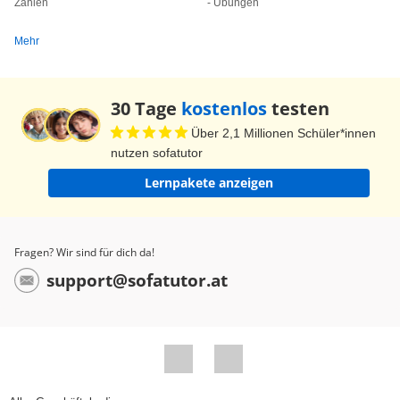
Zahlen
- Übungen
das Dreieck aus den drei Seiten zu einer Strecke.
Aber nun Schluss mit der Theorie – ob Diana ihr
Mehr
Ziel erreicht hat? Das Seil reicht einfach nicht!
Was ist das? Jetzt wird Dianas Aufenthalt
30 Tage
kostenlos
testen
ungleich gruseliger.
Über 2,1 Millionen Schüler*innen
nutzen sofatutor
Lernpakete anzeigen
Fragen? Wir sind für dich da!
support@sofatutor.at