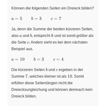
Können die folgenden Seiten ein Dreieck bilden?
a = 5
=
5
=
3
=
7
a
b
c
\qquad
b = 3
Ja, denn die Summe der beiden kürzeren Seiten,
\qquad
a
b
8
8
also
a
und
b
, entspricht
und ist somit größer als
c = 7
c
die Seite
c
. Anders sieht es bei dem nächsten
Beispiel aus.
a = 10
=
10
=
3
=
4
a
b
c
\qquad
b
c
b = 3
Die kürzeren Seiten
b
und
c
ergeben in der
\qquad
7
10
7
10
Summe
, welches kleiner ist als
. Somit
c = 4
erfüllen diese Seitenlängen nicht die
Dreiecksungleichung und können demnach kein
Dreieck bilden.