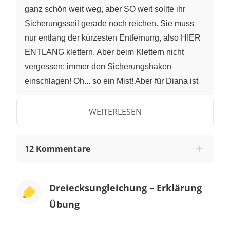
ganz schön weit weg, aber SO weit sollte ihr
Sicherungsseil gerade noch reichen. Sie muss
nur entlang der kürzesten Entfernung, also HIER
ENTLANG klettern. Aber beim Klettern nicht
vergessen: immer den Sicherungshaken
einschlagen! Oh... so ein Mist! Aber für Diana ist
nichts unmöglich..oder vielleicht doch? Kann sie
mit ihrem Seil auch um das Loch herum, also hier
WEITERLESEN
entlang, zu ihrem Ziel gelangen? Ob die
Seillänge für diesen Weg reicht, finden wir mit der
12 Kommentare
Dreiecksungleichung heraus. Wir betrachten das
Dreieck ABC. Das funkelnde Etwas liegt im Punkt
C. Der ursprüngliche Weg, für den das Seil
Dreiecksungleichung – Erklärung
gerade so gereicht hätte, entspricht der
Übung
Seitenlänge b. Aber aufgrund der
eingebrochenen Höhlenwand muss Diana nun