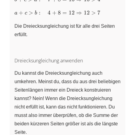
\quad 7 + 8
\Rightarrow
a + c > b :
= 15
+
>
:
4
+
8
=
12
⇒
12
>
7
11 > 8
a
c
b
\quad 4 + 8
\Rightarrow
= 12
15 > 4
Die Dreiecksungleichung ist für alle drei Seiten
\Rightarrow
erfüllt.
12 > 7
Dreiecksungleichung anwenden
Du kannst die Dreiecksungleichung auch
umkehren. Meinst du, dass du aus drei beliebigen
Seitenlängen immer ein Dreieck konstruieren
kannst? Nein! Wenn die Dreiecksungleichung
nicht erfüllt ist, kann das nicht funktionieren. Du
musst also immer überprüfen, ob die Summe der
beiden kürzeren Seiten größer ist als die längste
Seite.