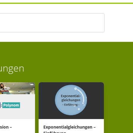
ungen
sion –
Exponentialgleichungen –