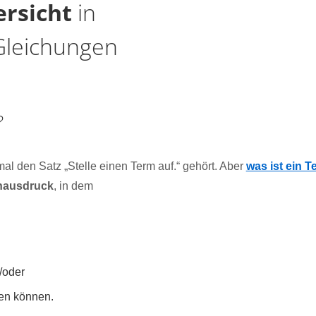
rsicht
in
Gleichungen
?
al den Satz „Stelle einen Term auf.“ gehört. Aber
was ist ein T
enausdruck
, in dem
/oder
n können.