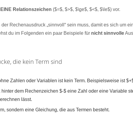
EINE
Relationszeichen
($=$, $>$, $\ge$, $<$, $\le$) vor.
der Rechenausdruck „sinnvoll“ sein muss, damit es sich um e
ehst du im Folgenden ein paar Beispiele für
nicht sinnvolle
Aus
ücke, die kein Term sind
ne Zahlen oder Variablen ist kein Term. Beispielsweise ist $+
da hinter dem Rechenzeichen $-$ eine Zahl oder eine Variable s
erechnen lässt.
erm, sondern eine Gleichung, die aus Termen besteht.