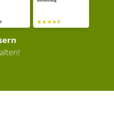
Einführung
sern
alten!