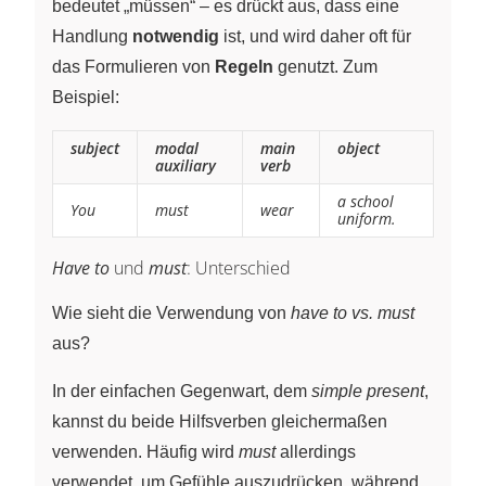
bedeutet „müssen“ – es drückt aus, dass eine
Handlung
notwendig
ist, und wird daher oft für
das Formulieren von
Regeln
genutzt. Zum
Beispiel:
subject
modal
main
object
auxiliary
verb
a school
You
must
wear
uniform.
Have to
und
must
: Unterschied
Wie sieht die Verwendung von
have to vs. must
aus?
In der einfachen Gegenwart, dem
simple present
,
kannst du beide Hilfsverben gleichermaßen
verwenden. Häufig wird
must
allerdings
verwendet, um Gefühle auszudrücken, während