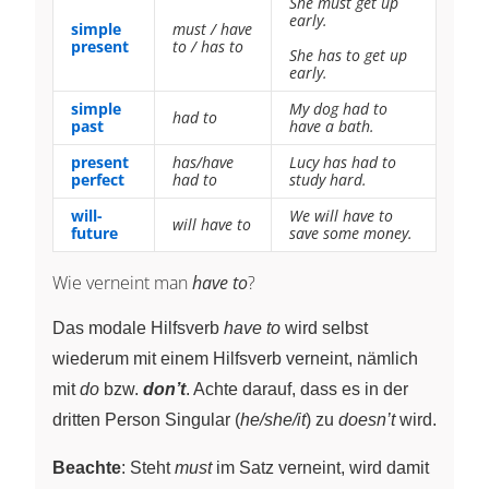
She must get up
early.
simple
must / have
present
to / has to
She has to get up
early.
simple
My dog had to
had to
past
have a bath.
present
has/have
Lucy has had to
perfect
had to
study hard.
will-
We will have to
will have to
future
save some money.
Wie verneint man
have to
?
Das modale Hilfsverb
have to
wird selbst
wiederum mit einem Hilfsverb verneint, nämlich
mit
do
bzw.
don’t
. Achte darauf, dass es in der
dritten Person Singular (
he/she/it
) zu
doesn’t
wird.
Beachte
: Steht
must
im Satz verneint, wird damit