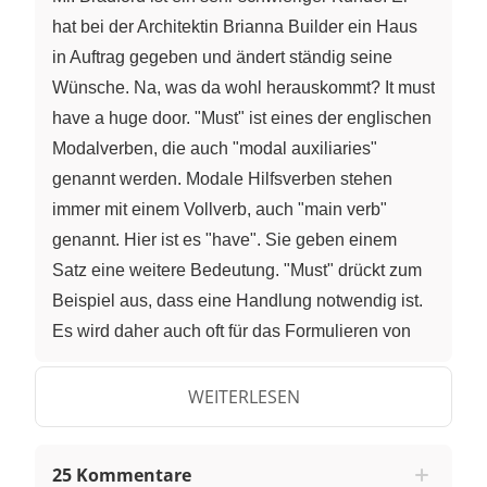
hat bei der Architektin Brianna Builder ein Haus
in Auftrag gegeben und ändert ständig seine
Wünsche. Na, was da wohl herauskommt? It must
have a huge door. "Must" ist eines der englischen
Modalverben, die auch "modal auxiliaries"
genannt werden. Modale Hilfsverben stehen
immer mit einem Vollverb, auch "main verb"
genannt. Hier ist es "have". Sie geben einem
Satz eine weitere Bedeutung. "Must" drückt zum
Beispiel aus, dass eine Handlung notwendig ist.
Es wird daher auch oft für das Formulieren von
Regeln genutzt. Mr. Bradfords Aussage bedeutet
übersetzt: Es muss eine riesige Tür haben. "Must"
WEITERLESEN
bedeutet demnach so viel wie müssen und zeigt,
dass eine Handlung unbedingt ausgeführt
25 Kommentare
werden muss. "It must have a huge door" ist ein