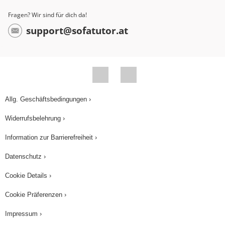
substitute form – des modalen Hilfsverbs "must".
Fragen? Wir sind für dich da!
Bevor wir uns das fertige Haus anschauen,
support@sofatutor.at
kommt schnell noch die Zusammenfassung.
"must" und "have to" bedeuten beide so viel wie
müssen. Im simple present kann sowohl "must"
als auch "have to" genutzt werden. Beide Formen
sind richtig und drücken aus, dass etwas
Allg. Geschäftsbedingungen ›
notwendig ist. In allen anderen Zeiten muss
Widerrufsbelehrung ›
allerdings die Ersatzform "have to" verwendet
Information zur Barrierefreiheit ›
werden, denn "must" steht nur im simple present.
Deshalb muss im simple past "had to", im present
Datenschutz ›
perfect "has" oder "have had to", je nach Person
Cookie Details ›
und im will-future "will have to" stehen. Alles klar?
Cookie Präferenzen ›
Doch wie sieht denn jetzt das Haus von Mr.
Bradford aus? Oha.
Impressum ›