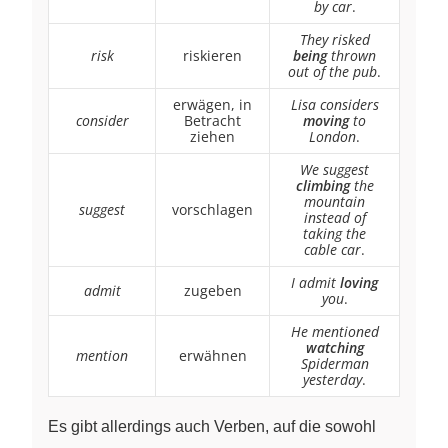
by car
.
They risked
risk
riskieren
being
thrown
out of the pub
.
erwägen, in
Lisa considers
consider
Betracht
moving
to
ziehen
London
.
We suggest
climbing
the
mountain
suggest
vorschlagen
instead of
taking the
cable car
.
I admit
loving
admit
zugeben
you
.
He mentioned
watching
mention
erwähnen
Spiderman
yesterday
.
Es gibt allerdings auch Verben, auf die sowohl