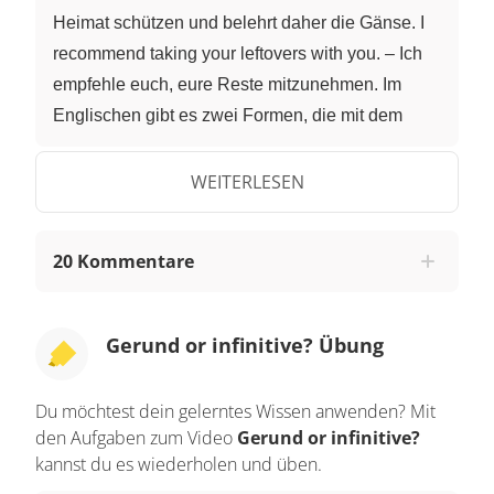
Heimat schützen und belehrt daher die Gänse. I
recommend taking your leftovers with you. – Ich
empfehle euch, eure Reste mitzunehmen. Im
Englischen gibt es zwei Formen, die mit dem
deutschen "Infinitiv mit zu" vergleichbar sind. Der
Infinitiv mit "to", "to-infinitive", und das
WEITERLESEN
Gerundium, "gerund". Zur Erinnerung: Der "to-
infinitive" ist die Grundform eines Verbs mit
20 Kommentare
vorangestelltem "to". Genau so stehen die Verben
auch in deinem Schulbuch. Das "gerund" ist ein
substantiviertes Verb, also ein Verb, das wie ein
Gerund or infinitive? Übung
Nomen genutzt wird. Es steht immer in der -ing-
Form. Um zu wissen, wann man welche Form
Du möchtest dein gelerntes Wissen anwenden? Mit
verwendet, gibt es bestimmte Verben, die dir
den Aufgaben zum Video
Gerund or infinitive?
zeigen, ob du nach ihnen eher einen "to-infinitive"
kannst du es wiederholen und üben.
oder ein "gerund" brauchst. Zum Beispiel steht