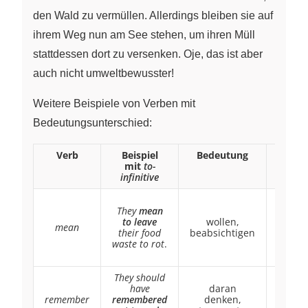
den Wald zu vermüllen. Allerdings bleiben sie auf
ihrem Weg nun am See stehen, um ihren Müll
stattdessen dort zu versenken. Oje, das ist aber
auch nicht umweltbewusster!
Weitere Beispiele von Verben mit
Bedeutungsunterschied:
Verb
Beispiel
Bedeutung
Beisp
mit
to-
mi
infinitive
geru
Leavi
They
mean
foo
to leave
wollen,
wast
mean
their food
beabsichtigen
mea
waste to rot
.
destro
the for
They should
They c
have
daran
remem
remember
remembered
denken,
heari