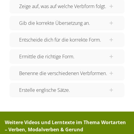
Zeige auf, was auf welche Verbform folgt.
"plan" meist vor einem "to-infinitive".
"Recommend" zeigt hingegen, dass ein "gerund"
Gib die korrekte Übersetzung an.
folgen muss. We want to make a barbecue
tonight, too. – Wir wollen heute Abend auch ein
Entscheide dich für die korrekte Form.
Barbecue machen. Avoid making fire! –
Vermeidet es, Feuer zu machen! "Want" wird
Ermittle die richtige Form.
ebenfalls vor einem "to-infinitive" verwendet,
"avoid" aber vor einem "gerund". We need to
Benenne die verschiedenen Verbformen.
dump our rubbish. – Wir müssen unseren Müll
entsorgen. You risk destroying the forest! – Ihr
Erstelle englische Sätze.
riskiert die Zerstörung des Waldes! "Need" gehört
auch zu den Verben, auf die ein "to-infinitve" folgt.
Nach "risk" solltest du hingegen ein "gerund"
verwenden. Neben "plan", "want" und "need"
Weitere Videos und Lerntexte im Thema
Wortarten
geben z.B. auch "agree", "decide", "expect" und
– Verben, Modalverben & Gerund
"promise" an, dass ein to-infinitive folgen muss.