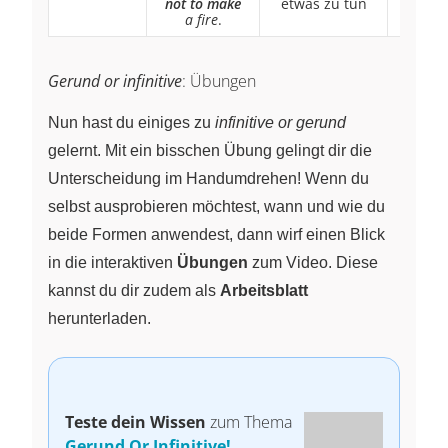
not to make
etwas zu tun
about 
a fire
.
hazar
Gerund or infinitive
: Übungen
Nun hast du einiges zu
infinitive or gerund
gelernt. Mit ein bisschen Übung gelingt dir die
Unterscheidung im Handumdrehen! Wenn du
selbst ausprobieren möchtest, wann und wie du
beide Formen anwendest, dann wirf einen Blick
in die interaktiven
Übungen
zum Video. Diese
kannst du dir zudem als
Arbeitsblatt
herunterladen.
Teste dein Wissen
zum Thema
Gerund Or Infinitive!