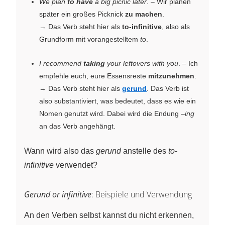
We plan
to have
a big picnic later
. – Wir planen
später ein großes Picknick
zu machen
.
→ Das Verb steht hier als
to-infinitive
, also als
Grundform mit vorangestelltem
to
.
I recommend
taking
your leftovers with you
. – Ich
empfehle euch, eure Essensreste
mitzunehmen
.
→ Das Verb steht hier als
gerund
. Das Verb ist
also substantiviert, was bedeutet, dass es wie ein
Nomen genutzt wird. Dabei wird die Endung
–ing
an das Verb angehängt.
Wann wird also das
gerund
anstelle des
to-
infinitive
verwendet?
Gerund or infinitive
: Beispiele und Verwendung
An den Verben selbst kannst du nicht erkennen,