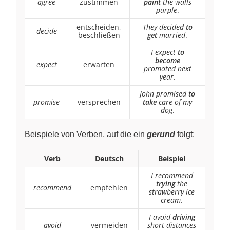
agree
zustimmen
paint
the walls
purple
.
entscheiden,
They decided
to
decide
beschließen
get
married
.
I expect
to
become
expect
erwarten
promoted next
year
.
John promised
to
promise
versprechen
take
care of my
dog
.
Beispiele von Verben, auf die ein
gerund
folgt:
Verb
Deutsch
Beispiel
I recommend
trying
the
recommend
empfehlen
strawberry ice
cream
.
I avoid
driving
avoid
vermeiden
short distances