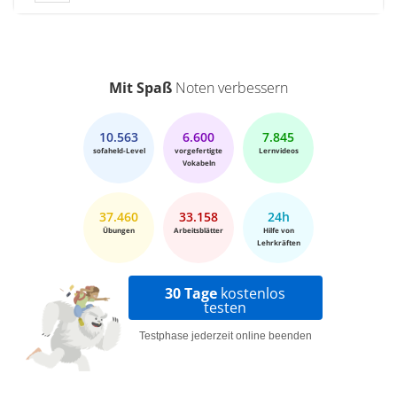
Mit Spaß
Noten verbessern
10.563
6.600
7.845
sofaheld-Level
vorgefertigte
Lernvideos
Vokabeln
37.460
33.158
24h
Übungen
Arbeitsblätter
Hilfe von
Lehrkräften
30 Tage
kostenlos
testen
Testphase jederzeit online beenden