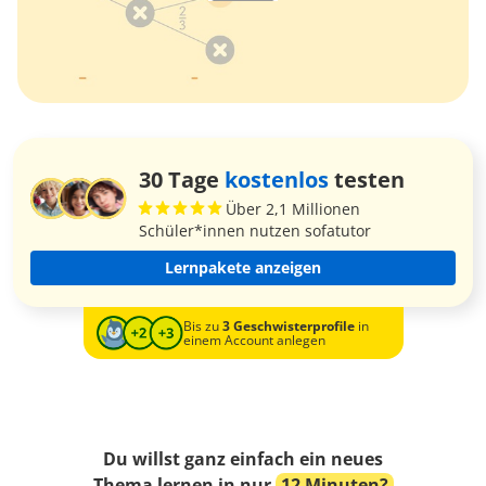
30 Tage
kostenlos
testen
Über 2,1 Millionen
Schüler*innen nutzen sofatutor
Lernpakete anzeigen
Bis zu
3 Geschwisterprofile
in
einem Account anlegen
Du willst ganz einfach ein neues
Thema lernen in nur
12 Minuten?