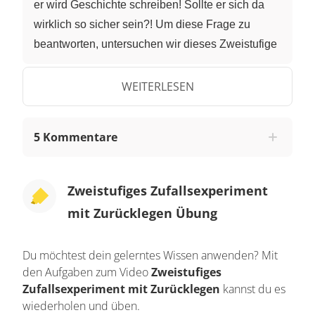
er wird Geschichte schreiben! Sollte er sich da
wirklich so sicher sein?! Um diese Frage zu
beantworten, untersuchen wir dieses Zweistufige
Zufallsexperiment mit Zurücklegen. Was darunter
zu verstehen ist, schauen wir uns am
WEITERLESEN
Urnenmodell an. Dabei handelt sich um einen
Versuch mit mehreren möglichen Ergebnissen,
5 Kommentare
nämlich verschiedenen Kugeln. Im ersten Schritt
wird zufällig eine Kugel aus der Urne gezogen -
und das entsprechende Ergebnis notiert. Diese
Zweistufiges Zufallsexperiment
Kugel wird im Experiment -mit Zurücklegen-
mit Zurücklegen Übung
direkt nach dem Ziehen wieder in die Urne
zurückgelegt. Und wir ziehen im zweistufigen
Du möchtest dein gelerntes Wissen anwenden? Mit
Experiment zweimal. Alle zweistufigen
den Aufgaben zum Video
Zweistufiges
Zufallsexperimente "mit Zurücklegen" können
Zufallsexperiment mit Zurücklegen
kannst du es
dazu analog betrachtet werden. - Ebenso unser
wiederholen und üben.