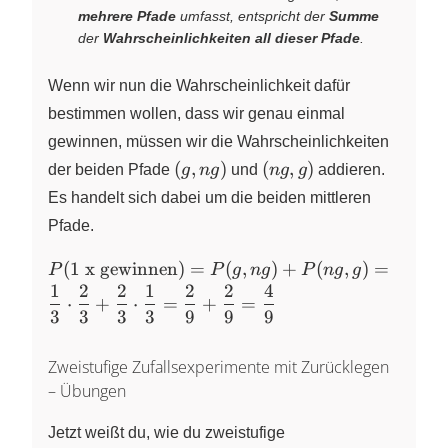
\dfrac{1}
mehrere Pfade
umfasst, entspricht der
Summe
{9}
der
Wahrscheinlichkeiten all dieser Pfade
.
Wenn wir nun die Wahrscheinlichkeit dafür
bestimmen wollen, dass wir genau einmal
gewinnen, müssen wir die Wahrscheinlichkeiten
(g,
(ng,
(
,
)
(
,
)
der beiden Pfade
g
n
g
und
n
g
g
addieren.
ng)
g)
Es handelt sich dabei um die beiden mittleren
Pfade.
P(\text{1
(
1 x gewinnen
)
=
(
,
)
+
(
,
)
=
P
P
g
n
g
P
n
g
g
x
1
2
2
1
2
2
4
⋅
+
⋅
=
+
=
gewinnen})
3
3
3
3
9
9
9
= P(g, ng)
+ P(ng, g)
Zweistufige Zufallsexperimente mit Zurücklegen
=
– Übungen
\dfrac{1}
{3} \cdot
Jetzt weißt du, wie du zweistufige