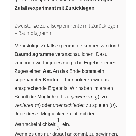
Zufallsexperiment mit Zurücklegen
.
Zweistufige Zufallsexperimente mit Zurücklegen
– Baumdiagramm
Mehrstufige Zufallsexperimente können wir durch
Baumdiagramme
veranschaulichen. Dazu
zeichnen wir für jedes mögliche Ergebnis eines
Zuges einen
Ast
. An das Ende kommt ein
sogenannter
Knoten
– hier notieren wir das
entsprechende Ergebnis. Wir haben im ersten
g
Schritt die Möglichkeit, zu
gewinnen
(
g
), zu
v
u
verlieren
(
v
) oder
unentschieden
zu spielen (
u
).
Jede dieser Möglichkeiten tritt mit der
1
\dfrac{1}
Wahrscheinlichkeit
ein.
3
{3}
Wenn es uns nur darauf ankommt, zu gewinnen,