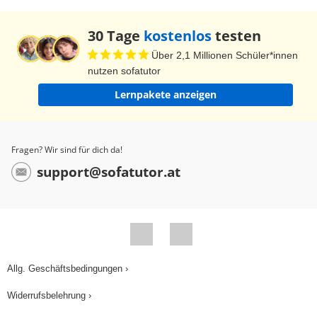
zweiten Schritt. Da es sich um ein Experiment -
mit Zurücklegen- handelt, können wir die
30 Tage
kostenlos
testen
Wahrscheinlichkeiten für die einzelnen
Über 2,1 Millionen Schüler*innen
Ergebnisse aus dem ersten Schritt jeweils
nutzen sofatutor
wiederverwenden. Nach der ersten Pfadregel
Lernpakete anzeigen
musst du nur alle Einzelwahrscheinlichkeiten
entlang eines Pfades miteinander multiplizieren
und schon erhältst du die Wahrscheinlichkeit des
Fragen? Wir sind für dich da!
gesamten Pfades. Und nach der zweiten
support@sofatutor.at
Pfadregel kannst du mehrere
Pfadwahrscheinlichkeiten addieren, um die
Wahrscheinlichkeit dieser Pfade zusammen zu
berechnen. - So haben wir anfangs schon die
Ergebnisse "Unentschieden" und "Verloren" zu
Allg. Geschäftsbedingungen ›
dem Ergebnis "Nicht gewonnen"
Widerrufsbelehrung ›
zusammengefasst. Mit diesen beiden Regeln