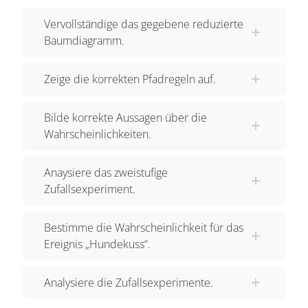
Schere-Stein-Papier-Kampf. Die drei
Vervollständige das gegebene reduzierte
unterschiedlichen Kugeln entsprechen den drei
Baumdiagramm.
möglichen Ausgängen vom Spiel, nämlich
gewonnen, verloren und unentschieden. Die
Zeige die korrekten Pfadregeln auf.
Urne entspricht dabei dem Spiel mit ungewissem
Ausgang. Zweimaliges Ziehen mit Zurücklegen
Bilde korrekte Aussagen über die
entspricht zwei Runden Schere-Stein-Papier.
Wahrscheinlichkeiten.
Und "mit Zurücklegen" heißt, dass jeder Spieler
auch zweimal hintereinander gewinnen, verlieren
Anaysiere das zweistufige
oder unentschieden spielen kann. Nun erstellen
Zufallsexperiment.
wir für unser Zufallsexperiment ein
Baumdiagramm. Im ersten Zug kann Niklas
Bestimme die Wahrscheinlichkeit für das
entweder gewinnen, verlieren oder Gleichstand
Ereignis „Hundekuss“.
erzielen - dafür wird jeweils ein Pfad gezeichnet.
Jede dieser Möglichkeiten tritt mit einer
Analysiere die Zufallsexperimente.
Wahrscheinlichkeit von einem Drittel ein. Niklas