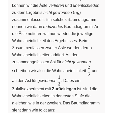
können wir die Äste
verlieren
und
unentschieden
ng
zu dem Ergebnis
nicht gewonnen
(
n
g
)
zusammenfassen. Ein solches Baumdiagramm
nennen wir dann
reduziertes
Baumdiagramm. An
die Äste notieren wir nun wieder die jeweilige
Wahrscheinlichkeit des Ergebnisses. Beim
Zusammenfassen zweier Äste werden deren
Wahrscheinlichkeiten addiert. An den
zusammengefassten Ast für
nicht gewonnen
2
\dfrac{2}
schreiben wir also die Wahrscheinlichkeit
und
3
{3}
1
\dfrac{1}
an den Ast für
gewonnen
. Da es ein
3
{3}
Zufallsexperiment
mit Zurücklegen
ist, sind die
Wahrscheinlichkeiten in der ersten Stufe die
gleichen wie in der zweiten. Das Baumdiagramm
sieht dann wie folgt aus: