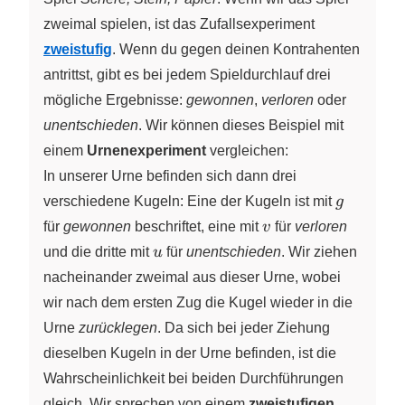
zweimal spielen, ist das Zufallsexperiment
zweistufig
. Wenn du gegen deinen Kontrahenten
antrittst, gibt es bei jedem Spieldurchlauf drei
mögliche Ergebnisse:
gewonnen
,
verloren
oder
unentschieden
. Wir können dieses Beispiel mit
einem
Urnenexperiment
vergleichen:
In unserer Urne befinden sich dann drei
g
verschiedene Kugeln: Eine der Kugeln ist mit
g
v
für
gewonnen
beschriftet, eine mit
v
für
verloren
u
und die dritte mit
u
für
unentschieden
. Wir ziehen
nacheinander zweimal aus dieser Urne, wobei
wir nach dem ersten Zug die Kugel wieder in die
Urne
zurücklegen
. Da sich bei jeder Ziehung
dieselben Kugeln in der Urne befinden, ist die
Wahrscheinlichkeit bei beiden Durchführungen
gleich. Wir sprechen von einem
zweistufigen