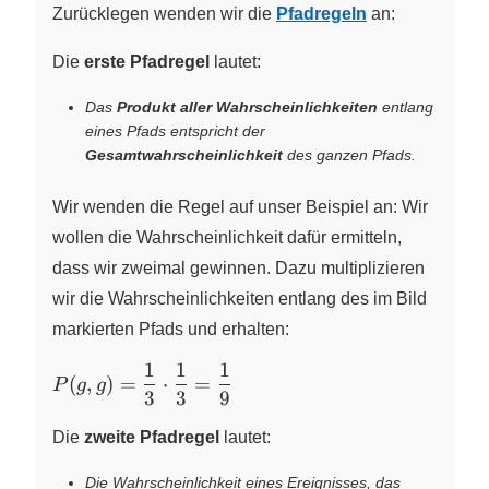
Zurücklegen wenden wir die
Pfadregeln
an:
Die
erste Pfadregel
lautet:
Das
Produkt aller Wahrscheinlichkeiten
entlang
eines Pfads entspricht der
Gesamtwahrscheinlichkeit
des ganzen Pfads.
Wir wenden die Regel auf unser Beispiel an: Wir
wollen die Wahrscheinlichkeit dafür ermitteln,
dass wir zweimal gewinnen. Dazu multiplizieren
wir die Wahrscheinlichkeiten entlang des im Bild
markierten Pfads und erhalten:
1
1
1
P(g,g) =
(
,
)
=
⋅
=
P
g
g
3
3
9
\dfrac{1}
{3} \cdot
Die
zweite Pfadregel
lautet:
\dfrac{1}
{3} =
Die Wahrscheinlichkeit eines Ereignisses, das