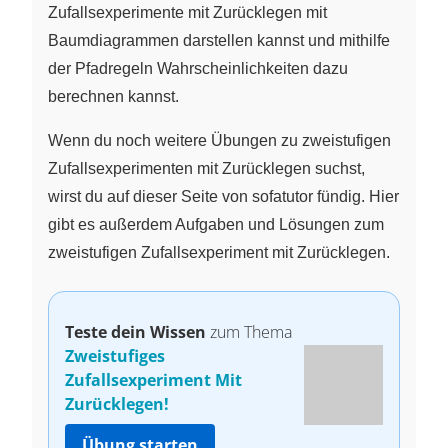
\dfrac{2}
Zufallsexperimente mit Zurücklegen mit
{3}+
Baumdiagrammen darstellen kannst und mithilfe
\dfrac{2}
der Pfadregeln Wahrscheinlichkeiten dazu
{3} \cdot
\dfrac{1}
berechnen kannst.
{3} =
\dfrac{2}
Wenn du noch weitere Übungen zu zweistufigen
{9} +
Zufallsexperimenten mit Zurücklegen suchst,
\dfrac{2}
wirst du auf dieser Seite von sofatutor fündig. Hier
{9} =
gibt es außerdem Aufgaben und Lösungen zum
\dfrac{4}
zweistufigen Zufallsexperiment mit Zurücklegen.
{9}
Teste dein Wissen
zum Thema
Zweistufiges
Zufallsexperiment Mit
Zurücklegen!
Übung starten