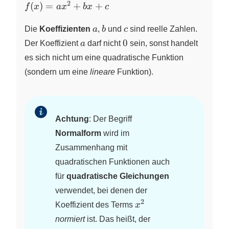
2
f(x) =
(
)
=
+
+
f
x
a
x
b
x
c
ax^{2}
a
b
c
+bx+c
Die
Koeffizienten
a
,
b
und
c
sind reelle Zahlen.
a
0
0
Der Koeffizient
a
darf nicht
sein, sonst handelt
es sich nicht um eine quadratische Funktion
(sondern um eine
lineare
Funktion).
Achtung
: Der Begriff
Normalform
wird im
Zusammenhang mit
quadratischen Funktionen auch
für
quadratische Gleichungen
verwendet, bei denen der
2
x^{2}
Koeffizient des Terms
x
normiert
ist. Das heißt, der