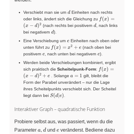
d
Verschiebt man sie um
Einheiten nach rechts
d
f(x)=
(
)
=
oder links, ändert sich die Gleichung zu
f
x
(x-
2
d
(
−
)
(nach rechts bei positivem
, nach links
x
d
d
d)^{2}
d
bei negativem
).
d
e
Eine Verschiebung um
Einheiten nach oben oder
e
2
f(x)=x^{2}+e
(
)
=
+
unten führt zu
(nach oben bei
f
x
x
e
e
e
positivem
, nach unten bei negativem
).
e
e
Werden beide Verschiebungen kombiniert, ergibt
f(x)=(x-
(
)
=
sich praktisch die
Scheitelpunk-Form
:
f
x
d)^{2}+e
2
a=1
(
−
)
+
=
1
. Solange
gilt, bleibt die
x
d
e
a
Form der Parabel unverändert – nur die Lage
ihres Scheitelpunkts verschiebt sich. Der Scheitel
S(d\vert
(
∣
)
liegt dann bei
.
S
d
e
e)
Interaktiver Graph – quadratische Funktion
Probiere selbst aus, was passiert, wenn du die
a
d
e
Parameter
a
,
d
und
e
veränderst. Bediene dazu