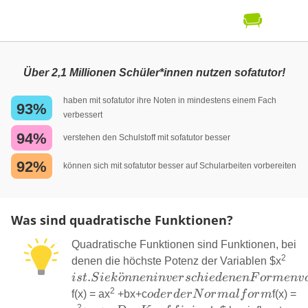
Über 2,1 Millionen Schüler*innen nutzen sofatutor!
haben mit sofatutor ihre Noten in mindestens einem Fach
93%
verbessert
94%
verstehen den Schulstoff mit sofatutor besser
92%
können sich mit sofatutor besser auf Schularbeiten vorbereiten
Was sind quadratische Funktionen?
Quadratische Funktionen sind Funktionen, bei
2
ist.
denen die höchste Potenz der Variablen
$x
kön
.
¨
i
s
t
S
i
e
k
o
nn
e
nin
v
er
sc
hi
e
d
e
n
e
n
F
or
m
e
n
v
ver
2
oder der
f(x) = ax
+bx+c
o
d
er
d
er
N
or
ma
l
f
or
m
f(x) =
For
2