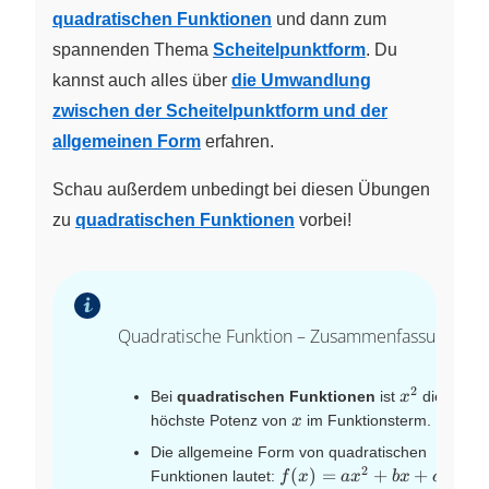
quadratischen Funktionen
und dann zum
spannenden Thema
Scheitelpunktform
. Du
kannst auch alles über
die Umwandlung
zwischen der Scheitelpunktform und der
allgemeinen Form
erfahren.
Schau außerdem unbedingt bei diesen Übungen
zu
quadratischen Funktionen
vorbei!
Quadratische Funktion – Zusammenfassung
2
x^{2}
Bei
quadratischen Funktionen
ist
die
x
x
höchste Potenz von
im Funktionsterm.
x
Die allgemeine Form von quadratischen
2
f(x)
(
)
=
+
+
Funktionen lautet:
,
f
x
a
x
b
x
c