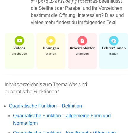
Normalform
. Der
.
x
+px+q
D
er
K
oe
f
f
i
z
i
e
n
t
a
$ beeinflusst
vorl
Koeffizient
die Steilheit der Parabel und ihr Vorzeichen
der
bestimmt die Öffnung. Interessiert? Dies und
all
vieles mehr findest du im folgenden Text!
Fo
Videos
Übungen
Arbeits­blätter
Lehrer*​innen
anschauen
starten
anzeigen
fragen
Inhaltsverzeichnis zum Thema
Was sind
quadratische Funktionen?
Quadratische Funktion – Definition
Quadratische Funktion – allgemeine Form und
Normalform
a
Quadratische Funktion – Koeffizient
(Streckung