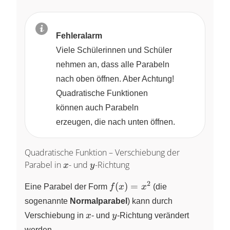
Fehleralarm
Viele Schülerinnen und Schüler
nehmen an, dass alle Parabeln
nach oben öffnen. Aber Achtung!
Quadratische Funktionen
können auch Parabeln
erzeugen, die nach unten öffnen.
Quadratische Funktion – Verschiebung der
x
y
Parabel in
- und
-Richtung
x
y
2
f(x)=x^{2}
(
)
=
Eine Parabel der Form
f
x
x
(die
sogenannte
Normalparabel
) kann durch
x
y
Verschiebung in
x
- und
y
-Richtung verändert
werden.