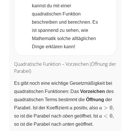
kannst du mit einer
quadratischen Funktion
beschreiben und berechnen. Es
ist spannend zu sehen, wie
Mathematik solche alltäglichen
Dinge erklären kann!
Quadratische Funktion – Vorzeichen (Öffnung der
Parabel)
Es gibt noch eine wichtige Gesetzmäßigkeit bei
quadratischen Funktionen: Das
Vorzeichen
des
quadratischen Terms bestimmt die
Öffnung
der
a
a>0
>
0
Parabel. Ist der Koeffizient
a
positiv, also
a
,
a<0
<
0
so ist die Parabel nach
oben
geöffnet. Ist
a
,
so ist die Parabel nach
unten
geöffnet.