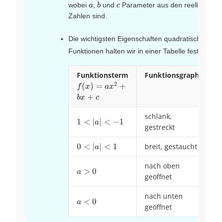
=
a
b
c
wobei
,
und
Parameter aus den reellen
a
b
c
ax^2
Zahlen sind.
+ bx
+ c
Die wichtigsten Eigenschaften quadratischer
Funktionen halten wir in einer Tabelle fest:
Funktionsterm
Funktionsgraph
2
f(x) =
(
)
=
+
f
x
a
x
ax^{2}+bx+c
+
b
x
c
schlank,
1<|a|
1
<
∣
∣
<
−
1
a
gestreckt
<-1
0<|a|
0
<
∣
∣
<
1
breit, gestaucht
a
<1
nach oben
a>0
>
0
a
geöffnet
nach unten
a<0
<
0
a
geöffnet