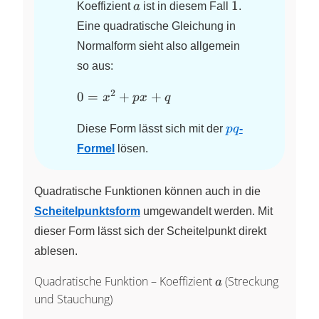
a
1
1
Koeffizient
a
ist in diesem Fall
.
Eine quadratische Gleichung in
Normalform sieht also allgemein
so aus:
2
0 =
0
=
+
+
x
p
x
q
x^{2}+px+q
pq
Diese Form lässt sich mit der
pq
-
Formel
lösen.
Quadratische Funktionen können auch in die
Scheitelpunktsform
umgewandelt werden. Mit
dieser Form lässt sich der Scheitelpunkt direkt
ablesen.
a
Quadratische Funktion – Koeffizient
(Streckung
a
und Stauchung)