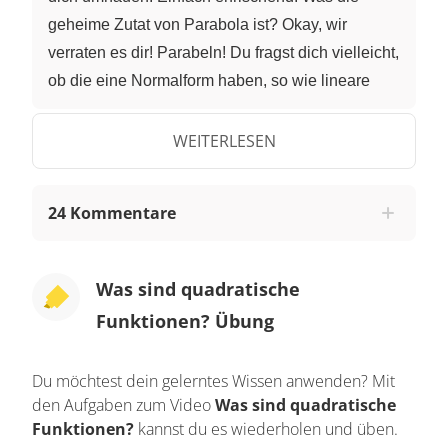
geheime Zutat von Parabola ist? Okay, wir
verraten es dir! Parabeln! Du fragst dich vielleicht,
ob die eine Normalform haben, so wie lineare
Funktionen. Aber sowas von! Die Normalform
einer quadratischen Funktion sieht so aus: f(x) =
WEITERLESEN
ax² + bx + c. a darf dabei nicht 0 sein. Auch du
willst eine quadratische Funktion sein? Der 2.
24 Kommentare
Grad hält die Lösung parat! Außerdem von den
quadratischen Funktionen: Parabola Chill.
Zähme das Tier in dir. Schau dir nur diese
Was sind quadratische
wunderbare Parabel an! Probier's aus. Sei irre
Funktionen? Übung
und schrill mit Parabola Chill! Lädt die Akkus
wieder auf ein bisschen zumindest. Zurück zu
Du möchtest dein gelerntes Wissen anwenden? Mit
Parabeln und quadratischen Funktionen.
den Aufgaben zum Video
Was sind quadratische
Schauen wir uns mal einige Merkmale der
Funktionen?
kannst du es wiederholen und üben.
Funktionen und ihrer Graphen an. Der Koeffizient