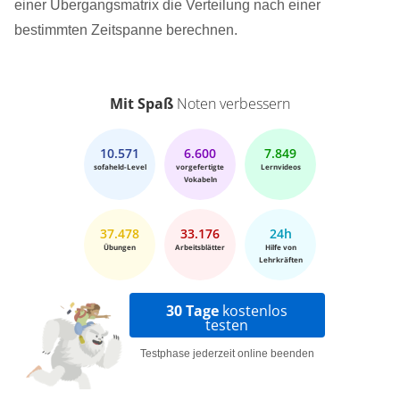
einer Übergangsmatrix die Verteilung nach einer
bestimmten Zeitspanne berechnen.
Mit Spaß
Noten verbessern
10.571
6.600
7.849
sofaheld-Level
vorgefertigte
Lernvideos
Vokabeln
37.478
33.176
24h
Übungen
Arbeitsblätter
Hilfe von
Lehrkräften
30 Tage
kostenlos
testen
Testphase jederzeit online beenden