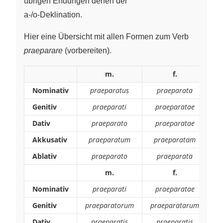
übrigen Endungen denen der
a-/o-Deklination.
Hier eine Übersicht mit allen Formen zum Verb
praeparare
(vorbereiten).
m.
f.
Nominativ
praeparatus
praeparata
p
Genitiv
praeparati
praeparatae
Dativ
praeparato
praeparatae
Akkusativ
praeparatum
praeparatam
p
Ablativ
praeparato
praeparata
m.
f.
Nominativ
praeparati
praeparatae
Genitiv
praeparatorum
praeparatarum
p
Dativ
praeparatis
praeparatis