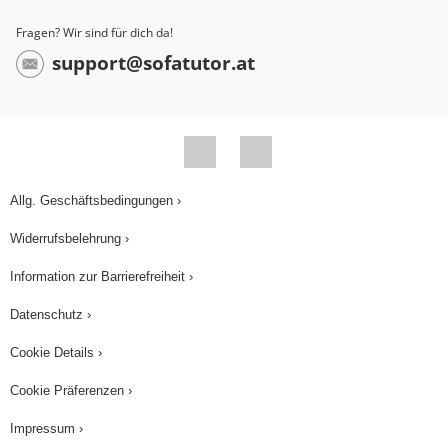
Caesar ihn ins Lager. Das Partizip beschreibt
Fragen? Wir sind für dich da!
also eine Handlung, die vor der des Prädikats
support@sofatutor.at
stattgefunden hat. Wir nennen dieses Partizip
deshalb Partizip Perfekt Passiv, kurz PPP.
Schauen wir uns noch die Bildung genauer an:
Auch das PPP wird aus dem Präsensstamm und
Allg. Geschäftsbedingungen ›
einer Substantivendung gebildet. In unserem Fall
ist das cap- und die Endung -tum. Das PPP wird
Widerrufsbelehrung ›
wie ein Adjektiv der a-,o-Deklination dekliniert.
Information zur Barrierefreiheit ›
Also: captus/capta/captum capti/captae/capti
Datenschutz ›
capto / captae / capto und so weiter.
Cookie Details ›
Wie bei den Adjektiven ist auch hier das Neutrum
im Nominativ und Akkusativ gleich.
Cookie Präferenzen ›
Impressum ›
Der Plural wird auch regelmäßig gebildet: capti,