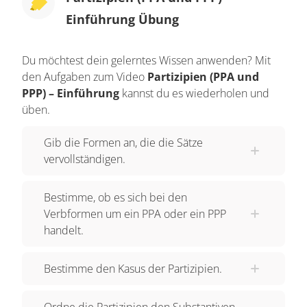
passiert denn hier?
Einführung Übung
Caesar per castra currit. Das ist einfach, oder?
Caesar läuft durch das Lager. Aber damit ist noch
Du möchtest dein gelerntes Wissen anwenden? Mit
nicht alles gesagt, was auf dem Bild passiert.
den Aufgaben zum Video
Partizipien (PPA und
PPP) – Einführung
kannst du es wiederholen und
Deshalb erweitere ich nun den Satz. Caesar
üben.
milites incitat et per castra currit. Caesar spornt
seine Soldaten an und läuft durch das Lager. Im
Gib die Formen an, die die Sätze
Lateinischen könnte man das auch so
vervollständigen.
formulieren:
Bestimme, ob es sich bei den
Caesar milites incitans per castra currit. Caesar
Verbformen um ein PPA oder ein PPP
läuft, die Soldaten anspornend, durch das Lager.
handelt.
Die Aussage bleibt gleich, aber was ist das für
Bestimme den Kasus der Partizipien.
eine Form? incitans scheint von incitare zu
kommen, aber es hängt irgendwie mit Caesar
Ordne die Partizipien den Substantiven
zusammen. Was ist passiert? Ganz einfach. Wir