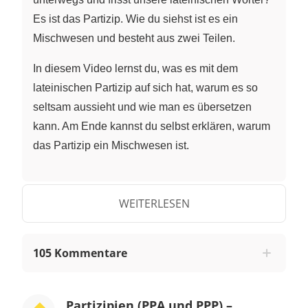
Es ist das Partizip. Wie du siehst ist es ein
Mischwesen und besteht aus zwei Teilen.
In diesem Video lernst du, was es mit dem
lateinischen Partizip auf sich hat, warum es so
seltsam aussieht und wie man es übersetzen
kann. Am Ende kannst du selbst erklären, warum
das Partizip ein Mischwesen ist.
Um das Video gut zu verstehen, solltest du schon
die Formen der a-, o- und 3. Deklination kennen.
WEITERLESEN
Außerdem solltest du wissen, was man unter den
Stammformen eines Verbs versteht.
105 Kommentare
Das Partizip PPA
Steigen wir mit einem kleinen Beispiel ein. Was
Partizipien (PPA und PPP) –