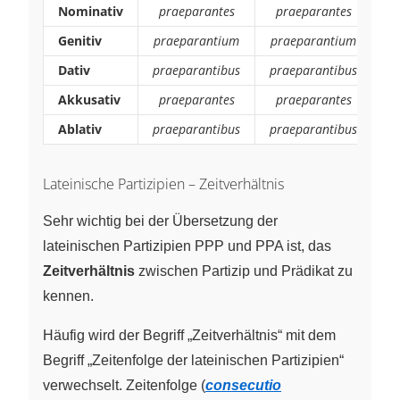
Nominativ
praeparantes
praeparantes
p
Genitiv
praeparantium
praeparantium
p
Dativ
praeparantibus
praeparantibus
pr
Akkusativ
praeparantes
praeparantes
p
Ablativ
praeparantibus
praeparantibus
pr
Lateinische Partizipien – Zeitverhältnis
Sehr wichtig bei der Übersetzung der
lateinischen Partizipien PPP und PPA ist, das
Zeitverhältnis
zwischen Partizip und Prädikat zu
kennen.
Häufig wird der Begriff „Zeitverhältnis“ mit dem
Begriff „Zeitenfolge der lateinischen Partizipien“
verwechselt. Zeitenfolge (
consecutio