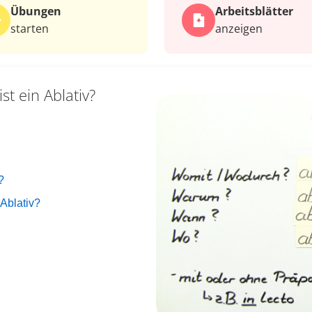
Übungen
Arbeits­blätter
starten
anzeigen
st ein Ablativ?
?
Ablativ?