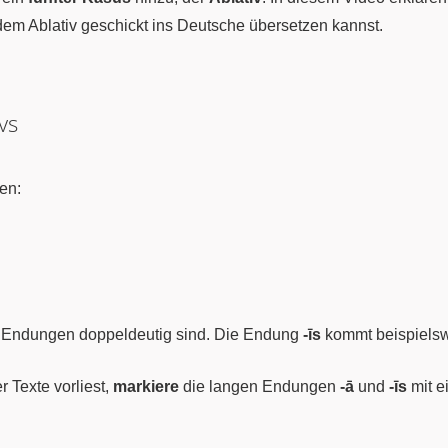
em Ablativ geschickt ins Deutsche übersetzen kannst.
vs
en:
e Endungen doppeldeutig sind. Die Endung
-īs
kommt beispielswe
 Texte vorliest,
markiere
die langen Endungen
-ā
und
-īs
mit e