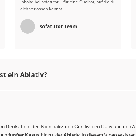
Inhalte bei sofatutor – für eine Qualität, auf die du
dich verlassen kannst.
sofatutor Team
st ein Ablativ?
im Deutschen, den Nominativ, den Genitiv, den Dativ und den Ak
 ein
fünfter Kasus
hinzu, der
Ablativ
. In diesem Video erklären 