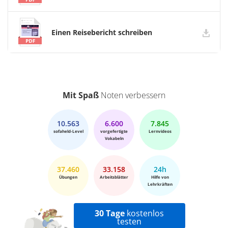
Einen Reisebericht schreiben
Mit Spaß
Noten verbessern
10.563
6.600
7.845
sofaheld-Level
vorgefertigte
Lernvideos
Vokabeln
37.460
33.158
24h
Übungen
Arbeitsblätter
Hilfe von
Lehrkräften
30 Tage
kostenlos
testen