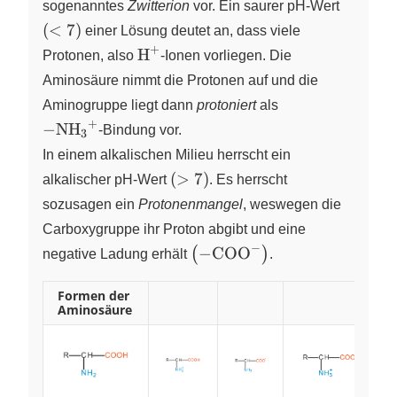
\left(
sogenanntes
Zwitterion
vor. Ein saurer
pH-Wert
<7
(
<
7
)
einer Lösung deutet an, dass viele
\right)
+
\ce{H^+}
H
Protonen, also
X
-Ionen
vorliegen. Die
Aminosäure nimmt die Protonen auf und die
Aminogruppe liegt dann
protoniert
als
+
\ce{-NH3^+}
−
NH
X
X
-Bindung
vor.
3
In einem alkalischen Milieu herrscht ein
\left(
(
>
7
)
alkalischer
pH-Wert
. Es herrscht
>7
sozusagen ein
Protonenmangel
, weswegen die
\right)
Carboxygruppe ihr Proton abgibt und eine
−
\left(
−
COO
(
)
negative Ladung erhält
X
.
\ce{-
COO^-}
Formen der
Aminosäure
\right)