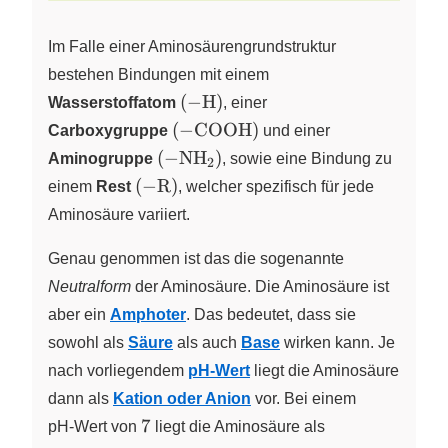
Im Falle einer Aminosäurengrundstruktur
bestehen Bindungen mit einem
\left( \ce{-H} \right)
(
−
H
)
Wasserstoffatom
,
einer
\left( \ce{-COOH} \right)
(
−
COOH
)
Carboxygruppe
und einer
\left( \ce{-NH2} \right)
(
−
NH
)
Aminogruppe
X
,
sowie eine Bindung zu
2
\left(
(
−
R
)
einem
Rest
, welcher spezifisch für jede
\ce{-
Aminosäure variiert.
R}
\right)
Genau genommen ist das die sogenannte
Neutralform
der Aminosäure. Die Aminosäure ist
aber ein
Amphoter
. Das bedeutet, dass sie
sowohl als
Säure
als auch
Base
wirken kann. Je
nach vorliegendem
pH-Wert
liegt die Aminosäure
dann als
Kation oder Anion
vor. Bei einem
7
7
pH-Wert
von
liegt die Aminosäure als