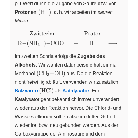
pH-Wert
durch die Zugabe von Säure bzw. von
+
\left( \ce{H+} \right)
H
(
)
Protonen
X
,
d. h. wir arbeiten im
sauren
Milieu
:
Zwitterion
Proton
\begin{array}
{ccccc}
+
−
+
R
−
(
NH
)
−
COO
+
H
⟶
R
−
(
X
X
X
X
3
\text{Zwitterion}
& &
Im zweiten Schritt erfolgt die
Zugabe des
\text{Proton} &
Alkohols
. Wir wählen dafür beispielhaft einmal
& \text{Kation}
\left( \ce{CH3-OH} \right)
(
CH
−
OH
)
Methanol
X
aus. Da die Reaktion
3
\\[4pt] \ce{R-
nicht freiwillig abläuft, verwenden wir zusätzlich
(NH3^{+})-
\left( \ce{HCl} \right)
COO^{-}} & +
(
HCl
)
Salzsäure
als
Katalysator
. Ein
& \ce{H+} &
Katalysator geht bekanntlich immer unverändert
\longrightarrow
wieder aus der Reaktion hervor. Die Chlorid- und
& \ce{R-
Wasserstoffionen sollten also im dritten Schritt
(NH3^{+})-
COOH}
wieder frei bzw. neu gebunden werden. Aus der
\end{array}
Carboxygruppe der Aminosäure und dem