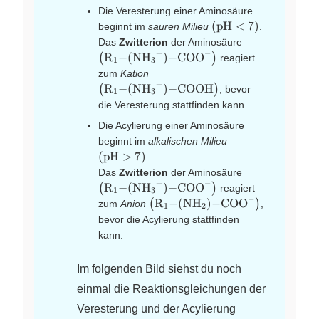
R2)-
Die Veresterung einer Aminosäure
COOH}
\left(
(
pH
<
7
)
beginnt im
sauren Milieu
.
\text{pH}
\left(
Das
Zwitterion
der Aminosäure
<7 \right)
+
−
\ce{R1-
R
−
(
NH
)
−
COO
(
)
reagiert
X
X
X
X
1
3
(NH3^{+})-
\left(
zum
Kation
COO^{-}}
+
\ce{R1-
R
−
(
NH
)
−
COOH
(
)
, bevor
X
X
X
1
3
\right)
(NH3^{+})-
die Veresterung stattfinden kann.
COOH}
Die Acylierung einer Aminosäure
\right)
\left(
beginnt im
alkalischen Milieu
\text{pH}
(
pH
>
7
)
.
>7 \right)
\left(
Das
Zwitterion
der Aminosäure
+
−
\ce{R1-
R
−
(
NH
)
−
COO
(
)
reagiert
X
X
X
X
1
3
(NH3^{+})-
−
\left(
R
−
(
NH
)
−
COO
(
)
zum
Anion
,
X
X
X
1
2
COO^{-}}
\ce{R1-
bevor die Acylierung stattfinden
\right)
(NH2)-
kann.
COO^{-}}
\right)
Im folgenden Bild siehst du noch
einmal die Reaktionsgleichungen der
Veresterung und der Acylierung