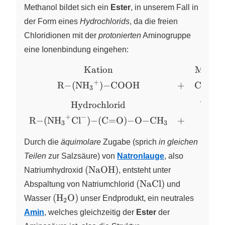
Methanol bildet sich ein
Ester
, in unserem Fall in
der Form eines
Hydrochlorids
, da die freien
Chloridionen mit der
protonierten
Aminogruppe
eine Ionenbindung eingehen:
Kation
Methan
\begin{array}
{cccccc}
+
R
−
(
NH
)
−
COOH
+
CH
−
X
X
X
3
3
\text{Kation} & &
\text{Methanol} &
Hydrochlorid
Wasse
& \text{Salzsäure}
+
−
R
−
(
NH
Cl
)
−
(
C
=
O
)
−
O
−
CH
+
H
O
X
X
X
X
X
3
3
2
& \\[4pt] \ce{R-
(NH3^{+})-COOH}
Durch die
äquimolare
Zugabe (sprich
in gleichen
& + & \ce{CH3-
Teilen
zur Salzsäure) von
Natronlauge
, also
OH} & + &
\left( \ce{NaOH} \right)
(
NaOH
)
Natriumhydroxid
,
entsteht unter
\ce{HCl} &
\left( \ce{NaCl} \rig
(
NaCl
)
Abspaltung von
Natriumchlorid
und
\longrightarrow \\
\left( \ce{H2O} \right)
[8pt]
(
H
O
)
Wasser
X
unser Endprodukt, ein neutrales
2
\text{Hydrochlorid}
Amin
, welches gleichzeitig der
Ester
der
& & \text{Wasser}
\ce{R1-