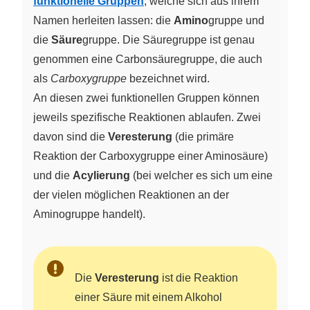
funktionelle Gruppen
, welche sich aus ihrem
Namen herleiten lassen: die
Amino
gruppe und
die
Säure
gruppe. Die Säuregruppe ist genau
genommen eine Carbonsäuregruppe, die auch
als
Carboxygruppe
bezeichnet wird.
An diesen zwei funktionellen Gruppen können
jeweils spezifische Reaktionen ablaufen. Zwei
davon sind die
Veresterung
(die primäre
Reaktion der Carboxygruppe einer Aminosäure)
und die
Acylierung
(bei welcher es sich um eine
der vielen möglichen Reaktionen an der
Aminogruppe handelt).
Die
Veresterung
ist die Reaktion
einer Säure mit einem Alkohol