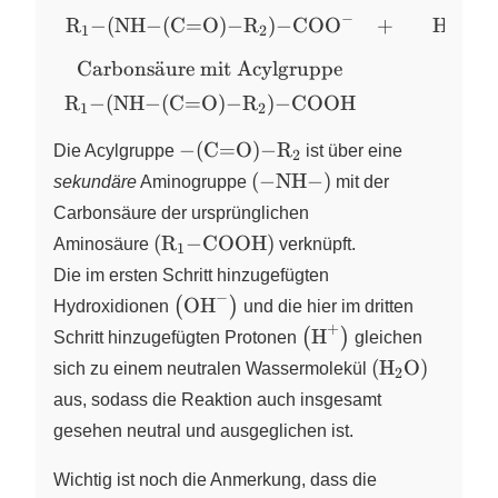
{cccc}
(NH-(C=O)-R2)-
−
+
R
−
(
NH
−
(
C
=
O
)
−
R
)
−
COO
+
H
X
X
X
X
1
2
\text{anionisches
COO^{-}} & + &
Amid} & &
Carbons
a
¨
ure mit Acylgruppe
\ce{HCl} &
\text{Proton} &
\end{array}
R
−
(
NH
−
(
C
=
O
)
−
R
)
−
COOH
X
X
1
2
\\[4pt] \ce{R1-
(NH-(C=O)-R2)-
\ce{-(C=O)-R2}
−
(
C
=
O
)
−
R
Die
Acylgruppe
X
ist über eine
2
COO^{-}} & + &
\left( \ce{-NH-} \right)
(
−
NH
−
)
sekundäre
Aminogruppe
mit der
\ce{H+} &
Carbonsäure der ursprünglichen
\longrightarrow
\left( \ce{R1-COOH} \right)
(
R
−
COOH
)
Aminosäure
X
verknüpft.
\\[8pt]
1
\text{Carbonsäure
Die im ersten Schritt hinzugefügten
mit Acylgruppe}
−
\left( \ce{OH-} \right)
OH
(
)
Hydroxidionen
X
und die hier im dritten
& & & \\[4pt]
+
\left( \ce{H+} \right
H
(
)
Schritt hinzugefügten
Protonen
X
gleichen
\ce{R1-(NH-
\left( \ce{H2
(
H
O
)
sich zu einem neutralen
Wassermolekül
X
(C=O)-R2)-
2
COOH} & & &
aus, sodass die Reaktion auch insgesamt
\end{array}
gesehen neutral und ausgeglichen ist.
Wichtig ist noch die Anmerkung, dass die