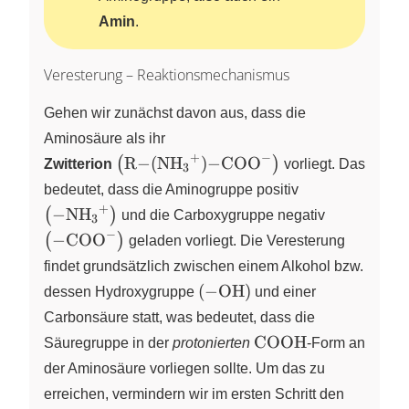
Amin
.
Veresterung – Reaktionsmechanismus
Gehen wir zunächst davon aus, dass die
Aminosäure als ihr
+
−
\left( \ce{R-(NH3^{+})-COO^{-}} \r
R
−
(
NH
)
−
COO
(
)
Zwitterion
X
X
X
vorliegt. Das
3
\left( \ce{-
bedeutet, dass die Aminogruppe positiv
NH3^{+}}
+
\left( \ce{-
−
NH
(
)
X
X
und die Carboxygruppe negativ
3
\right)
COO^{-}}
−
−
COO
(
)
X
geladen vorliegt. Die Veresterung
\right)
findet grundsätzlich zwischen einem Alkohol bzw.
\left( \ce{-OH} \right)
(
−
OH
)
dessen
Hydroxygruppe
und einer
Carbonsäure statt, was bedeutet, dass die
\ce{COOH}
COOH
Säuregruppe in der
protonierten
-Form
an
der Aminosäure vorliegen sollte. Um das zu
erreichen, vermindern wir im ersten Schritt den