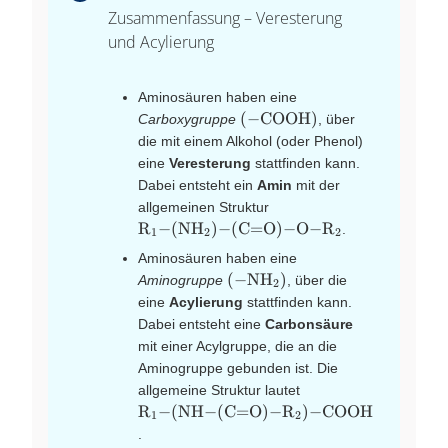
Zusammenfassung – Veresterung
und Acylierung
Aminosäuren haben eine
\left(
(
−
COOH
)
Carboxygruppe
, über
\ce{-
die mit einem Alkohol (oder Phenol)
COOH}
eine
Veresterung
stattfinden kann.
\right)
Dabei entsteht ein
Amin
mit der
\ce{R1-
allgemeinen Struktur
(NH2)-
R
−
(
NH
)
−
(
C
=
O
)
−
O
−
R
.
X
X
X
1
2
2
(C=O)-
Aminosäuren haben eine
O-R2}
\left(
(
−
NH
)
Aminogruppe
, über die
X
2
\ce{-
eine
Acylierung
stattfinden kann.
NH2}
Dabei entsteht eine
Carbonsäure
\right)
mit einer Acylgruppe, die an die
Aminogruppe gebunden ist. Die
\ce{R1-
allgemeine Struktur lautet
(NH-
R
−
(
NH
−
(
C
=
O
)
−
R
)
−
COOH
X
X
1
2
(C=O)-
.