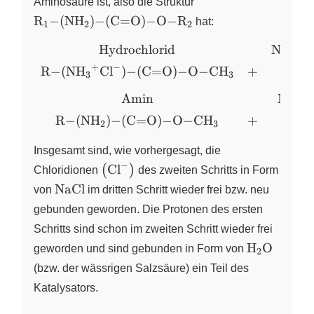
Aminosäure ist, also die Struktur
& & \text{Proton}
(NH2)-
R
−
(
NH
)
−
(
C
=
O
)
−
O
−
R
X
X
X
hat:
& \\[4pt] \ce{R-
1
2
2
(C=O)-
(NH3^{+}Cl^{-})-
O-R2}
Hydrochlorid
Natriu
\begin{array}{cccccc}
(C=O)-O-CH3} &
\text{Hydrochlorid} &
+
−
R
−
(
NH
Cl
)
−
(
C
=
O
)
−
O
−
CH
+
N
X
X
X
X
+ & \ce{H2O} & +
3
3
&
& \ce{H+} &
\text{Natriumhydroxid}
Amin
Natri
\end{array}
& & & \\[4pt] \ce{R-
R
−
(
NH
)
−
(
C
=
O
)
−
O
−
CH
+
X
X
2
3
(NH3^{+}Cl^{-})-
(C=O)-O-CH3} & + &
Insgesamt sind, wie vorhergesagt, die
\ce{NaOH} &
−
\left( \ce{Cl-} \right)
Cl
(
)
Chloridionen
X
des zweiten Schritts in Form
\longrightarrow & & \\
\ce{NaCl}
NaCl
von
im dritten Schritt wieder frei bzw. neu
[8pt] \text{Amin} & &
gebunden geworden. Die Protonen des ersten
\text{Natriumchlorid}
& & \text{Wasser} & \\
Schritts sind schon im zweiten Schritt wieder frei
[4pt] \ce{R-(NH2)-
\ce{H2O}
H
O
geworden und sind gebunden in Form von
X
2
(C=O)-O-CH3} & + &
(bzw. der wässrigen Salzsäure) ein Teil des
\ce{NaCl} & + &
Katalysators.
\ce{H2O} &
\end{array}