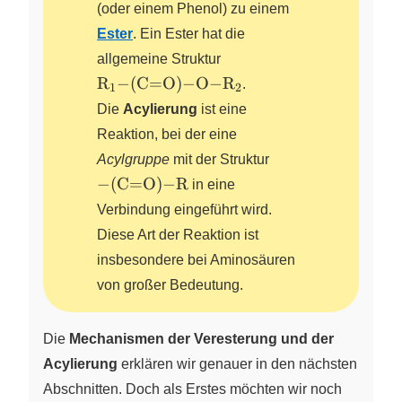
(oder einem Phenol) zu einem
Ester
. Ein Ester hat die
\ce{R1-
allgemeine Struktur
(C=O)-
R
−
(
C
=
O
)
−
O
−
R
X
X
.
1
2
O-R2}
Die
Acylierung
ist eine
Reaktion, bei der eine
\ce{-
Acylgruppe
mit der Struktur
(C=O)-
−
(
C
=
O
)
−
R
in eine
R}
Verbindung eingeführt wird.
Diese Art der Reaktion ist
insbesondere bei Aminosäuren
von großer Bedeutung.
Die
Mechanismen der Veresterung und der
Acylierung
erklären wir genauer in den nächsten
Abschnitten. Doch als Erstes möchten wir noch