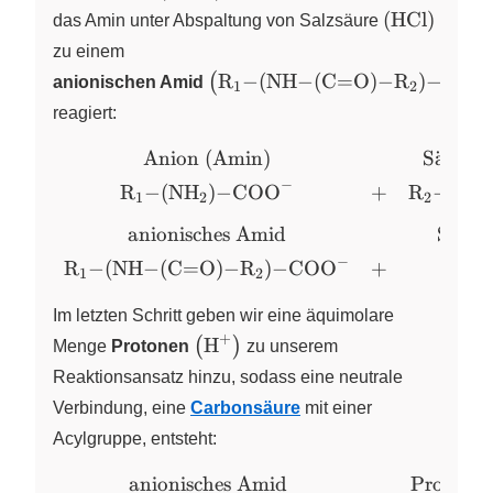
(C=O)-
\left( \ce{H
(
HCl
)
das Amin unter Abspaltung von
Salzsäure
\text{Wasser} \\
Cl}
[4pt] \ce{R1-
zu einem
(NH3^{+})-
\left( \ce{R1-(NH-(C=O)-R2)
R
−
(
NH
−
(
C
=
O
)
−
R
)
−
COO
(
anionischen Amid
X
X
1
2
COO^{-}} & + &
reagiert:
\ce{OH-} &
\longrightarrow &
Anion (Amin)
S
a
¨
urech
\begin{array}
\ce{R1-(NH2)-
{cccc} \text{Anion
−
R
−
(
NH
)
−
COO
+
R
−
(
C
=
X
X
X
X
1
2
2
COO^{-}} & + &
(Amin)} & &
\ce{H2O}
\text{Säurechlorid}
anionisches Amid
Salzs
\end{array}
& \\[4pt] \ce{R1-
−
R
−
(
NH
−
(
C
=
O
)
−
R
)
−
COO
+
HC
X
X
X
1
2
(NH2)-COO^{-}}
& + & \ce{R2-
Im letzten Schritt geben wir eine äquimolare
(C=O)-Cl} &
+
\left( \ce{H^+} \right)
H
(
)
Menge
Protonen
X
zu unserem
\longrightarrow \\
Reaktionsansatz hinzu, sodass eine neutrale
[8pt]
Verbindung, eine
Carbonsäure
mit einer
\text{anionisches
Amid} & &
Acylgruppe, entsteht:
\text{Salzsäure} &
anionisches Amid
Proton
\begin{array}
\\[4pt] \ce{R1-