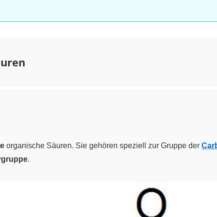
äuren
de
organische Säuren. Sie gehören speziell zur Gruppe der
Car
ygruppe
.