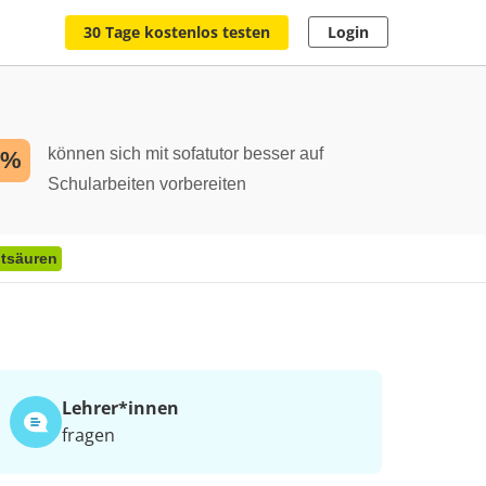
30 Tage kostenlos testen
Login
können sich mit sofatutor besser auf
2%
Schularbeiten vorbereiten
tsäuren
Lehrer*​innen
fragen