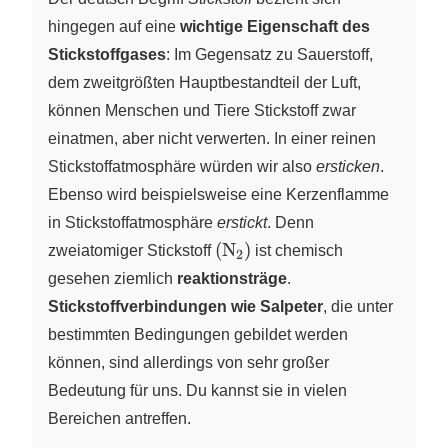
hingegen auf eine
wichtige Eigenschaft des
Stickstoffgases
: Im Gegensatz zu Sauerstoff,
dem zweitgrößten Hauptbestandteil der Luft,
können Menschen und Tiere Stickstoff zwar
einatmen, aber nicht verwerten. In einer reinen
Stickstoffatmosphäre würden wir also
ersticken
.
Ebenso wird beispielsweise eine Kerzenflamme
in Stickstoffatmosphäre
erstickt
. Denn
\left(
(
N
)
zweiatomiger Stickstoff
X
ist chemisch
2
\ce{N2}
gesehen ziemlich
reaktionsträge
.
\right)
Stickstoffverbindungen wie Salpeter
, die unter
bestimmten Bedingungen gebildet werden
können, sind allerdings von sehr großer
Bedeutung für uns. Du kannst sie in vielen
Bereichen antreffen.