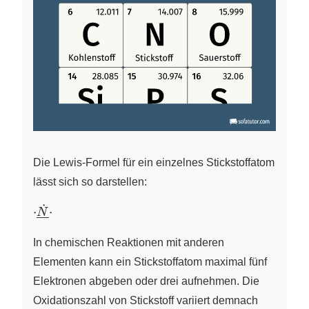
Die Lewis‑Formel für ein einzelnes Stickstoffatom
lässt sich so darstellen:
˙
\cdot
\underline
\cdot
⋅
⋅
N
{\dot
{N}}
In chemischen Reaktionen mit anderen
Elementen kann ein Stickstoffatom maximal fünf
Elektronen abgeben oder drei aufnehmen. Die
Oxidationszahl von Stickstoff variiert demnach