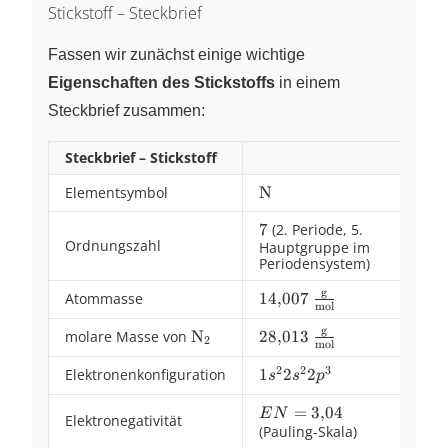
Stickstoff – Steckbrief
Fassen wir zunächst einige wichtige
Eigenschaften des Stickstoffs
in einem
Steckbrief zusammen:
Steckbrief – Stickstoff
Elementsymbol
\ce{N}
N
7
7
(2. Periode, 5.
Ordnungszahl
Hauptgruppe im
Periodensystem)
g
Atommasse
\pu{14,007
14
,
007
mol
g//mol}
g
molare Masse von
\ce{N2}
N
\pu{28,013
28
,
013
X
2
mol
g//mol}
2
2
3
Elektronenkonfiguration
1
1
2
2
s
s
p
s^{2}
EN =
=
3
,
04
2
E
N
Elektronegativität
(Pauling-Skala)
3{,}04
s^{2}