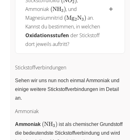
Stickstoffdioxid
(
NO
)
,
X
2
\left( \ce{NH3} \right)
Ammoniak
(
NH
)
,
und
X
3
\left( \ce{Mg2N3} \right)
Magnesiumnitrid
(
Mg
N
)
an.
X
X
2
3
Kannst du bestimmen, in welchen
Oxidationsstufen
der Stickstoff
dort jeweils auftritt?
Stickstoffverbindungen
Sehen wir uns nun noch einmal Ammoniak und
einige weitere Stickstoffverbindungen im Detail
an.
Ammoniak
\left(
(
NH
)
Ammoniak
X
ist als chemischer Grundstoff
3
\ce{NH3}
die bedeutendste Stickstoffverbindung und wird
\right)