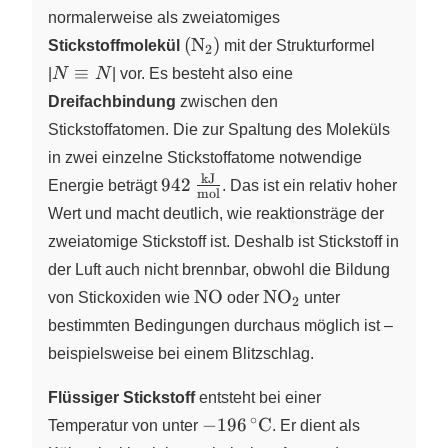
normalerweise als zweiatomiges
\left(
(
N
)
Stickstoffmolekül
X
mit der Strukturformel
2
\ce{N2}
N \equiv N
≡
|
N
N
|
vor. Es besteht also eine
\right)
Dreifachbindung
zwischen den
Stickstoffatomen. Die zur Spaltung des Moleküls
in zwei einzelne Stickstoffatome notwendige
kJ
942\,\frac{\text{kJ}}
942
Energie beträgt
. Das ist ein relativ hoher
mol
{\text{mol}}
Wert und macht deutlich, wie reaktionsträge der
zweiatomige Stickstoff ist. Deshalb ist Stickstoff in
der Luft auch nicht brennbar, obwohl die Bildung
\text{NO}
\text{NO}_2
NO
NO
von Stickoxiden wie
oder
unter
2
bestimmten Bedingungen durchaus möglich ist –
beispielsweise bei einem Blitzschlag.
Flüssiger Stickstoff
entsteht bei einer
∘
{-}196\,^\circ\text{C}
−
196
C
Temperatur von unter
. Er dient als