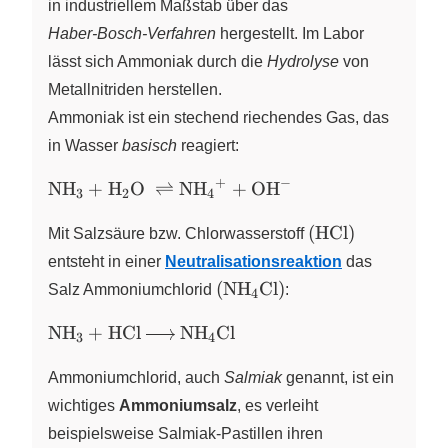
in industriellem Maßstab über das
Haber‑Bosch‑Verfahren
hergestellt. Im Labor
lässt sich Ammoniak durch die
Hydrolyse
von
Metallnitriden herstellen.
Ammoniak ist ein stechend riechendes Gas, das
in Wasser
basisch
reagiert:
+
−
\ce{NH3 + H2O
NH
+
H
O
⇌
NH
+
OH
X
X
X
X
X
3
2
4
\rightleftharpoons
\left(
NH4^{+} +
(
HCl
)
Mit Salzsäure bzw. Chlorwasserstoff
\ce{HCl}
OH^{-}}
entsteht in einer
Neutralisationsreaktion
das
\right)
\left(
(
NH
Cl
)
Salz Ammoniumchlorid
X
:
4
\ce{NH4Cl}
\ce{NH3
NH
+
HCl
NH
\right)
Cl
X
X
3
4
+ HCl -
>
Ammoniumchlorid, auch
Salmiak
genannt, ist ein
NH4Cl}
wichtiges
Ammoniumsalz
, es verleiht
beispielsweise Salmiak‑Pastillen ihren