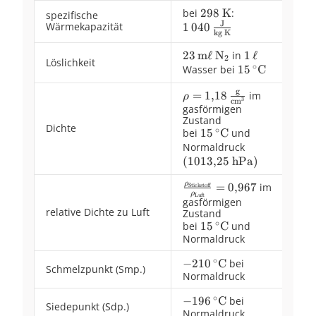
2
bei
\pu{298
298
K
:
1\,040\,\frac{
spezifische
p^{3}
J
Wärmekapazität
1
040
K}
{\text{kg K}}
kg K
23\,\text{m}\ell
23
m
ℓ
\ce{N2}
N
in
1\,\ell
1
ℓ
X
2
Löslichkeit
∘
Wasser bei
15\,^\circ\te
15
C
g
\rho =
=
1
,
18
im
ρ
3
cm
gasförmigen
1{,}18\,\frac{\text{g}}
Zustand
{\text{cm}^3}
Dichte
∘
bei
15\,^\circ\text{C}
15
C
und
Normaldruck
\left(
(
1013
,
25
hPa
\pu{1013,25
)
hPa}
ρ
\frac{\rho_\text{Stickst
=
0
,
967
im
Stickstoff
\right)
ρ
Luft
{\rho_\text{Luft}} =
gasförmigen
relative Dichte zu Luft
Zustand
0{,}967
∘
bei
15\,^\circ\text{C}
15
C
und
Normaldruck
∘
{-}210\,^\circ\text{C}
−
210
C
bei
Schmelzpunkt (Smp.)
Normaldruck
∘
{-}196\,^\circ\text{C}
−
196
C
bei
Siedepunkt (Sdp.)
Normaldruck