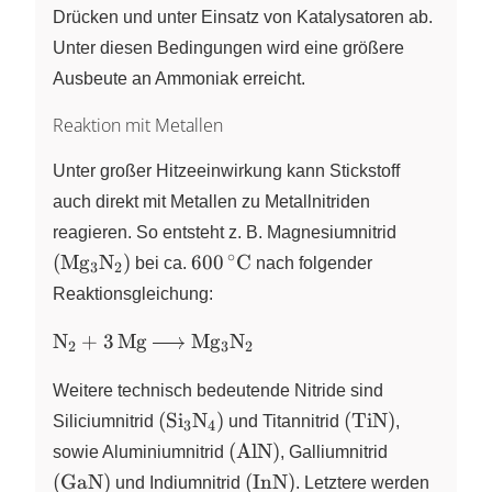
Drücken und unter Einsatz von Katalysatoren ab.
Unter diesen Bedingungen wird eine größere
Ausbeute an Ammoniak erreicht.
Reaktion mit Metallen
Unter großer Hitzeeinwirkung kann Stickstoff
auch direkt mit Metallen zu Metallnitriden
\left(
reagieren. So entsteht z. B. Magnesiumnitrid
\ce{Mg3N
∘
600\,^\circ\text{C}
(
Mg
N
)
600
C
X
X
bei ca.
nach folgender
3
2
\right)
Reaktionsgleichung:
\ce{N2
N
+
3
Mg
Mg
N
X
X
X
2
3
2
+ 3Mg -
>
Weitere technisch bedeutende Nitride sind
Mg3N2}
\left(
\left(
(
Si
N
)
(
TiN
)
Siliciumnitrid
X
X
und Titannitrid
,
3
4
\ce{Si3N4}
\ce{TiN}
\left(
\left(
(
AlN
)
sowie Aluminiumnitrid
, Galliumnitrid
\right)
\right)
\ce{AlN}
\ce{GaN}
\left(
(
GaN
)
(
InN
)
und Indiumnitrid
. Letztere werden