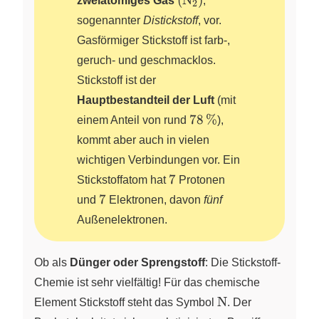
zweiatomiges Gas
X
,
2
\ce{N2}
sogenannter
Distickstoff
, vor.
\right)
Gasförmiger Stickstoff ist farb-,
geruch- und geschmacklos.
Stickstoff ist der
Hauptbestandteil der Luft
(mit
78\,\%
78
%
einem Anteil von rund
),
kommt aber auch in vielen
wichtigen Verbindungen vor. Ein
7
7
Stickstoffatom hat
Protonen
7
7
und
Elektronen,
davon
fünf
Außenelektronen.
Ob als
Dünger oder Sprengstoff
: Die Stickstoff-
Chemie ist sehr vielfältig! Für das chemische
\ce{N}
N
Element Stickstoff steht das Symbol
. Der