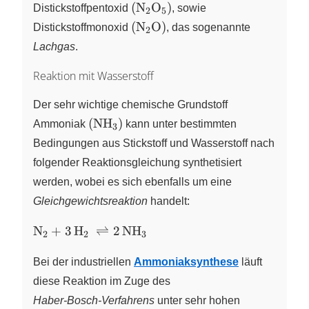
\left( \ce{N2O5} \right)
(
N
O
)
Distickstoffpentoxid
X
X
,
sowie
2
5
\left( \ce{N2O} \right)
(
N
O
)
Distickstoffmonoxid
X
,
das sogenannte
2
Lachgas
.
Reaktion mit Wasserstoff
Der sehr wichtige chemische Grundstoff
\left(
(
NH
)
Ammoniak
X
kann unter bestimmten
3
\ce{NH3}
Bedingungen aus Stickstoff und Wasserstoff nach
\right)
folgender Reaktionsgleichung synthetisiert
werden, wobei es sich ebenfalls um eine
Gleichgewichtsreaktion
handelt:
\ce{N2 + 3H2
N
+
3
H
⇌
2
NH
X
X
X
2
2
3
\rightleftharpoons
2NH3}
Bei der industriellen
Ammoniaksynthese
läuft
diese Reaktion im Zuge des
Haber‑Bosch‑Verfahrens
unter sehr hohen