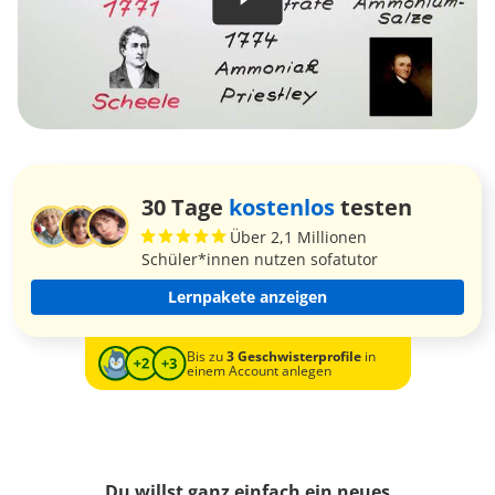
30 Tage
kostenlos
testen
Über 2,1 Millionen
Schüler*innen nutzen sofatutor
Lernpakete anzeigen
Bis zu
3 Geschwisterprofile
in
einem Account anlegen
Du willst ganz einfach ein neues