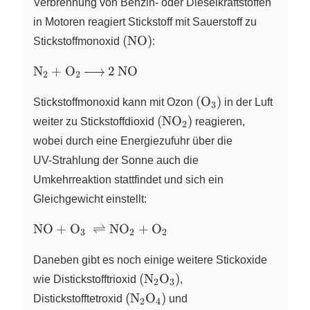
Verbrennung von Benzin- oder Dieselkraftstoffen
in Motoren reagiert Stickstoff mit Sauerstoff zu
\left(
(
NO
)
Stickstoffmonoxid
:
\ce{NO}
\ce{N2
N
+
O
2
NO
\right)
X
X
2
2
+ O2 -
\left(
>
(
O
)
Stickstoffmonoxid kann mit Ozon
X
in der Luft
3
\ce{O3}
2NO}
\left(
(
NO
)
weiter zu Stickstoffdioxid
X
reagieren,
2
\right)
\ce{NO2}
wobei durch eine Energiezufuhr über die
\right)
UV-Strahlung
der Sonne auch die
Umkehrreaktion stattfindet und sich ein
Gleichgewicht einstellt:
\ce{NO + O3
NO
+
O
⇌
NO
+
O
X
X
X
3
2
2
\rightleftharpoons
NO2 + O2}
Daneben gibt es noch einige weitere Stickoxide
\left( \ce{N2O3} \right)
(
N
O
)
wie
Distickstofftrioxid
X
X
,
2
3
\left( \ce{N2O4} \right)
(
N
O
)
Distickstofftetroxid
X
X
und
2
4