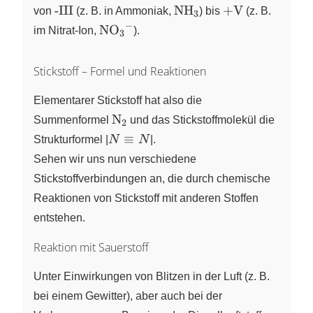
\text{-
\ce{NH3}
\text{+V}
-III
NH
+V
von
(z. B. in Ammoniak,
X
) bis
(z. B.
3
III}
−
\ce{NO3^-}
NO
im Nitrat‑Ion,
X
X
).
3
Stickstoff – Formel und Reaktionen
Elementarer Stickstoff hat also die
\ce{N2}
N
Summenformel
X
und das Stickstoffmolekül die
2
N \equiv N
≡
Strukturformel
|
N
N
|.
Sehen wir uns nun verschiedene
Stickstoffverbindungen an, die durch chemische
Reaktionen von Stickstoff mit anderen Stoffen
entstehen.
Reaktion mit Sauerstoff
Unter Einwirkungen von Blitzen in der Luft (z. B.
bei einem Gewitter), aber auch bei der