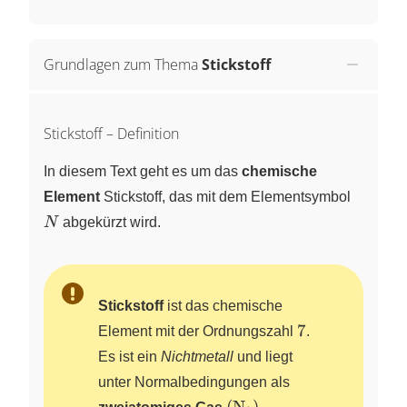
Grundlagen zum Thema
Stickstoff
Stickstoff – Definition
In diesem Text geht es um das
chemische
N
Element
Stickstoff, das mit dem Elementsymbol
N
abgekürzt wird.
Stickstoff
ist das chemische
7
7
Element mit der Ordnungszahl
.
Es ist ein
Nichtmetall
und liegt
unter Normalbedingungen als
\left(
(
N
)