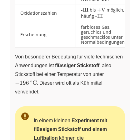
\text{-
-III
bis
\text{+V}
+V
möglich,
Oxidationszahlen
III}
häufig
\text{-
-III
III}
farbloses Gas;
geruchlos und
Erscheinung
geschmacklos unter
Normalbedingungen
Von besonderer Bedeutung für viele technischen
Anwendungen ist
flüssiger Stickstoff
, also
{-}196\,^\cir
Stickstoff bei einer Temperatur von unter
∘
−
196
C
. Dieser wird oft als Kühlmittel
verwendet.
In einem kleinen
Experiment mit
flüssigem Stickstoff und einem
Luftballon
können die