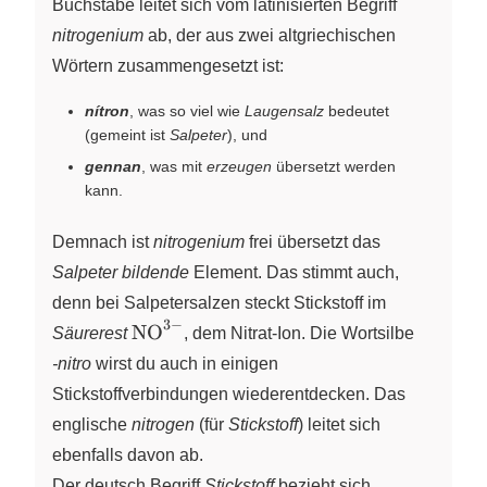
Buchstabe leitet sich vom latinisierten Begriff
nitrogenium
ab, der aus zwei altgriechischen
Wörtern zusammengesetzt ist:
nítron
, was so viel wie
Laugensalz
bedeutet
(gemeint ist
Salpeter
), und
gennan
, was mit
erzeugen
übersetzt werden
kann.
Demnach ist
nitrogenium
frei übersetzt das
Salpeter bildende
Element. Das stimmt auch,
denn bei Salpetersalzen steckt Stickstoff im
3
−
\ce{NO^{3-}}
NO
X
Säurerest
, dem Nitrat-Ion. Die Wortsilbe
-nitro
wirst du auch in einigen
Stickstoffverbindungen wiederentdecken. Das
englische
nitrogen
(für
Stickstoff
) leitet sich
ebenfalls davon ab.
Der deutsch Begriff
Stickstoff
bezieht sich