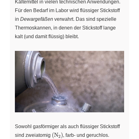
Kältemittel in vielen technischen Anwendungen.
Für den Bedarf im Labor wird flüssiger Stickstoff
in
Dewargefäßen
verwahrt. Das sind spezielle
Thermoskannen, in denen der Stickstoff lange
kalt (und damit flüssig) bleibt.
Sowohl gasförmiger als auch flüssiger Stickstoff
\left(
(
N
)
sind zweiatomig
X
, farb- und geruchlos.
2