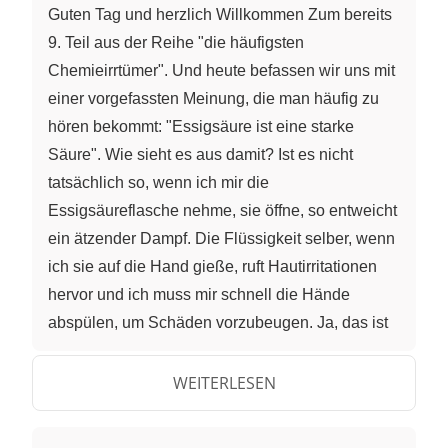
Guten Tag und herzlich Willkommen Zum bereits
9. Teil aus der Reihe "die häufigsten
Chemieirrtümer". Und heute befassen wir uns mit
einer vorgefassten Meinung, die man häufig zu
hören bekommt: "Essigsäure ist eine starke
Säure". Wie sieht es aus damit? Ist es nicht
tatsächlich so, wenn ich mir die
Essigsäureflasche nehme, sie öffne, so entweicht
ein ätzender Dampf. Die Flüssigkeit selber, wenn
ich sie auf die Hand gieße, ruft Hautirritationen
hervor und ich muss mir schnell die Hände
abspülen, um Schäden vorzubeugen. Ja, das ist
aber nur subjektiv. Wie kann ich nun beurteilen,
ob es sich bei der Essigsäure um eine starke
WEITERLESEN
oder schwache Säure handelt? Eine erste Idee
dazu wäre der ph-Wert, aber ich habe bereits in