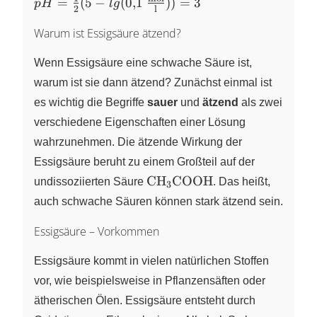
pH=
=
(
5
−
(
0
,
1
))
=
3
p
H
l
g
2
l
K_S =
\frac{1}
-lg
Warum ist Essigsäure ätzend?
{2} (5 -
10^{-5}
lg (
= 5
Wenn Essigsäure eine schwache Säure ist,
\pu{0,1
mol//l}))
warum ist sie dann ätzend? Zunächst einmal ist
= 3
es wichtig die Begriffe
sauer
und
ätzend
als zwei
verschiedene Eigenschaften einer Lösung
wahrzunehmen. Die ätzende Wirkung der
Essigsäure beruht zu einem Großteil auf der
\ce{CH3COOH}
CH
COOH
undissoziierten Säure
X
. Das heißt,
3
auch schwache Säuren können stark ätzend sein.
Essigsäure – Vorkommen
Essigsäure kommt in vielen natürlichen Stoffen
vor, wie beispielsweise in Pflanzensäften oder
ätherischen Ölen. Essigsäure entsteht durch