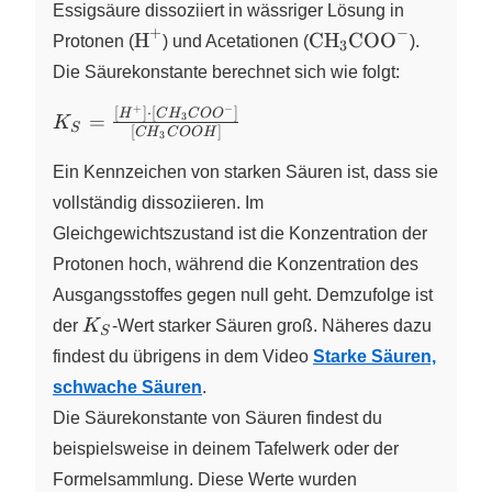
Essigsäure dissoziiert in wässriger Lösung in
+
−
\ce{H+}
\ce{CH3COO-}
H
CH
COO
Protonen (
X
) und Acetationen (
X
X
).
3
Die Säurekonstante berechnet sich wie folgt:
+
−
[
]
⋅
[
]
K_S =
H
C
H
C
O
O
=
3
K
S
[
]
C
H
C
O
O
H
3
\frac{[H^+]\cdot[CH_3COO^-]}
{[CH_3COOH]}
Ein Kennzeichen von starken Säuren ist, dass sie
vollständig dissoziieren. Im
Gleichgewichtszustand ist die Konzentration der
Protonen hoch, während die Konzentration des
Ausgangsstoffes gegen null geht. Demzufolge ist
K_S
der
K
-Wert starker Säuren groß. Näheres dazu
S
findest du übrigens in dem Video
Starke Säuren,
schwache Säuren
.
Die Säurekonstante von Säuren findest du
beispielsweise in deinem Tafelwerk oder der
Formelsammlung. Diese Werte wurden