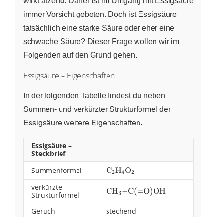
wirkt ätzend. Daher ist im Umgang mit Essigsäure
immer Vorsicht geboten. Doch ist Essigsäure
tatsächlich eine starke Säure oder eher eine
schwache Säure? Dieser Frage wollen wir im
Folgenden auf den Grund gehen.
Essigsäure – Eigenschaften
In der folgenden Tabelle findest du neben
Summen- und verkürzter Strukturformel der
Essigsäure weitere Eigenschaften.
Essigsäure –
Steckbrief
Summenformel
\ce{C2H4O2}
C
H
O
X
X
X
2
4
2
verkürzte
\ce{CH3-
CH
−
C
(
=
O
)
OH
X
3
Strukturformel
C(=O)OH}
Geruch
stechend