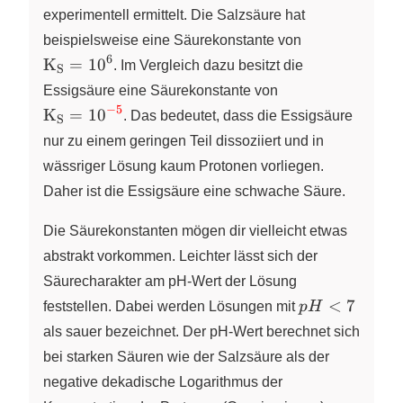
experimentell ermittelt. Die Salzsäure hat
\ce{K_S
beispielsweise eine Säurekonstante von
=
6
K
=
10
X
X
. Im Vergleich dazu besitzt die
S
10^{6}}
\ce{K_S =
Essigsäure eine Säurekonstante von
10^{\color{red}
−
5
K
=
10
X
X
. Das bedeutet, dass die Essigsäure
S
{-5}}}
nur zu einem geringen Teil dissoziiert und in
wässriger Lösung kaum Protonen vorliegen.
Daher ist die Essigsäure eine schwache Säure.
Die Säurekonstanten mögen dir vielleicht etwas
abstrakt vorkommen. Leichter lässt sich der
Säurecharakter am pH-Wert der Lösung
pH
<
7
feststellen. Dabei werden Lösungen mit
p
H
<
als sauer bezeichnet. Der pH-Wert berechnet sich
7
bei starken Säuren wie der Salzsäure als der
negative dekadische Logarithmus der