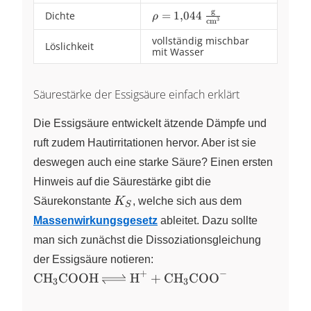
g
Dichte
\rho =
=
1
,
044
ρ
3
c
m
\pu{1,044
vollständig mischbar
g//cm3}
Löslichkeit
mit Wasser
Säurestärke der Essigsäure einfach erklärt
Die Essigsäure entwickelt ätzende Dämpfe und
ruft zudem Hautirritationen hervor. Aber ist sie
deswegen auch eine starke Säure? Einen ersten
Hinweis auf die Säurestärke gibt die
K_S
Säurekonstante
K
, welche sich aus dem
S
Massenwirkungsgesetz
ableitet. Dazu sollte
man sich zunächst die Dissoziationsgleichung
der Essigsäure notieren:
+
−
\ce{CH3COOH
CH
COOH
H
+
CH
COO
X
X
X
X
3
3
<=> H+ +
CH3COO-}