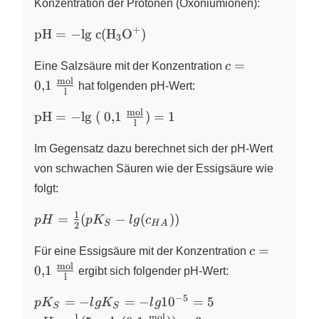
Konzentration der Protonen (Oxoniumionen):
+
\ce{pH =
pH
=
−
lg
c
(
H
O
)
X
X
3
-lg
c =
c(H3O+)}
=
Eine Salzsäure mit der Konzentration
c
\pu{0,1
mol
0
,
1
hat folgenden pH-Wert:
l
mol//l}
mol
\ce{pH
pH
=
−
lg
(
0
,
1
)
=
1
l
= -lg (
\pu{0,1
Im Gegensatz dazu berechnet sich der pH-Wert
mol//l})
von schwachen Säuren wie der Essigsäure wie
= 1}
folgt:
1
pH =
=
(
−
(
))
p
H
p
K
l
g
c
S
H
A
2
\frac{1}
c =
{2}
=
Für eine Essigsäure mit der Konzentration
c
\pu{0,1
(pK_S - lg
mol
0
,
1
ergibt sich folgender pH-Wert:
l
mol//l}
(c_{HA}))
−
5
pK_S
=
−
=
−
1
0
=
5
p
K
l
g
K
l
g
S
S
= -lg
1
mol