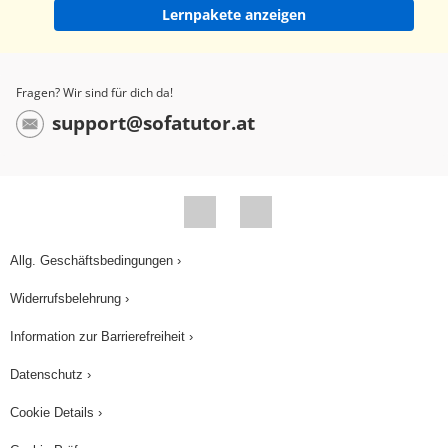
Lernpakete anzeigen
das schaue ich jetzt wieder, genau wie hier. Also
bestimmen wir die Verbindungsvektoren AB
genau wie im vorherigen Beispiel, 3 - 1 = 2, 2 - 2
Fragen? Wir sind für dich da!
= 0, 1 - 1 = 0. AB = (2, 0, 0). Dann AD -2 - 1 = -3, 1
support@sofatutor.at
- 2 = -1, 4 - 1 = 3. AD = (-3, -1, 3). Dann BC, also
wie jetzt oben auch, 1 - 3 = -2, 1 - 2 = -1, 4 - 1 = 3.
BC = (-2, -1, 3). Wie in dem vorigen Beispiel
schon gesehen, die beiden müssten identisch
sein. Das sind sie hier nicht. Also ich könnte jetzt
Allg. Geschäftsbedingungen ›
eigentlich schon aufhören. Ich bestimme jetzt
Widerrufsbelehrung ›
einmal der Vollständigkeit halber noch den
Verbindungsvektor DC, und der wäre 1 - (-2) = 3,
Information zur Barrierefreiheit ›
1 - 1 = 0, 4 - 4 = 0. DC = (3, 0, 0). Und du siehst,
Datenschutz ›
diese Vektoren sind nicht identisch. Also ist das
Cookie Details ›
auf jeden Fall schon einmal kein Parallelogramm.
Und wenn es kein Parallelogramm ist, kann es