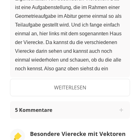
ist eine Aufgabenstellung, die im Rahmen einer
Geometrieaufgabe im Abitur gerne einmal so als
Teilaufgabe gestellt wird. Und ich fange einfach
einmal an, hier links mit dem sogenannten Haus
der Vierecke. Da kannst du die verschiedenen
Vierecke darin sehen und kannst auch noch
einmal wiederholen und schauen, ob du die alle
noch kennst. Also ganz oben siehst du ein
Quadrat. Ein Quadrat ist ein spezielles Rechteck
mit vier gleich langen Seiten. Und dann haben
WEITERLESEN
wir auch schon das Rechteck. Und die vier gleich
langen Seiten, das könnte auch eine Raute sein,
5 Kommentare
nur hat die Raute keine rechten Winkel. Und
wenn wir jetzt noch einmal diese gleich langen
Seiten herausnehmen, dann nur noch die
Besondere Vierecke mit Vektoren
Parallelität gegenüberliegender Seiten, haben wir