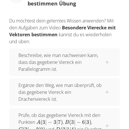
bestimmen Übung
ein Parallelogramm, darunter dann ein Trapez,
erst einmal ein symmetrisches Trapez und ein
Du möchtest dein gelerntes Wissen anwenden? Mit
Drachen. Und diese Pfeile, die du da siehst,
den Aufgaben zum Video
Besondere Vierecke mit
diese grünen Pfeile, sagen immer, die
Vektoren bestimmen
kannst du es wiederholen
entsprechenden Vierecke sind auch das, also ein
und üben.
Parallelogramm wäre auch ein Trapez. Und ein
Beschreibe, wie man nachweisen kann,
Rechteck wäre auch ein symmetrisches Trapez.
dass das gegebene Viereck ein
Das kannst du an diesen Pfeilen erkennen. Dann
Parallelogramm ist.
haben wir unten ein Trapez, das hat die
Eigenschaft, dass zwei gegenüberliegende
Ergänze den Weg, wie man überprüft, ob
Seiten parallel sind und ganz unten ganz
das gegebene Viereck ein
allgemein ein Viereck, das einfach irgendwie
Drachenviereck ist.
aussieht. Und ich werde jetzt anhand von einigen
Beispielen dir mit Hilfe von Vektoren zeigen, wie
Prüfe, ob das gegebene Viereck mit den
du solche Eigenschaften nachweisen kannst. So,
A(3|-3|7)
B(3|-6|3)
C(3|-2|0)
Punkten
(
3∣
−
3∣7
)
,
(
3∣
−
6∣3
)
,
A
B
ich beginne mit dem Beispiel eines
D(3|1|4)