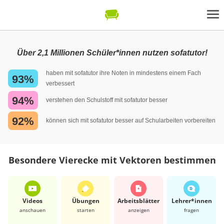
Über 2,1 Millionen Schüler*innen nutzen sofatutor!
haben mit sofatutor ihre Noten in mindestens einem Fach
93%
verbessert
94%
verstehen den Schulstoff mit sofatutor besser
92%
können sich mit sofatutor besser auf Schularbeiten vorbereiten
Besondere Vierecke mit Vektoren bestimmen
Videos
Übungen
Arbeits­blätter
Lehrer*​innen
anschauen
starten
anzeigen
fragen