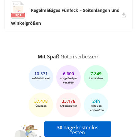
Regelmäßiges Fünfeck – Seitenlängen und
Winkelgrößen
Mit Spaß
Noten verbessern
10.571
6.600
7.849
sofaheld-Level
vorgefertigte
Lernvideos
Vokabeln
37.478
33.176
24h
Übungen
Arbeitsblätter
Hilfe von
Lehrkräften
30 Tage
kostenlos
testen