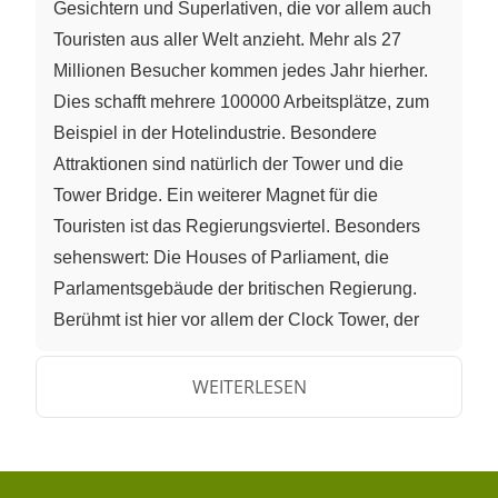
Gesichtern und Superlativen, die vor allem auch
Touristen aus aller Welt anzieht. Mehr als 27
Millionen Besucher kommen jedes Jahr hierher.
Dies schafft mehrere 100000 Arbeitsplätze, zum
Beispiel in der Hotelindustrie. Besondere
Attraktionen sind natürlich der Tower und die
Tower Bridge. Ein weiterer Magnet für die
Touristen ist das Regierungsviertel. Besonders
sehenswert: Die Houses of Parliament, die
Parlamentsgebäude der britischen Regierung.
Berühmt ist hier vor allem der Clock Tower, der
Big Ben. Auch ein Abstecher zum Buckingham-
Palast, dem Wohnsitz der Queen, darf nicht
WEITERLESEN
fehlen. Die königlichen Parks, die Royal Parks,
sind nicht nur für Touristen Anziehungspunkte,
auch für Einheimische, die sich dort vom