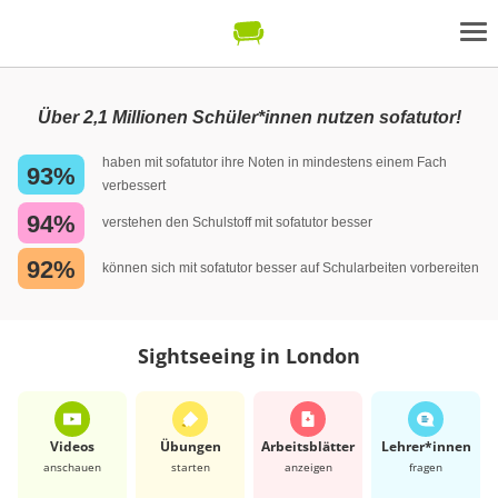
Über 2,1 Millionen Schüler*innen nutzen sofatutor!
haben mit sofatutor ihre Noten in mindestens einem Fach
93%
verbessert
94%
verstehen den Schulstoff mit sofatutor besser
92%
können sich mit sofatutor besser auf Schularbeiten vorbereiten
Sightseeing in London
Videos
Übungen
Arbeits­blätter
Lehrer*​innen
anschauen
starten
anzeigen
fragen