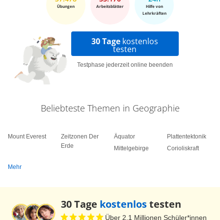
Übungen
Arbeitsblätter
Hilfe von
Lehrkräften
30 Tage
kostenlos
testen
Testphase jederzeit online beenden
Beliebteste Themen in Geographie
Mount Everest
Zeitzonen Der
Äquator
Plattentektonik
Erde
Mittelgebirge
Corioliskraft
Mehr
30 Tage
kostenlos
testen
Über 2,1 Millionen Schüler*innen