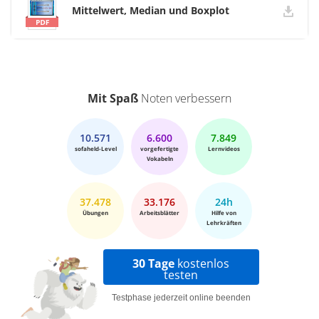
Mittelwert, Median und Boxplot
Mit Spaß
Noten verbessern
10.571
6.600
7.849
sofaheld-Level
vorgefertigte
Lernvideos
Vokabeln
37.478
33.176
24h
Übungen
Arbeitsblätter
Hilfe von
Lehrkräften
30 Tage
kostenlos
testen
Testphase jederzeit online beenden