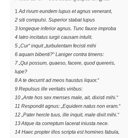
1
Ad rivum eundem lupus et agnus venerant,
2 siti compulsi. Superior stabat lupus
3 longeque inferior agnus. Tunc fauce improba
4 latro incitatus iurgii causam intulit.
5 „Cur“ inquit „turbulentam fecisti mihi
6 aquam bibenti?“ Laniger contra timens:
7 „Qui possum, quaeso, facere, quod quereris,
lupe?
8 A te decurrit ad meos haustus liquor.“
9 Repulsus ille veritatis viribus:
10 „Ante hos sex menses male, ait, dixisti mihi.“
11 Respondit agnus: „Equidem natus non eram.“
12 „Pater hercle tuus, ille inquit, male dixit mihi.“
13 Atque ita correptum lacerat iniusta nece.
14 Haec propter illos scripta est homines fabula,