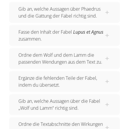
solche Geschichten vom listigen Fuchs oder vom
Gib an, welche Aussagen über Phaedrus
ängstlichen Hasen. Am Ende einer Fabel steht
und die Gattung der Fabel richtig sind.
gewöhnlich eine moralische Lehre, die den Leser
zum Nachdenken und gerechteren Handeln
Fasse den Inhalt der Fabel
Lupus et Agnus
anregt. Wie du noch sehen wirst, ist das auch bei
zusammen.
Phaedrus‘ Fabel „Der Wolf und das Lamm“ der
Fall. Lesen wir uns die Fabel einmal gemeinsam
Ordne dem Wolf und dem Lamm die
durch. Ad rivum eundem lupus et agnus venerant
passenden Wendungen aus dem Text zu.
siti compulsi. Zum selben Bach waren Wolf und
Lamm gekommen, von Durst getrieben. Superior
Ergänze die fehlenden Teile der Fabel,
stabat lupus longeque inferior agnus. Weiter oben
indem du übersetzt.
stand der Wolf, weit darunter das Lamm. Tunc
fauce improba latro incitatus iurgii causam intulit.
Gib an, welche Aussagen über die Fabel
Lechzend nach der Beute begann sogleich der
„Wolf und Lamm“ richtig sind.
freche Räuber einen Streit. „Cur“ inquit
„turbulentam fecisti mihi aqum bibenti?“ „Warum“,
Ordne die Textabschnitte den Wirkungen