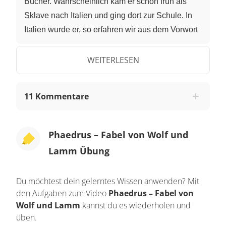
Bücher. Wahrscheinlich kam er schon früh als
Sklave nach Italien und ging dort zur Schule. In
Italien wurde er, so erfahren wir aus dem Vorwort
seiner Fabeln, entweder von Kaiser Augustus
oder von Kaiser Tiberius freigelassen. Seine
WEITERLESEN
schriftstellerische Tätigkeit beginnt in der Zeit des
Tiberius, in der er seine ersten beiden
11 Kommentare
Fabelbücher veröffentlicht. Insgesamt hat er fünf
Bücher mit Fabeln herausgegeben. Eines der
wichtigsten Vorbilder des Phaedrus war der
Phaedrus – Fabel von Wolf und
griechische Fabeldichter Aesop, der der Erfinder
Lamm Übung
der Tierfabel gewesen sein soll. Die Fabel von
Wolf und Lamm ist eine typische Tierfabel, wie du
Du möchtest dein gelerntes Wissen anwenden? Mit
sie häufig bei Phaedrus findest. In einer Fabel
den Aufgaben zum Video
Phaedrus – Fabel von
verkörpern Tiere menschliche
Wolf und Lamm
kannst du es wiederholen und
Charaktereigenschaften. Du kennst vielleicht
üben.