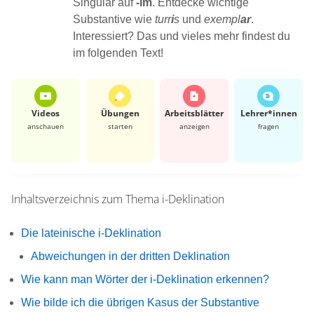
Singular auf
-im
. Entdecke wichtige
Substantive wie
turr
i
s
und
exempl
ar
.
Interessiert? Das und vieles mehr findest du
im folgenden Text!
Videos
Übungen
Arbeits­blätter
Lehrer*​innen
anschauen
starten
anzeigen
fragen
Inhaltsverzeichnis zum Thema
i-Deklination
Die lateinische i-Deklination
Abweichungen in der dritten Deklination
Wie kann man Wörter der i-Deklination erkennen?
Wie bilde ich die übrigen Kasus der Substantive