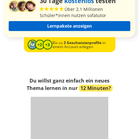
30 Tage
kostenlos
testen
Über 2,1 Millionen
Schüler*innen nutzen sofatutor
Lernpakete anzeigen
Bis zu
3 Geschwisterprofile
in
einem Account anlegen
Du willst ganz einfach ein neues
Thema lernen in nur
12 Minuten?