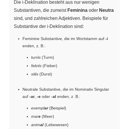
Die i-Deklination besteht aus nur wenigen
Substantiven, die zumeist
Feminina
oder
Neutra
sind, und zahlreichen Adjektiven. Beispiele für
Substantive der i-Deklination sind:
Feminine Substantive, die im Wortstamm auf
-i
enden, z. B.:
turr
i
s
(Turm)
febr
i
s
(Fieber)
sit
i
s
(Durst)
Neutrale Substantive, die im Nominativ Singular
auf
-ar
,
-e
oder
-al
enden, z. B.:
exempl
ar
(Beispiel)
mar
e
(Meer)
anim
al
(Lebewesen)