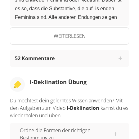
es so, dass die Substantive, die auf -is enden
Feminina sind. Alle anderen Endungen zeigen
Neutrum an. Jetzt möchte ich euch nur noch
einige Besonderheiten erklären. Zuerst das
WEITERLESEN
Substantiv moenia mit dem Genitiv moenium.
Dieses Wort ist Neutrum. Die Besonderheit ist,
52 Kommentare
dass es ein Pluralwort ist. Das heißt, es wird nur
im Plural dekliniert. Und als zweite Ausnahme
haben wir Städte- und Flussnamen. Diese sind
i-Deklination Übung
nämlich Maskulina. Beispiele dafür sind Tiberis
oder Neapolis. Jetzt werde ich euch zeigen, nach
Du möchtest dein gelerntes Wissen anwenden? Mit
welchem Schema die Substantive der i-Stämme
den Aufgaben zum Video
i-Deklination
kannst du es
dekliniert werden. Zuerst sehen wir uns die
wiederholen und üben.
Substantive an, die Feminina sind. Dazu machen
Ordne die Formen der richtigen
wir am besten eine Tabelle, in der die Endungen
Bestimmung zu.
für die einzelnen Fälle eingetragen werden