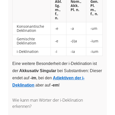
Abl.
Nom.,
Gen.
Sg.
Akk.
Pl.
m.,
Pl. n.
m.,
f.,
f., n.
n.
Konsonantische
-e
-a
-um
Deklination
Gemischte
-e
-(i)a
-ium
Deklination
i-Deklination
-i
-ia
-ium
Eine weitere Besonderheit der i-Deklination ist
der
Akkusativ Singular
bei Substantiven: Dieser
endet auf
-im
, bei den
Adjektiven der i-
Deklination
aber auf
-em
!
Wie kann man Wörter der i-Deklination
erkennen?