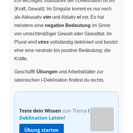
Ein wichtiges Substantiv der i-Deklination ist
vis
(Kraft, Gewalt): Im Singular kommt es nur noch
als Akkusativ
vim
und Ablativ
vi
vor. Es hat
meistens eine
negative Bedeutung
im Sinne
von unrechtmäßiger Gewalt oder Gewalttat. Im
Plural wird
vires
vollständig dekliniert und besitzt
eher eine neutrale bis positive Bedeutung: die
Kräfte.
Geschafft!
Übungen
und Arbeitsblätter zur
lateinischen i-Deklination findest du rechts.
Teste dein Wissen
zum Thema
I
Deklination Latein!
Übung starten