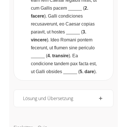
eam rem Caesar legatos misit, ut
\underline{~\qquad~}
cum Gallis pacem
(
2.
facere
). Galli condiciones
recusaverunt, eo Caesar copias
\underline{~\qquad~}
paravit, ut hostes
(
3.
vincere
). Ideo Romani pontem
\underline{~
fecerunt, ut flumen sine periculo
(
4. transire
). Ea
condicione tandem pax facta est,
\underline{~\qquad~}
ut Galli obsides
(
5. dare
).
Lösung und Übersetzung