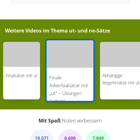
Weitere Videos im Thema
ut- und ne-Sätze
Finalsätze mit ut
Abhängige
Finale
Begehrsätze mit ut
Adverbialsätze mit
„ut“ – Übungen
(Latein)
Mit Spaß
Noten verbessern
10.571
6.600
7.849