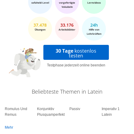
sofaheld-Level
vorgefertigte
Lernvideos
Vokabeln
37.478
33.176
24h
Übungen
Arbeitsblätter
Hilfe von
Lehrkräften
30 Tage
kostenlos
testen
Testphase jederzeit online beenden
Beliebteste Themen in Latein
Romulus Und
Konjunktiv
Passiv
Imperativ 1
Remus
Plusquamperfekt
Latein
Mehr