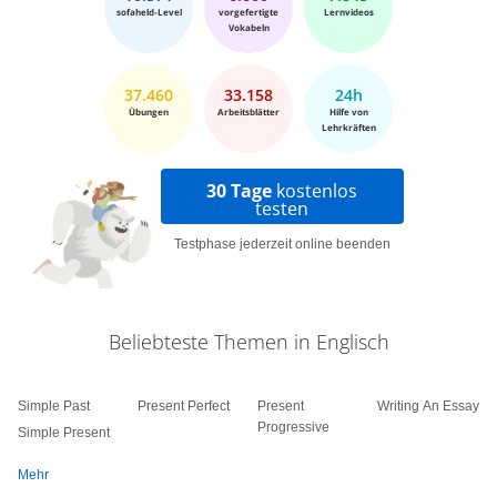
sofaheld-Level
vorgefertigte
Lernvideos
Vokabeln
37.460
33.158
24h
Übungen
Arbeitsblätter
Hilfe von
Lehrkräften
30 Tage
kostenlos
testen
Testphase jederzeit online beenden
Beliebteste Themen in Englisch
Simple Past
Present Perfect
Present
Writing An Essay
Progressive
Simple Present
Mehr