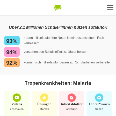
Über 2,1 Millionen Schüler*innen nutzen sofatutor!
haben mit sofatutor ihre Noten in mindestens einem Fach
93%
verbessert
94%
verstehen den Schulstoff mit sofatutor besser
92%
können sich mit sofatutor besser auf Schularbeiten vorbereiten
Tropenkrankheiten: Malaria
Videos
Übungen
Arbeits­blätter
Lehrer*​innen
anschauen
starten
anzeigen
fragen