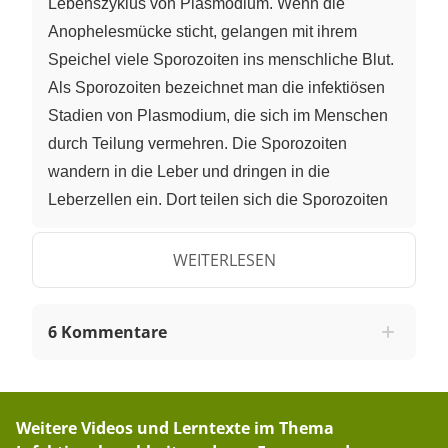
Lebenszyklus von Plasmodium. Wenn die
Anophelesmücke sticht, gelangen mit ihrem
Speichel viele Sporozoiten ins menschliche Blut.
Als Sporozoiten bezeichnet man die infektiösen
Stadien von Plasmodium, die sich im Menschen
durch Teilung vermehren. Die Sporozoiten
wandern in die Leber und dringen in die
Leberzellen ein. Dort teilen sich die Sporozoiten
so lange, bis die Leberzelle platzt. Die aus den
Leberzellen kommenden Plasmodiumzellen
WEITERLESEN
bezeichnet man als Merozoiten. Die Merozoiten
befallen die roten Blutkörperchen. Sie ernähren
6 Kommentare
sich dort von dem roten Blutfarbstoff Hämoglobin.
Wenn sich die Merozoiten stark vermehrt haben,
platzen die roten Blutkörperchen auf. Das
Aufplatzen der Blutzellen löst beim erkrankten
Weitere Videos und Lerntexte im Thema