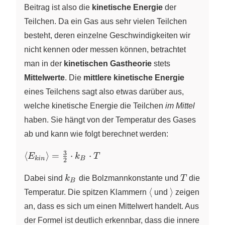
Beitrag ist also die
kinetische Energie
der
Teilchen. Da ein Gas aus sehr vielen Teilchen
besteht, deren einzelne Geschwindigkeiten wir
nicht kennen oder messen können, betrachtet
man in der
kinetischen Gastheorie
stets
Mittelwerte
. Die
mittlere kinetische Energie
eines Teilchens sagt also etwas darüber aus,
welche kinetische Energie die Teilchen
im Mittel
haben. Sie hängt von der Temperatur des Gases
ab und kann wie folgt berechnet werden:
3
\langle
⟨
⟩
=
⋅
⋅
E
k
T
k
in
B
2
E_{kin}
k_B
T
\rangle
Dabei sind
k
die Bolzmannkonstante und
T
die
B
=
\langle
\rangle
⟨
⟩
Temperatur. Die spitzen Klammern
und
zeigen
\frac{3}
an, dass es sich um einen Mittelwert handelt. Aus
{2}
der Formel ist deutlich erkennbar, dass die innere
\cdot