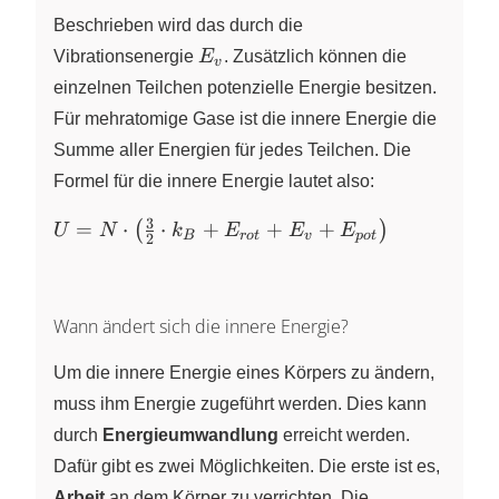
\cdot
Beschrieben wird das durch die
k_B
E_v
Vibrationsenergie
E
. Zusätzlich können die
v
\cdot T
einzelnen Teilchen potenzielle Energie besitzen.
Für mehratomige Gase ist die innere Energie die
Summe aller Energien für jedes Teilchen. Die
Formel für die innere Energie lautet also:
3
U = N
=
⋅
⋅
+
+
+
(
)
U
N
k
E
E
E
B
r
o
t
v
p
o
t
2
\cdot
\left(
\frac{3}
Wann ändert sich die innere Energie?
{2}
\cdot
Um die innere Energie eines Körpers zu ändern,
k_B +
E_{rot}
muss ihm Energie zugeführt werden. Dies kann
+ E_v
durch
Energieumwandlung
erreicht werden.
+
Dafür gibt es zwei Möglichkeiten. Die erste ist es,
E_{pot}
Arbeit
an dem Körper zu verrichten. Die