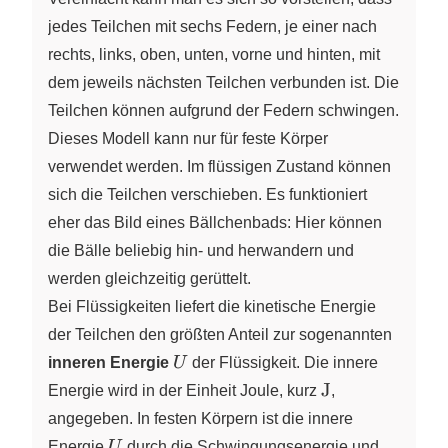
jedes Teilchen mit sechs Federn, je einer nach
rechts, links, oben, unten, vorne und hinten, mit
dem jeweils nächsten Teilchen verbunden ist. Die
Teilchen können aufgrund der Federn schwingen.
Dieses Modell kann nur für feste Körper
verwendet werden. Im flüssigen Zustand können
sich die Teilchen verschieben. Es funktioniert
eher das Bild eines Bällchenbads: Hier können
die Bälle beliebig hin- und herwandern und
werden gleichzeitig gerüttelt.
Bei Flüssigkeiten liefert die kinetische Energie
der Teilchen den größten Anteil zur sogenannten
U
inneren Energie
U
der Flüssigkeit. Die innere
\pu{J}
J
Energie wird in der Einheit Joule, kurz
,
angegeben. In festen Körpern ist die innere
U
Energie
U
durch die Schwingungsenergie und