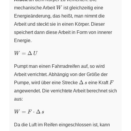
\right)
W
mechanische Arbeit
W
ist gleichzeitig eine
Energieänderung, das heißt, man nimmt die
Arbeit und steckt sie in einen Körper. Dieser
speichert dann diese Arbeit in Form von innerer
Energie.
W
=
Δ
W
U
=\Delta\,U
Pumpt man einen Fahrradreifen auf, so wird
Arbeit verrichtet. Abhängig von der Größe der
\Delta\,s
F
Δ
Pumpe, wird über eine Strecke
s
eine Kraft
F
angewendet. Die verrichtete Arbeit berechnet sich
aus:
W = F
=
⋅
Δ
W
F
s
\cdot
\Delta\,s
Da die Luft im Reifen eingeschlossen ist, kann