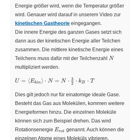
k_B
Energie größer wird, wenn die Temperatur größer
\cdot T
wird. Genauer wird darauf in unserem Video zur
kinetischen Gastheorie
eingegangen.
Die innere Energie des ganzen Gases setzt sich
dann aus der kinetischen Energie aller Teilchen
zusammen. Die mittlere kinetische Energie eines
N
Teilchens muss dafür mit der Teilchenzahl
N
multipliziert werden.
3
U =
=
⟨
⟩
⋅
=
⋅
⋅
⋅
U
E
N
N
k
T
k
in
B
2
\langle
E_{kin}
Dies gilt jedoch nur für einatomige ideale Gase.
\rangle
Besteht das Gas aus Molekülen, kommen weitere
\cdot N
Energieformen hinzu. Die einzelnen Moleküle
= N
können sich zum Beispiel drehen. Das wird
\cdot
E_{rot}
\frac{3}
Rotationsenergie
E
genannt. Auch können die
r
o
t
{2}
einzelnen Atome eines Moleküls vibrieren.