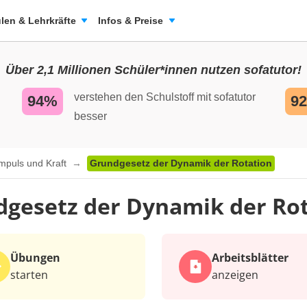
len & Lehrkräfte
Infos & Preise
Über 2,1 Millionen Schüler*innen nutzen sofatutor!
verstehen den Schulstoff mit sofatutor
94%
9
besser
mpuls und Kraft
Grundgesetz der Dynamik der Rotation
gesetz der Dynamik der Ro
Übungen
Arbeits­blätter
starten
anzeigen