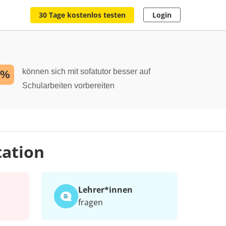
30 Tage kostenlos testen
Login
können sich mit sofatutor besser auf
2%
Schularbeiten vorbereiten
tation
Lehrer*​innen
fragen