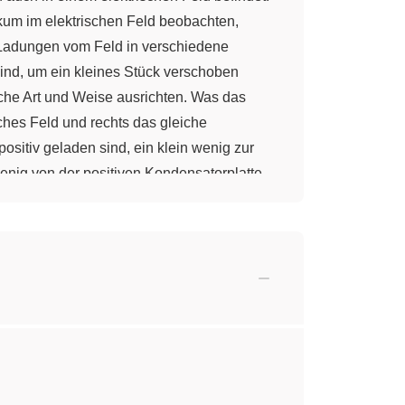
kum im elektrischen Feld beobachten,
n Ladungen vom Feld in verschiedene
sind, um ein kleines Stück verschoben
eiche Art und Weise ausrichten. Was das
isches Feld und rechts das gleiche
ositiv geladen sind, ein klein wenig zur
wenig von der positiven Kondensatorplatte
 gleichmäßig, sodass es selbst ein
delt sich hier genau um den gleichen
 ein Gegenfeld, das unser elektrisches Feld
eses Materials. Und da wir diese schon in
ermittivität kommt vom lateinischen
Durchlässigkeit eines Stoffes bezüglich
ttivität des Vakuums. Die relative
scheidet. Die Einheit der Permittivität ist
e Kapazität schon gesehen habt und euch