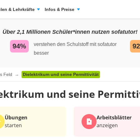
len & Lehrkräfte
Infos & Preise
Über 2,1 Millionen Schüler*innen nutzen sofatutor!
verstehen den Schulstoff mit sofatutor
94%
9
besser
es Feld
Dielektrikum und seine Permittivität
ektrikum und seine Permitti
Übungen
Arbeits­blätter
starten
anzeigen