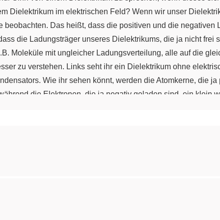
m Dielektrikum im elektrischen Feld? Wenn wir unser Dielektri
e beobachten. Das heißt, dass die positiven und die negative
ss die Ladungsträger unseres Dielektrikums, die ja nicht frei 
z.B. Moleküle mit ungleicher Ladungsverteilung, alle auf die gl
besser zu verstehen. Links seht ihr ein Dielektrikum ohne elektr
ondensators. Wie ihr sehen könnt, werden die Atomkerne, die ja p
hrend die Elektronen, die ja negativ geladen sind, ein klein 
nmal die Ladungsverteilung in unserem Dielektrikum nicht mehr
chon den Film über den Faradayschen Käfig gesehen habt, es han
lso: Durch die Polarisation bildet sich in unserem Dielektrikum
 nun vom Material ab, genauer gesagt von der Permittivität ε di
n wir sie uns im letzten Kapitel noch mal genauer ansehen. P
auben" oder "durchlassen". Die Permittivität ist ein Maß für die 
bei εr die relative Permittivität des Stoffes ist und ε0 die Permi
an, um wie viel sich seine Permittivität von der des Vakuums unter
 umgeformt, falls ihr den Film über den Kondensator und sein