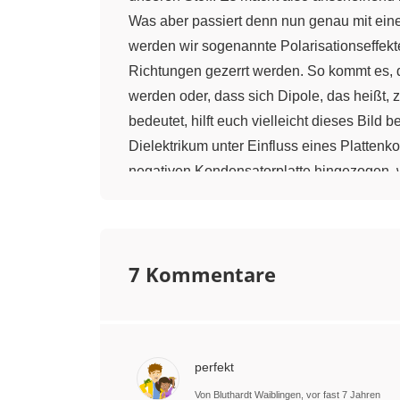
Was aber passiert denn nun genau mit eine
werden wir sogenannte Polarisationseffekt
Richtungen gezerrt werden. So kommt es, da
werden oder, dass sich Dipole, das heißt, 
bedeutet, hilft euch vielleicht dieses Bild 
Dielektrikum unter Einfluss eines Plattenk
negativen Kondensatorplatte hingezogen, wä
angezogen werden. Dadurch ist aber auf ei
elektrisches Feld verursacht. Falls ihr s
Effekt, nur deutlich schwächer. Wir sehen a
7 Kommentare
schwächt. Die Stärke dieses Effektes hängt
verschiedenen Formen gesehen haben, wolle
"permittere", was so viel bedeutet wie "erl
elektrischer Felder. Man schreibt ε=ε0×εr, wo
perfekt
Permittivität eines Stoffes gibt also immer 
A×s/V×m oder umgeformt C/V×m oder weiter
Von Bluthardt Waiblingen, vor fast 7 Jahren