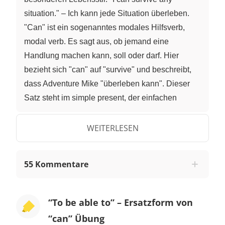
situation." – Ich kann jede Situation überleben.
"Can" ist ein sogenanntes modales Hilfsverb,
modal verb. Es sagt aus, ob jemand eine
Handlung machen kann, soll oder darf. Hier
bezieht sich "can" auf "survive" und beschreibt,
dass Adventure Mike "überleben kann". Dieser
Satz steht im simple present, der einfachen
Gegenwart. Modalverben haben in der Regel nur
eine simple present Form. "Can" ist dabei eine
WEITERLESEN
Ausnahme: Seine simple past-Form ist "could". "I
could survive any situation." – Ich konnte jede
55 Kommentare
Situation überleben. Es gibt aber noch eine
andere Wendung, die du anstelle der modalen
Hilfsverben "can" bzw. "could", nutzen kannst: to
“To be able to” – Ersatzform von
be able to. "I am able to survive any situation." –
“can” Übung
Ich kann jede Situation überleben. I was able to