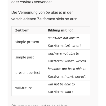
oder
couldn’t
verwendet.
Die Verneinung von
be able to
in den
verschiedenen Zeitformen sieht so aus:
Zeitform
Bildung mit
not
am/is/are
not
able to
simple present
Kurzform:
isn’t
,
aren’t
was/were
not
able to
simple past
Kurzform:
wasn’t
,
weren’t
has/have
not
been able to
present perfect
Kurzform:
hasn’t
,
haven’t
will
not
be able to
will-future
Kurzform:
won’t