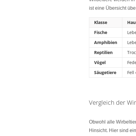
ist eine Übersicht üb
Klasse
Hau
Fische
Leb
Amphibien
Leb
Reptilien
Troc
Vögel
Fede
Säugetiere
Fell
Vergleich der Wir
Obwohl alle Wirbeltie
Hinsicht. Hier sind 