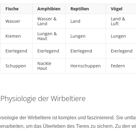
Fische
Amphibien
Reptilien
Vögel
Wasser &
Land &
Wasser
Land
Land
Luft
Lungen &
Kiemen
Lungen
Lungen
Haut
Eierlegend
Eierlegend
Eierlegend
Eierlegend
Nackte
Schuppen
Hornschuppen
Federn
Haut
hysiologie der Wirbeltiere
iologie der Wirbeltiere ist komplex und faszinierend. Sie umf
narbeiten, um das Überleben des Tieres zu sichern. Zu den w