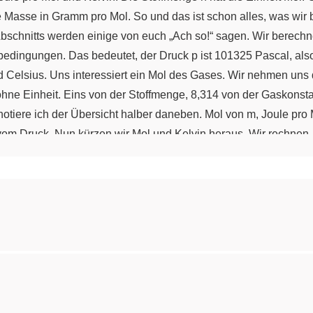
 Masse in Gramm pro Mol. So und das ist schon alles, was wir 
schnitts werden einige von euch „Ach so!“ sagen. Wir berechn
edingungen. Das bedeutet, der Druck p ist 101325 Pascal, al
rad Celsius. Uns interessiert ein Mol des Gases. Wir nehmen un
ohne Einheit. Eins von der Stoffmenge, 8,314 von der Gaskonst
tiere ich der Übersicht halber daneben. Mol von m, Joule pro 
vom Druck. Nun kürzen wir Mol und Kelvin heraus. Wir rechnen.
alten Kubikmeter. Diesen Wert multiplizieren wir mit 1000 und 
nes idealen Gases bei thermodynamischen Standardbedingungen. 
sind 25 Grad Celsius. Und wieder betrachten wir ein Mol des Ga
Temperatur als proportional ansetzen. Der Quotient aus beiden 
* T
/ T
. V
sind die 22,4 Liter. T
ist die Temperatur, 298,15 Ke
2
1
1
2
n Mol eines idealen Gases besitzt bei Normbedingungen ein Vol
Drittens, Druckbestimmung ohne Manometer. Jeder Autoklav ist
r den Druck bestimmen. Der Autoklav enthält 100 Gramm Butan 
cht im Autoklav? Wir schreiben die Gasgleichung auf und formen