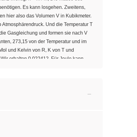
benötigen. Es kann losgehen. Zweitens,
en hier also das Volumen V in Kubikmeter.
so Atmosphärendruck. Und die Temperatur T
s die Gasgleichung und formen sie nach V
anten, 273,15 von der Temperatur und im
Mol und Kelvin von R, K von T und
 Wir erhalten 0,022412. Für Joule kann
erhalten den Liter-Wert. V sind etwa 22,4
Der Druck p ist hier der Gleiche. Nur die
ses. Im Vergleich zu a) ändert sich nur die
ist stets gleich, unabhängig davon,
lvin und T
sind die 273,15 Kelvin aus
1
umen von 22,4 Liter. Bei
 mit einem Manometer ausgestattet. Er
und zwar fünf Liter, bei einer Temperatur
 nach p um. Wir erinnern uns: n = m / M.