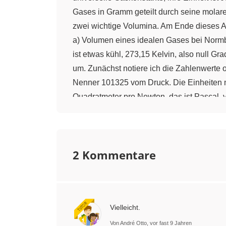
Gases in Gramm geteilt durch seine molare
zwei wichtige Volumina. Am Ende dieses Ab
a) Volumen eines idealen Gases bei Normb
ist etwas kühl, 273,15 Kelvin, also null G
um. Zunächst notiere ich die Zahlenwerte 
Nenner 101325 vom Druck. Die Einheiten no
Quadratmeter pro Newton, das ist Pascal, 
man Newtonmeter schreiben. Wir kürzen, erh
Liter. Na, merkt ihr etwas? b) Volumen ei
Temperatur wird höher. 298,15 Kelvin. Das 
2 Kommentare
Temperatur. Somit können wir Volumen und 
welche Werte sie annehmen. Also V
= V
2
1
Aufgabe a. V
= 24,45l. Wir resümieren: Ei
2
Standardbedingungen sind es 24,45 Liter. 
Vielleicht.
misst den Druck. Wir wollen ohne Manomete
von 500 Grad Celsius. Welcher Druck herrs
Von André Otto, vor fast 9 Jahren