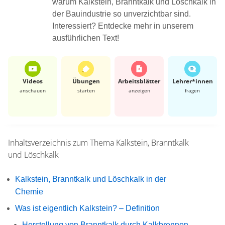
warum Kalkstein, Branntkalk und Löschkalk in
der Bauindustrie so unverzichtbar sind.
Interessiert? Entdecke mehr in unserem
ausführlichen Text!
Videos
Übungen
Arbeits­blätter
Lehrer*​innen
anschauen
starten
anzeigen
fragen
Inhaltsverzeichnis zum Thema
Kalkstein, Branntkalk
und Löschkalk
Kalkstein, Branntkalk und Löschkalk in der
Chemie
Was ist eigentlich Kalkstein? – Definition
Herstellung von Branntkalk durch Kalkbrennen