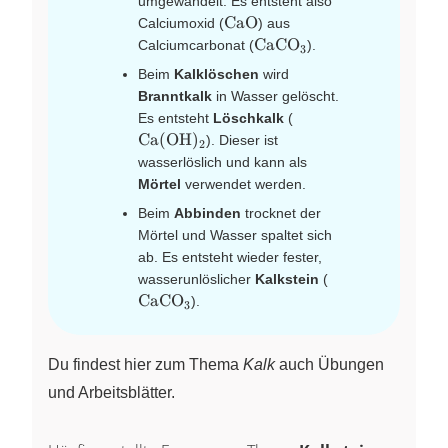
umgewandelt. Es entsteht also
\ce{CaO}
CaO
Calciumoxid (
) aus
\ce{CaCO_3}
CaCO
Calciumcarbonat (
).
X
3
Beim
Kalklöschen
wird
Branntkalk
in Wasser gelöscht.
\ce{Ca(OH)_2}
Es entsteht
Löschkalk
(
Ca
(
OH
)
). Dieser ist
X
2
wasserlöslich und kann als
Mörtel
verwendet werden.
Beim
Abbinden
trocknet der
Mörtel und Wasser spaltet sich
ab. Es entsteht wieder fester,
\ce{CaCO_3}
wasserunlöslicher
Kalkstein
(
CaCO
).
X
3
Du findest hier zum Thema
Kalk
auch Übungen
und Arbeitsblätter.