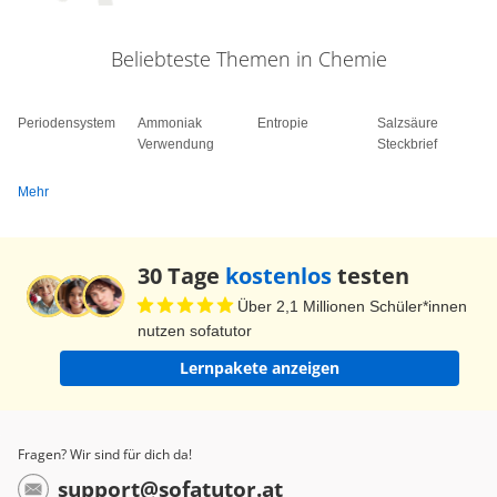
Kalkstein gebildet. Das war's für heute. Ich
wünsche euch alles Gute und viel Erfolg.
Beliebteste Themen in Chemie
Tschüss!
Periodensystem
Ammoniak
Entropie
Salzsäure
Verwendung
Steckbrief
Mehr
30 Tage
kostenlos
testen
Über 2,1 Millionen Schüler*innen
nutzen sofatutor
Lernpakete anzeigen
Fragen? Wir sind für dich da!
support@sofatutor.at