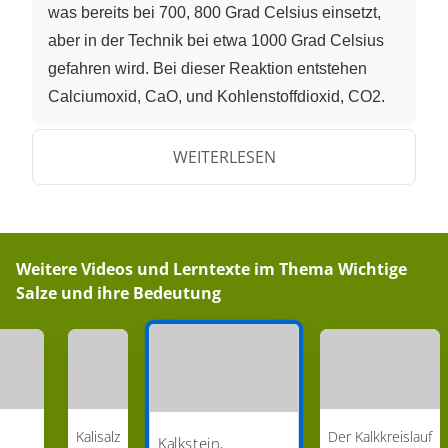
was bereits bei 700, 800 Grad Celsius einsetzt,
aber in der Technik bei etwa 1000 Grad Celsius
gefahren wird. Bei dieser Reaktion entstehen
Calciumoxid, CaO, und Kohlenstoffdioxid, CO2.
Wir haben beim Kalkbrennen aus Kalkstein,
Calciumcarbonat, Branntkalk, CaO, Calciumoxid
WEITERLESEN
hergestellt. Branntkalk, CaO, wird nun
weiterverarbeitet. Der zweite Teil unserer
Prozesskette ist die Löschkalkherstellung. Bei der
Löschkalkherstellung wird in Wasser Calciumoxid
Weitere Videos und Lerntexte im Thema
Wichtige
Salze und ihre Bedeutung
eingerührt. Bei dieser Reaktion wird es sehr heiß.
Es entsteht Calciumhydroxid, Ca(OH)2,
Löschkalk. Löschkalk findet in der Bauindustrie
eine breite Anwendung bei der Herstellung von
Mörtel. Im Mörtel findet ein besonderer Prozess
statt, der als Abbinden bezeichnet wird. Das ist
Kalisalz
Der Kalkkreislauf
Kalkstein,