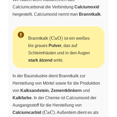
Calciumcarbonat die Verbindung
Calciumoxid
hergestellt. Calciumoxid nennt man
Branntkalk
.
(\ce{CaO})
(
CaO
)
Branntkalk
ist ein weißes
bis graues
Pulver
, das auf
Schleimhäuten und in den Augen
stark ätzend
wirkt.
In der Bauindustrie dient Branntkalk zur
Herstellung von Mörtel sowie für die Produktion
von
Kalksandstein
,
Zementklinkern
und
Kalkfarbe
. In der Chemie ist Calciumoxid der
Ausgangsstoff für die Herstellung von
\ce{CaC}
CaC
Calciumcarbid
(
). Außerdem dient es als