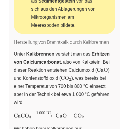
als
Sedimentgestein
vor, das
sich aus den Ablagerungen von
Mikroorganismen am
Meeresboden bildete.
Herstellung von Branntkalk durch Kalkbrennen
Unter
Kalkbrennen
versteht man das
Erhitzen
von Calciumcarbonat
, also von Kalkstein. Bei
\ce{CaO}
CaO
dieser Reaktion entstehen Calciumoxid
(
)
\ce{CO2}
CO
und Kohlenstoffdioxid
(
X
)
, was bereits bei
2
einer Temperatur von 700 bis 800 °C einsetzt,
aber in der Technik bei etwa 1 000 °C gefahren
wird.
∘
1
000
C
\ce{CaCO_3
X
X
CaCO
CaO
+
CO
3
2
\xrightarrow{1\,000\,^\circ\text{C}}
CaO + CO_2}
Wir haben beim Kalkbrennen aus