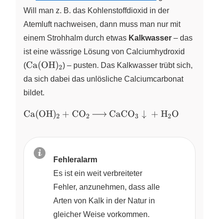
Will man z. B. das Kohlenstoffdioxid in der
Atemluft nachweisen, dann muss man nur mit
einem Strohhalm durch etwas
Kalkwasser
– das
ist eine wässrige Lösung von Calciumhydroxid
\ce{Ca(OH)_2}
Ca
(
OH
)
(
X
)
– pusten. Das Kalkwasser trübt sich,
2
da sich dabei das unlösliche Calciumcarbonat
bildet.
\ce{Ca(OH)2
Ca
(
OH
)
+
CO
CaCO
↓
+
H
O
X
X
X
X
2
2
3
2
+ CO2 ->
CaCO3 v +
H2O}
Fehleralarm
Es ist ein weit verbreiteter
Fehler, anzunehmen, dass alle
Arten von Kalk in der Natur in
gleicher Weise vorkommen.