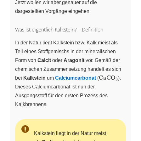
Jetzt wollen wir aber genauer auf die
dargestellten Vorgänge eingehen.
Was ist eigentlich Kalkstein? – Definition
In der Natur liegt Kalkstein bzw. Kalk meist als
Teil eines Stoffgemischs in der mineralischen
Form von
Calcit
oder
Aragonit
vor. Gemäß der
chemischen Zusammensetzung handelt es sich
\ce{CaCO3}
CaCO
bei
Kalkstein
um
Calciumcarbonat
(
X
).
3
Dieses Calciumcarbonat ist nun der
Ausgangsstoff für den ersten Prozess des
Kalkbrennens.
Kalkstein liegt in der Natur meist