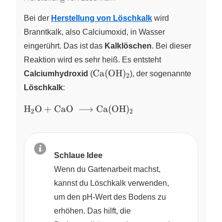
Bei der
Herstellung von Löschkalk
wird
Branntkalk, also Calciumoxid, in Wasser
eingerührt. Das ist das
Kalklöschen
. Bei dieser
Reaktion wird es sehr heiß. Es entsteht
\ce{Ca(OH)_2}
Ca
(
OH
)
Calciumhydroxid
(
X
)
, der sogenannte
2
Löschkalk
:
\ce{H_2O +
H
O
+
CaO
⟶
Ca
(
OH
)
X
X
2
2
CaO
\longrightarrow
Ca(OH)_2}
Schlaue Idee
Wenn du Gartenarbeit machst,
kannst du Löschkalk verwenden,
um den pH-Wert des Bodens zu
erhöhen. Das hilft, die