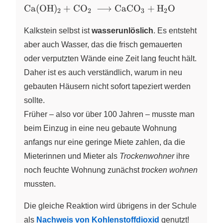
\ce{Ca(OH)_2
Ca
(
OH
)
+
CO
⟶
CaCO
+
H
O
X
X
X
X
2
2
3
2
+ CO_2
\longrightarrow
Kalkstein selbst ist
wasserunlöslich
. Es entsteht
CaCO_3 +
aber auch Wasser, das die frisch gemauerten
H_2O}
oder verputzten Wände eine Zeit lang feucht hält.
Daher ist es auch verständlich, warum in neu
gebauten Häusern nicht sofort tapeziert werden
sollte.
Früher – also vor über 100 Jahren – musste man
beim Einzug in eine neu gebaute Wohnung
anfangs nur eine geringe Miete zahlen, da die
Mieterinnen und Mieter als
Trockenwohner
ihre
noch feuchte Wohnung zunächst
trocken wohnen
mussten.
Die gleiche Reaktion wird übrigens in der Schule
als
Nachweis von Kohlenstoffdioxid
genutzt!