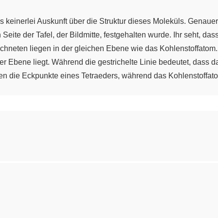
s keinerlei Auskunft über die Struktur dieses Moleküls. Gena
Seite der Tafel, der Bildmitte, festgehalten wurde. Ihr seht, das
chneten liegen in der gleichen Ebene wie das Kohlenstoffatom
r Ebene liegt. Während die gestrichelte Linie bedeutet, dass da
en die Eckpunkte eines Tetraeders, während das Kohlenstoffato
wa 109,5 Grad, das habt Ihr vielleicht schon gehört. Woher w
hierfür ist eine schöne Skizze. Es empfiehlt sich für das Zeichn
alen Eckpunkten eines Quadrates dieses Tetraeders befinden s
Quadrat, das weitere Paar an Wasserstoffatomen. Das Kohlensto
em Kohlenstoffatom und den 4 Wasserstoffatomen einzeichnen. D
ise nun wieder entfernen, weil sie für die Bearbeitung etwas st
ellskizze eintragen. Der erste Schritt ist das Fällen des Lote
che Quadrat, die Seitenfläche des Würfels. Der Lotfußpunkt wird 
el blau-schwarz- rot ist nach Definition gleich 90 Grad. Nun b