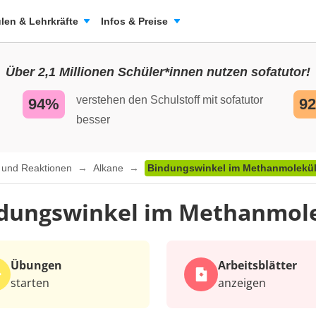
len & Lehrkräfte
Infos & Preise
Über 2,1 Millionen Schüler*innen nutzen sofatutor!
verstehen den Schulstoff mit sofatutor
94%
9
besser
n und Reaktionen
Alkane
Bindungswinkel im Methanmolekü
dungswinkel im Methanmol
Übungen
Arbeits­blätter
starten
anzeigen