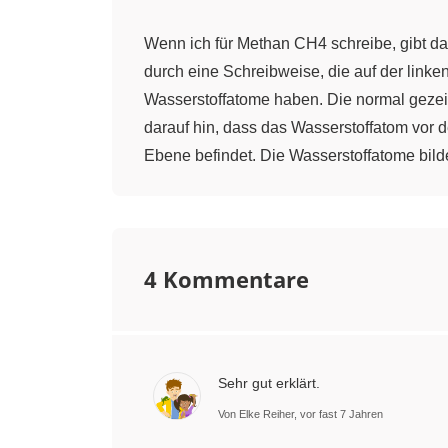
Wenn ich für Methan CH4 schreibe, gibt da
durch eine Schreibweise, die auf der linken 
Wasserstoffatome haben. Die normal gezei
darauf hin, dass das Wasserstoffatom vor de
Ebene befindet. Die Wasserstoffatome bild
sogenannte Bindungswinkel HCH beträgt et
Schreiten wir nun zur Berechnung: Wichtig 
einen Würfel zu skizzieren. An den diagon
4 Kommentare
räumlich versetzt am gegenüberliegenden 
können wir alle vier Bindungen zwischen d
man nun folgendes Bild. Ich möchte die Kre
gesuchten Bindungswinkel Alpha in die Mod
Sehr gut erklärt.
Kohlenstoffatom, auf das darunter befindli
Von Elke Reiher, vor fast 7 Jahren
wir das Dreieck schwarz-rot-blau. Der Wink