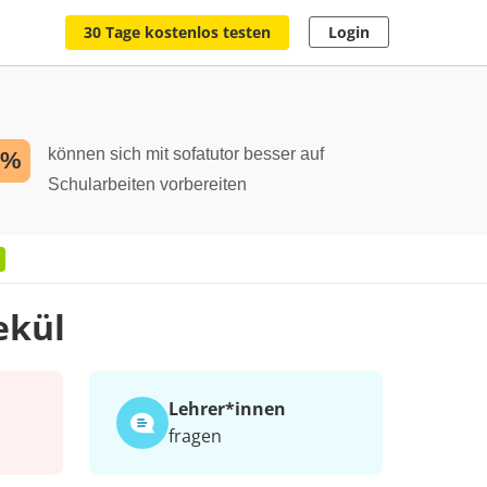
30 Tage kostenlos testen
Login
können sich mit sofatutor besser auf
2%
Schularbeiten vorbereiten
l
ekül
Lehrer*​innen
fragen