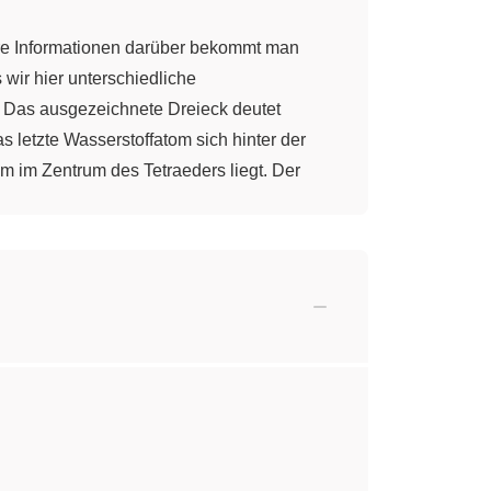
uere Informationen darüber bekommt man
s wir hier unterschiedliche
. Das ausgezeichnete Dreieck deutet
s letzte Wasserstoffatom sich hinter der
m im Zentrum des Tetraeders liegt. Der
eiß man das aber?
en eines Tetraeders, zunächst erst einmal
ich ein Paar Wasserstoffatome. Dazu
ffatom liegt im Zentrum des Würfels. Nun
urch größere Kreise dargestellt, erhält
örend sind. Zusätzlich möchte ich den
s von dem blauen Punkt, dem
schwarz symbolisiert. Gleichzeitig erhalten
estimmen wir die Längen der Seiten des