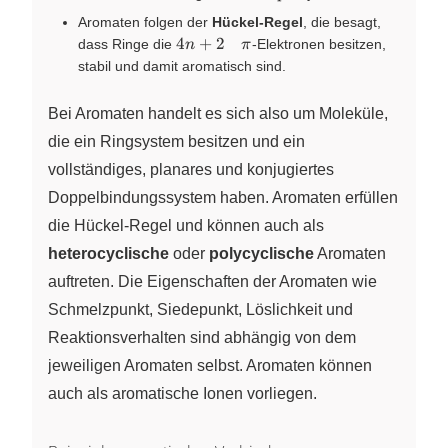
Aromaten folgen der
Hückel-Regel
, die besagt,
4n+2
4
+
2
dass Ringe die
-Elektronen besitzen,
n
π
\quad
stabil und damit aromatisch sind.
\pi
Bei Aromaten handelt es sich also um Moleküle,
die ein Ringsystem besitzen und ein
vollständiges, planares und konjugiertes
Doppelbindungssystem haben. Aromaten erfüllen
die Hückel-Regel und können auch als
heterocyclische
oder
polycyclische
Aromaten
auftreten. Die Eigenschaften der Aromaten wie
Schmelzpunkt, Siedepunkt, Löslichkeit und
Reaktionsverhalten sind abhängig von dem
jeweiligen Aromaten selbst. Aromaten können
auch als aromatische Ionen vorliegen.