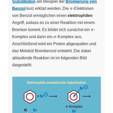
Substitution
am Beispiel der
Bromierung von
\pi
Benzol
kurz erklärt werden. Die
π
-Elektronen
von Benzol ermöglichen einen
elektrophilen
Angriff, sodass es zu einer Reaktion mit einem
\pi
Bromion kommt. Es bildet sich zunächst ein
π
-
\sigma
Komplex und dann ein
σ
-Komplex aus.
Anschließend wird ein Proton abgespalten und
das Molekül Brombenzol entsteht. Die dabei
ablaufende Reaktion ist im folgenden Bild
dargestellt: