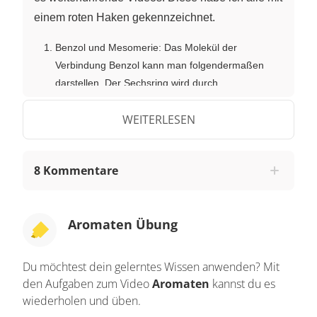
einem roten Haken gekennzeichnet.
Benzol und Mesomerie: Das Molekül der
Verbindung Benzol kann man folgendermaßen
darstellen. Der Sechsring wird durch
Sigmabindungen aufgebaut. Daneben gibt es noch
WEITERLESEN
3 Pibindungen. Es ist aber auch möglich, das
Benzolmolekül so darzustellen. Alle
Doppelbindungen haben sich um 1 Platz
8 Kommentare
verschoben. Weder die eine noch die andere
Struktur existiert. Sondern eine Struktur
dazwischen. Das wird durch den Pfeil, der in 2
Aromaten Übung
Richtungen zeigt, angedeutet. Somit erhält man 2
Bindungsformeln für 1 Molekül. Man spricht hier
auch von beiden mesomeren Grenzstrukturen. In
Du möchtest dein gelerntes Wissen anwenden? Mit
Skelettschreibweise lässt sich dies eleganter
den Aufgaben zum Video
Aromaten
kannst du es
Formulieren. Die tatsächliche Struktur liegt
wiederholen und üben.
zwischen den beiden mesomeren