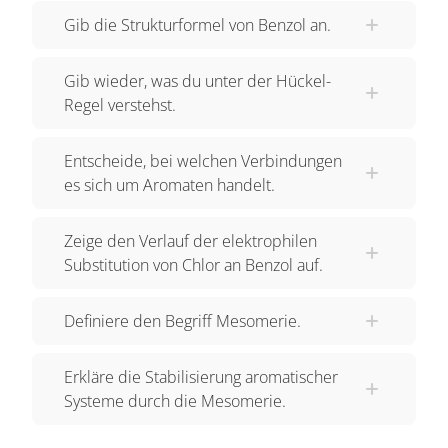
Grenzstrukturen. Diese Möglichkeit, 2
Gib die Strukturformel von Benzol an.
Bindungsstrukturen anzugeben, bezeichnet man
als Mesomerie. Sie führt zu einer Stabilisierung
Gib wieder, was du unter der Hückel-
des Moleküls. Derartige Verbindungen bezeichnet
Regel verstehst.
man als Aromaten. Benzol ist ein Aromat. Die
offenkettige Verbindung daneben besitzt keine
Entscheide, bei welchen Verbindungen
mesomeren Grenzstrukturen. Sie ist ein Aliphat.
es sich um Aromaten handelt.
Hückelregel und Aromatizität: Benzol ist eine
Zeige den Verlauf der elektrophilen
relativ stabile, chemische Verbindung. Daher sagt
Substitution von Chlor an Benzol auf.
man, dass Benzol aromatisch ist. Es gibt aber
auch Ringe, in denen sich Einfach- und
Doppelbindungen abwechseln, die nicht stabil
Definiere den Begriff Mesomerie.
sind. Ein Beispiel dafür, wäre ein Ring, der aus 4
Kohlenstoffatomen besteht. Er ist instabil und man
Erkläre die Stabilisierung aromatischer
bezeichnet diese Verbindung als antiaromatisch.
Systeme durch die Mesomerie.
Der Ring besteht aus 8 Kohlenstoffatomen. Ist
ebenfalls instabil und daher antiaromatisch. Der