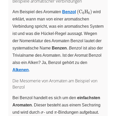
Beispiele aromatischer Verbindungen
(\ce{C6H6})
(
C
H
)
Am Beispiel des Aromaten
Benzol
X
X
wird
6
6
erklärt, wann man von einer aromatischen
Verbindung spricht, was ein aromatisches System
ist und was die Hückel-Regel aussagt. Wegen
der Nomenklatur des Aromaten Benzol lautet der
systematische Name
Benzen
.
Benzol
ist also der
Trivialname des Aromaten. Ist der Aromat Benzol
also ein Alken? Ja, Benzol gehört zu den
Alkenen
.
Die Mesomerie von Aromaten am Beispiel von
Benzol
Bei Benzol handelt es sich um den
einfachsten
Aromaten
. Dieser besteht aus einem Sechsring
\sigma
\pi
und wird durch
σ
- und
π
-Bindungen aufgebaut.