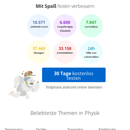
Mit Spaß
Noten verbessern
10.571
6.600
7.847
sofaheld-Level
vorgefertigte
Lernvideos
Vokabeln
37.460
33.158
24h
Übungen
Arbeitsblätter
Hilfe von
Lehrkräften
30 Tage
kostenlos
testen
Testphase jederzeit online beenden
Beliebteste Themen in Physik
Temperatur
Dichte
Transistor
Elektrische