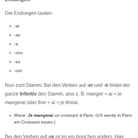
Die Endungen lauten:
-ai
-as
-a
-ons
-ez
-ont
Nun zum Stamm: Bei den Verben auf
-er
und
-ir
bildet der
ganze
Infinitiv
den Stamm, also z. B.
manger
+
ai
=
je
mangerai
oder
finir
+
ai
=
je finirai
.
Marie:
Je mangerai
un croissant à Paris.
(Ich werde in Paris
ein Croissant essen.)
Bei den Verben auf
-re
ist es ein bisschen anders. Hier