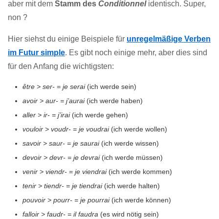
aber mit dem
Stamm des
Conditionnel
identisch. Super,
non ?
Hier siehst du einige Beispiele für
unregelmäßige Verben
im Futur simple
. Es gibt noch einige mehr, aber dies sind
für den Anfang die wichtigsten:
être > ser- = je serai
(ich werde sein)
avoir > aur- = j’aurai
(ich werde haben)
aller > ir- = j’irai
(ich werde gehen)
vouloir > voudr- = je voudrai
(ich werde wollen)
savoir > saur- = je saurai
(ich werde wissen)
devoir > devr- = je devrai
(ich werde müssen)
venir > viendr- = je viendrai
(ich werde kommen)
tenir > tiendr- = je tiendrai
(ich werde halten)
pouvoir > pourr- = je pourrai
(ich werde können)
falloir > faudr- = il faudra
(es wird nötig sein)