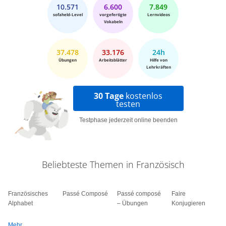
10.571
6.600
7.849
sofaheld-Level
vorgefertigte
Lernvideos
Vokabeln
37.478
33.176
24h
Übungen
Arbeitsblätter
Hilfe von
Lehrkräften
30 Tage
kostenlos
testen
Testphase jederzeit online beenden
Beliebteste Themen in Französisch
Französisches
Passé Composé
Passé composé
Faire
Alphabet
– Übungen
Konjugieren
Mehr