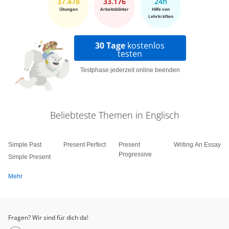
37.478
33.176
24h
Übungen
Arbeitsblätter
Hilfe von
Lehrkräften
30 Tage
kostenlos
testen
Testphase jederzeit online beenden
Beliebteste Themen in Englisch
Simple Past
Present Perfect
Present
Writing An Essay
Progressive
Simple Present
Mehr
Fragen? Wir sind für dich da!