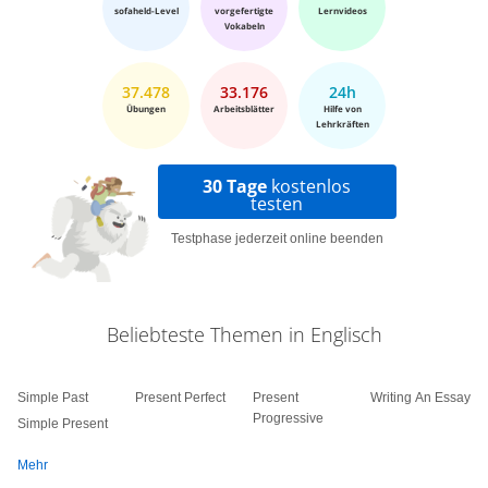
sofaheld-Level
vorgefertigte
Lernvideos
Vokabeln
37.478
33.176
24h
Übungen
Arbeitsblätter
Hilfe von
Lehrkräften
30 Tage
kostenlos
testen
Testphase jederzeit online beenden
Beliebteste Themen in Englisch
Simple Past
Present Perfect
Present
Writing An Essay
Progressive
Simple Present
Mehr