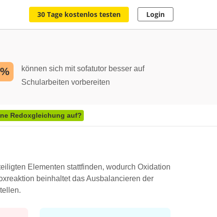
30 Tage kostenlos testen
Login
können sich mit sofatutor besser auf
2%
Schularbeiten vorbereiten
eine Redoxgleichung auf?
iligten Elementen stattfinden, wodurch Oxidation
oxreaktion beinhaltet das Ausbalancieren der
ellen.