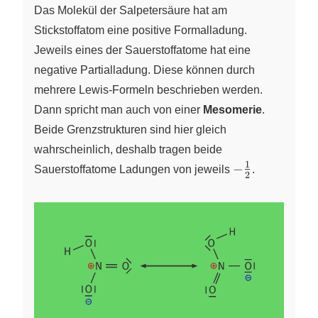
Das Molekül der Salpetersäure hat am
Stickstoffatom eine positive Formalladung.
Jeweils eines der Sauerstoffatome hat eine
negative Partialladung. Diese können durch
mehrere Lewis-Formeln beschrieben werden.
Dann spricht man auch von einer
Mesomerie
.
Beide Grenzstrukturen sind hier gleich
wahrscheinlich, deshalb tragen beide
1
-
−
Sauerstoffatome Ladungen von jeweils
.
2
\frac{1}
{2}