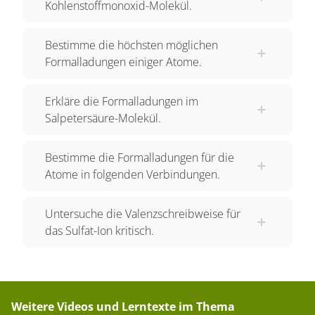
Kohlenstoffmonoxid-Molekül.
Jedes Atom strebt eine
EDELGASKONFIGURATION an. Bei den
Bestimme die höchsten möglichen
Elementen der zweiten Periode (Kohlenstoff und
Formalladungen einiger Atome.
Sauerstoff) ist das die Elektronenkonfiguration
des Neon – Atoms. Kurz gesprochen: Für die
Erkläre die Formalladungen im
Valenzelektronen wird ein
Salpetersäure-Molekül.
ELEKTRONENOKTETT angestrebt (OKTETT –
REGEL). Mitunter spricht man von der
Bestimme die Formalladungen für die
Atome in folgenden Verbindungen.
ACHTERSCHALE.
Ladungen im Kohlenstoffdioxid Unter
Untersuche die Valenzschreibweise für
Berücksichtigung der Regeln für die
das Sulfat-Ion kritisch.
ELEKTRONENPAARBINDUNG hatten wir das
Molekül schon in der korrekten LEWIS –
VALENZSTRICHFORMEL dargestellt.
Weitere Videos und Lerntexte im Thema
O = C = O