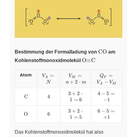
\ce{CO}
CO
Bestimmung der Formalladung von
am
\ce{O#C}
O
≡
C
Kohlenstoffmonoxidmolekül
Atom
V_A
=
V_M = n
=
Q_F
=
V
V
Q
A
M
F
= N
+
=
+
2
⋅
−
N
n
m
V
V
A
M
2\cdot{m}
V_A
3+2\cdot1=6
3
+
2
⋅
4
4-
−
5
=
-
\ce{C}
C
4
4
1
=
6
5=-1
−
1
V_M
3+2\cdot1=5
3
+
2
⋅
6
−
6-
5
=
\ce{O}
O
6
6
1
=
5
5=+1
+
1
Das Kohlenstoffmonoxidmolekül hat also