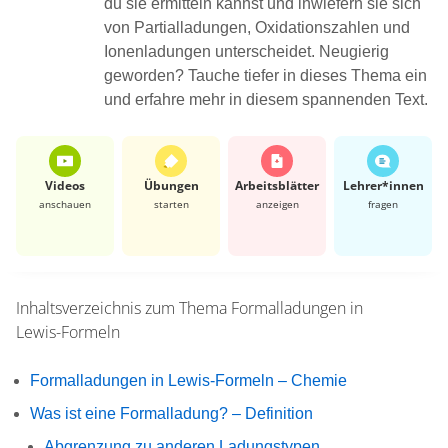
du sie ermitteln kannst und inwiefern sie sich
von Partialladungen, Oxidationszahlen und
Ionenladungen unterscheidet. Neugierig
geworden? Tauche tiefer in dieses Thema ein
und erfahre mehr in diesem spannenden Text.
Videos
Übungen
Arbeits­blätter
Lehrer*​innen
anschauen
starten
anzeigen
fragen
Inhaltsverzeichnis zum Thema
Formalladungen in
Lewis-Formeln
Formalladungen in Lewis-Formeln – Chemie
Was ist eine Formalladung? – Definition
Abgrenzung zu anderen Ladungstypen